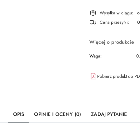
Dostępność
Wysyłka w ciągu:
o
i
Cena przesyłki:
dostawa
Więcej o produkcie
Waga:
0
Pobierz produkt do P
OPIS
OPINIE I OCENY (0)
ZADAJ PYTANIE