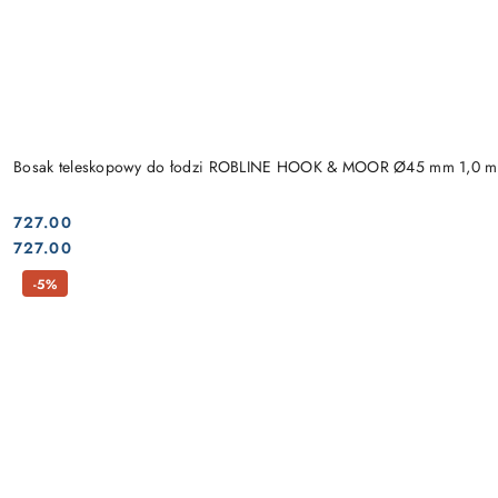
Bosak teleskopowy do łodzi ROBLINE HOOK & MOOR Ø45 mm 1,0 m
727.00
Cena:
Cena:
727.00
-5%