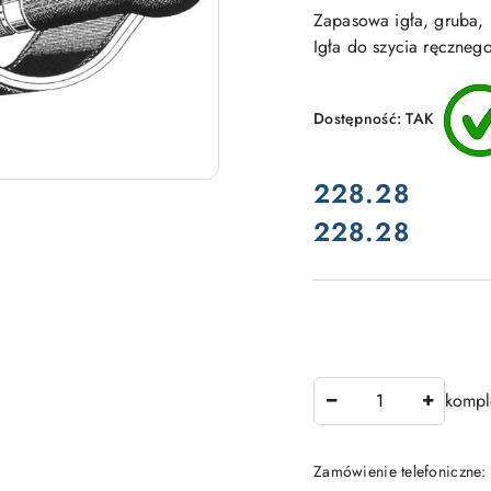
Zapasowa igła, gruba, 
Igła do szycia ręczneg
Dostępność:
TAK
cena:
228.28
228.28
Cena:
Ilość
kompl
Zamówienie telefoniczne: