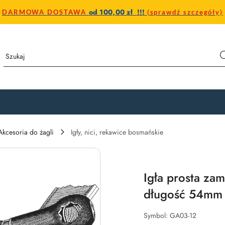
od 100,00 zł !!!
DARMOWA DOSTAWA
(sprawdź szczegóły)
Akcesoria do żagli
Igły, nici, rekawice bosmańskie
Igła prosta zam
długość 54mm
Symbol:
GA03-12