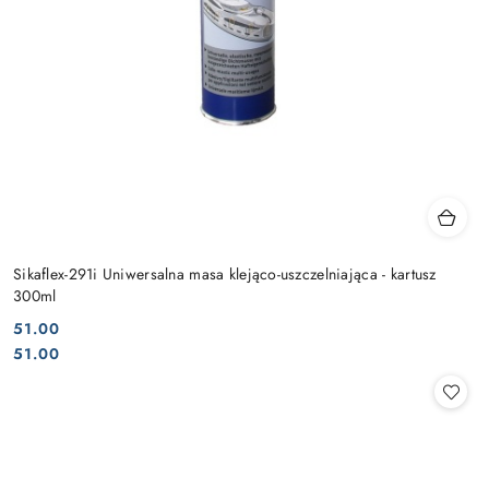
Sikaflex-291i Uniwersalna masa klejąco-uszczelniająca - kartusz
300ml
51.00
Cena:
Cena:
51.00