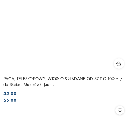
PAGAJ TELESKOPOWY, WIOSŁO SKŁADANE OD 57 DO 107cm /
do Skutera Motorówki Jachtu
55.00
Cena:
Cena:
55.00