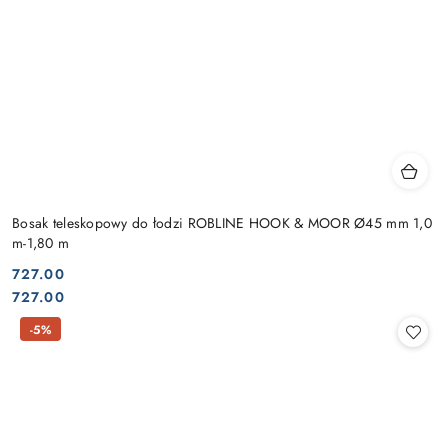
Bosak teleskopowy do łodzi ROBLINE HOOK & MOOR Ø45 mm 1,0
m-1,80 m
727.00
Cena:
Cena:
727.00
-5%