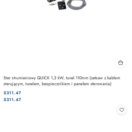
Ster strumieniowy QUICK 1,3 kW, tunel 110mm (zetsaw z kablem
sterującym, tunelem, bezpiecznikiem i panelem sterowania)
5311.47
Cena:
Cena:
5311.47