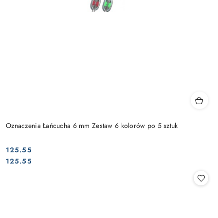
Oznaczenia Łańcucha 6 mm Zestaw 6 kolorów po 5 sztuk
125.55
Cena:
Cena:
125.55