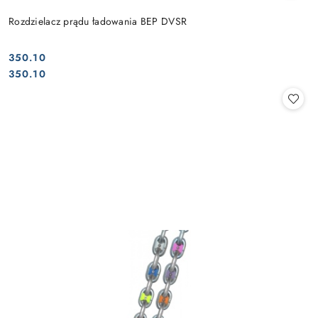
Rozdzielacz prądu ładowania BEP DVSR
350.10
Cena:
Cena:
350.10