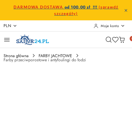
Przejdź do treści głównej
Przejdź do wyszukiwarki
Przejdź do moje konto
Przejdź do menu głównego
Przejdź do opisu produktu
Przejdź do stopki
od 100,00 zł !!!
DARMOWA DOSTAWA
(sprawdź
szczegóły)
PLN
Moje konto
Strona główna
FARBY JACHTOWE
Farby przeciwporostowe i antyfoulingi do łodzi