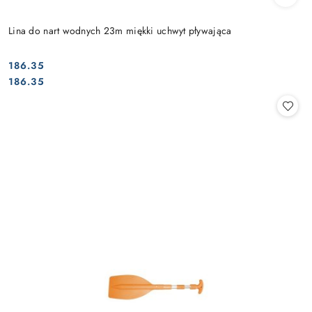
Lina do nart wodnych 23m miękki uchwyt pływająca
186.35
Cena:
Cena:
186.35