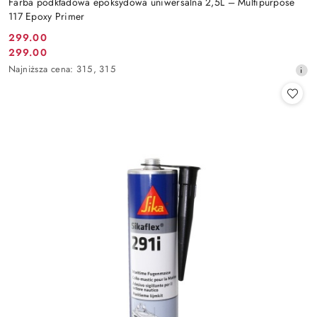
Farba podkładowa epoksydowa uniwersalna 2,5L – Multipurpose
117 Epoxy Primer
299.00
Cena
299.00
Cena
promocyjna:
Najniższa
Najniższa cena:
315
,
315
promocyjna:
cena
z
30
dni
przed
obniżką