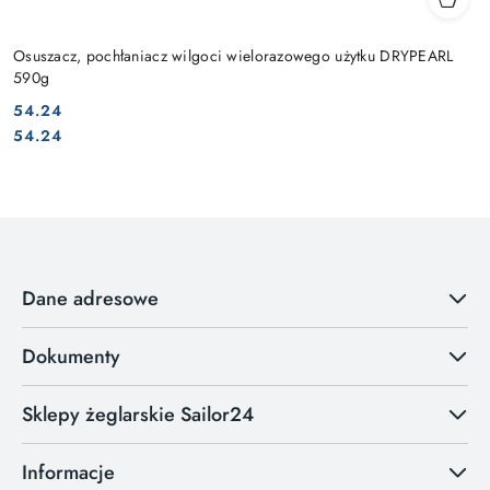
Osuszacz, pochłaniacz wilgoci wielorazowego użytku DRYPEARL
590g
54.24
Cena:
Cena:
54.24
Dane adresowe
Dokumenty
Sklepy żeglarskie Sailor24
Informacje