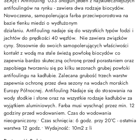
SEAJET Antifouling 033 Shogun.Jeden z najskuteczniejszych
antifoulingów na rynku - zawiera dwa rodzaje biocydów.
Nowoczesna, samopolerująca farba przeciwporostowa na
bazie tlenku miedzi o wydłużonym
działaniu. Antifouling nadaje się do wszystkich typów łodzi i
jachtów do prędkości 40 węzłów. Nie zawiera związków
cyny. Stosownie do swoich samopolerujących właściwości
kontakt z wodą ma stale świeżą powłokę biocydów co
zapewnia bardzo skuteczną ochronę przed porastaniem oraz
zapobiega tworzeniu się po kilku sezonach grubej powłoki
antifoulingu na kadłubie. Zalecana grubość trzech warstw
zapewnia ochronę przez dwa sezony na wodach morskich
Europy Północnej. Antifouling Nadaje się do stosowania na
wody słodkie i słone oraz na wszystkie rodzaje kadłubów za
wyjątkiem aluminiowych. Farba musi wyschnąć przez min. 12
godziny przed wodowaniem. Czas do wodowania
nieograniczony.• Czas schnięcia: 6 godz. przy 20°C - ostatnia
warstwa 12 godz.• Wydajność: 10m2 z li