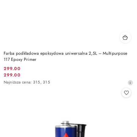
Farba podkładowa epoksydowa uniwersalna 2,5L – Multipurpose
117 Epoxy Primer
299.00
Cena
299.00
Cena
promocyjna:
Najniższa
Najniższa cena:
315
,
315
promocyjna:
cena
z
30
dni
przed
obniżką