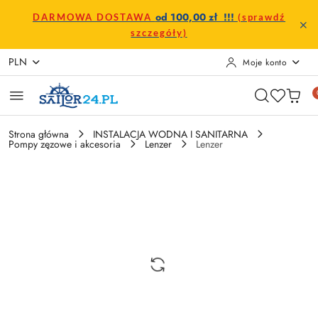
Przejdź do treści głównej
Przejdź do wyszukiwarki
Przejdź do moje konto
Przejdź do menu głównego
Przejdź do opisu produktu
Przejdź do stopki
od 100,00 zł !!!
DARMOWA DOSTAWA
(sprawdź
szczegóły)
PLN
Moje konto
Strona główna
INSTALACJA WODNA I SANITARNA
Pompy zęzowe i akcesoria
Lenzer
Lenzer