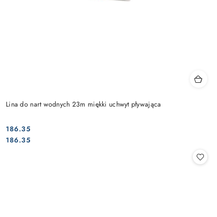
Lina do nart wodnych 23m miękki uchwyt pływająca
186.35
Cena:
Cena:
186.35