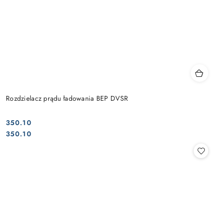
Rozdzielacz prądu ładowania BEP DVSR
350.10
Cena:
Cena:
350.10