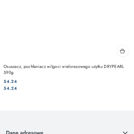
Osuszacz, pochłaniacz wilgoci wielorazowego użytku DRYPEARL
590g
54.24
Cena:
Cena:
54.24
Dane adresowe