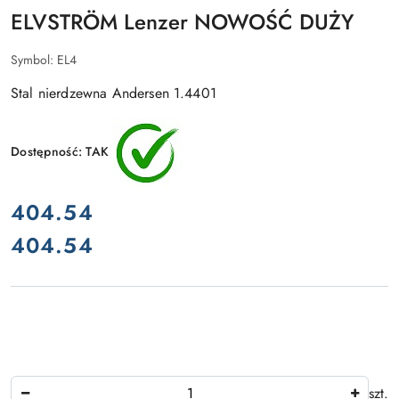
ELVSTRÖM Lenzer NOWOŚĆ DUŻY
Symbol:
EL4
Stal nierdzewna Andersen 1.4401
Dostępność:
TAK
cena:
404.54
404.54
Cena:
Ilość
szt.