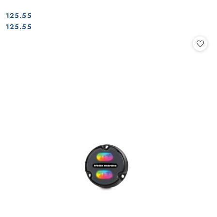
125.55
Cena:
Cena:
125.55