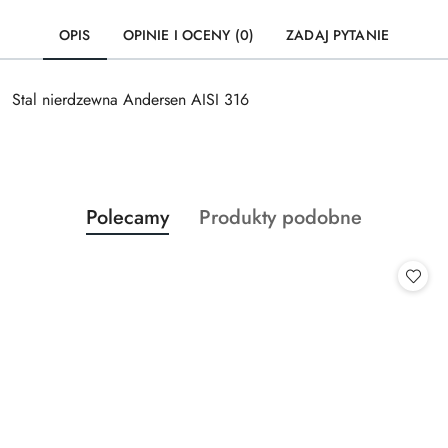
OPIS
OPINIE I OCENY (0)
ZADAJ PYTANIE
Stal nierdzewna Andersen AISI 316
Produkty
Produkty
Polecamy
Produkty podobne
Pomiń karuzelę produktów
o
o
statusie:
statusie: