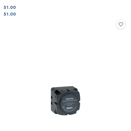
51.00
Cena:
Cena:
51.00