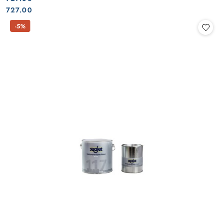
Cena:
Cena:
727.00
-5%