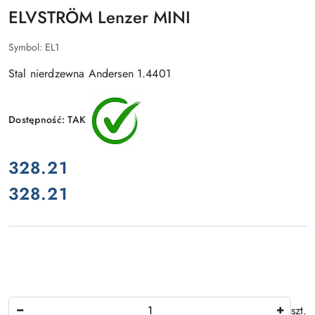
ELVSTRÖM Lenzer MINI
Symbol:
EL1
Stal nierdzewna Andersen 1.4401
Dostępność:
TAK
cena:
328.21
328.21
Cena:
Ilość
szt.