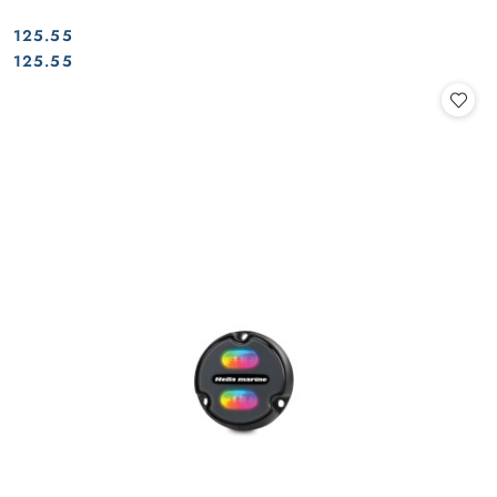
125.55
Cena:
Cena:
125.55