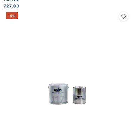
Cena:
Cena:
727.00
-5%