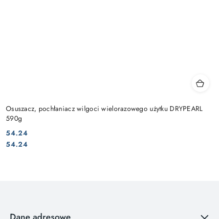
Osuszacz, pochłaniacz wilgoci wielorazowego użytku DRYPEARL
590g
54.24
Cena:
Cena:
54.24
Dane adresowe