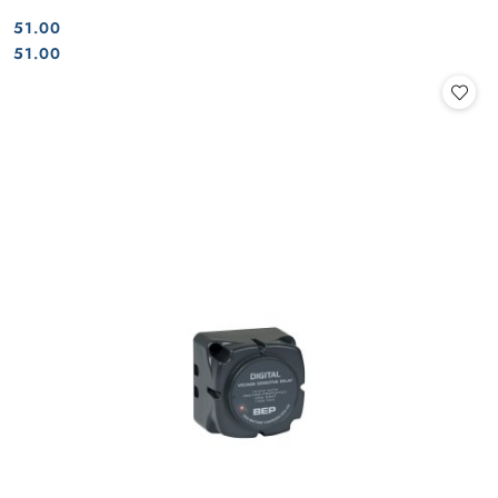
51.00
Cena:
Cena:
51.00