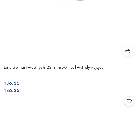
Lina do nart wodnych 23m miękki uchwyt pływająca
186.35
Cena:
Cena:
186.35