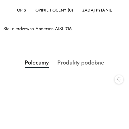
OPIS
OPINIE I OCENY (0)
ZADAJ PYTANIE
Stal nierdzewna Andersen AISI 316
Produkty
Produkty
Polecamy
Produkty podobne
Pomiń karuzelę produktów
o
o
statusie:
statusie: