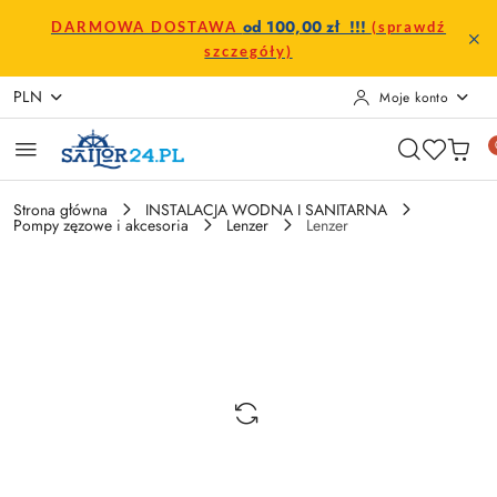
Przejdź do treści głównej
Przejdź do wyszukiwarki
Przejdź do moje konto
Przejdź do menu głównego
Przejdź do opisu produktu
Przejdź do stopki
od 100,00 zł !!!
DARMOWA DOSTAWA
(sprawdź
szczegóły)
PLN
Moje konto
Strona główna
INSTALACJA WODNA I SANITARNA
Pompy zęzowe i akcesoria
Lenzer
Lenzer