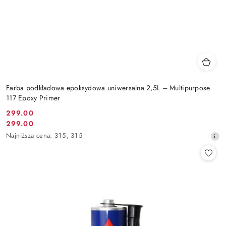
Farba podkładowa epoksydowa uniwersalna 2,5L – Multipurpose
117 Epoxy Primer
299.00
Cena
299.00
Cena
promocyjna:
Najniższa
Najniższa cena:
315
,
315
promocyjna:
cena
z
30
dni
przed
obniżką