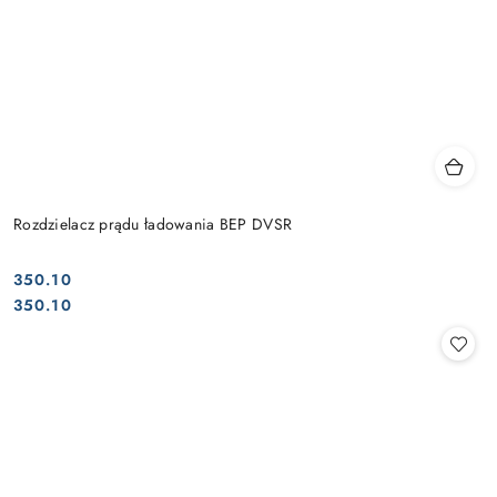
Rozdzielacz prądu ładowania BEP DVSR
350.10
Cena:
Cena:
350.10