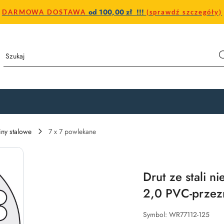
od 100,00 zł !!!
DARMOWA DOSTAWA
(sprawdź szczegóły)
iny stalowe
7 x 7 powlekane
Drut ze stali 
2,0 PVC-przez
Symbol:
WR77112-125