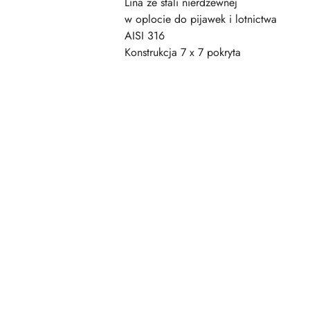
Lina ze stali nierdzewnej
w oplocie do pijawek i lotnictwa
AISI 316
Konstrukcja 7 x 7 pokryta
Pomiń karuzelę produktów