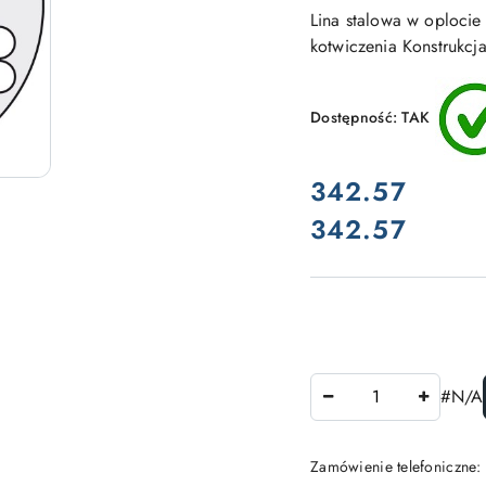
Lina stalowa w oplocie 
kotwiczenia Konstrukcja
Dostępność:
TAK
cena:
342.57
342.57
Cena:
Ilość
#N/A
Zamówienie telefoniczne: