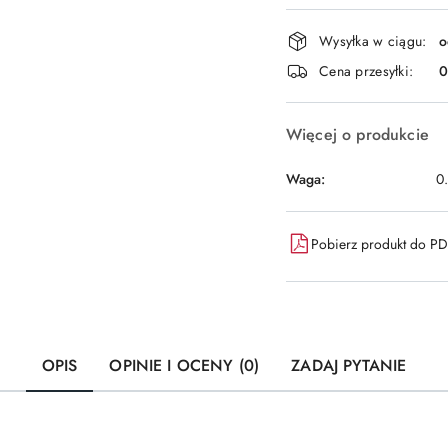
Dostępność
Wysyłka w ciągu:
o
i
Cena przesyłki:
dostawa
Więcej o produkcie
Waga:
0
Pobierz produkt do P
OPIS
OPINIE I OCENY (0)
ZADAJ PYTANIE