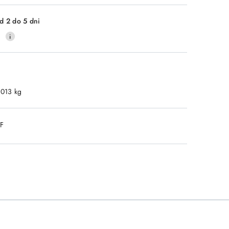
Wyślij
d 2 do 5 dni
0
.013 kg
DF