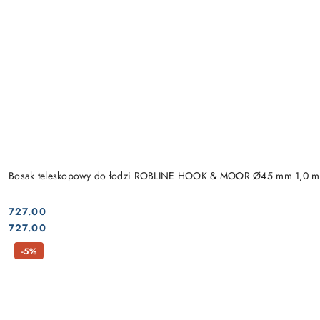
Bosak teleskopowy do łodzi ROBLINE HOOK & MOOR Ø45 mm 1,0 m
727.00
Cena:
Cena:
727.00
-5%