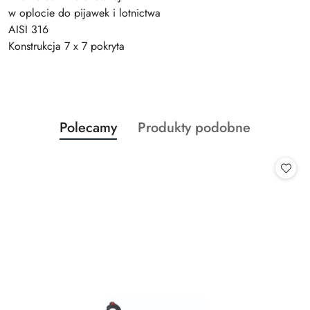
w oplocie do pijawek i lotnictwa
AISI 316
Konstrukcja 7 x 7 pokryta
Produkty
Produkty
Polecamy
Produkty podobne
Pomiń karuzelę produktów
o
o
statusie:
statusie: