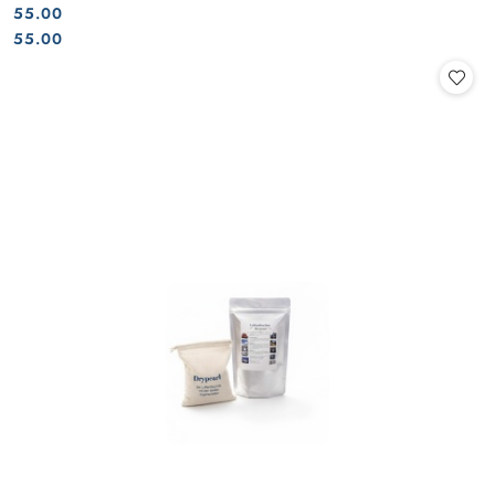
55.00
Cena:
Cena:
55.00