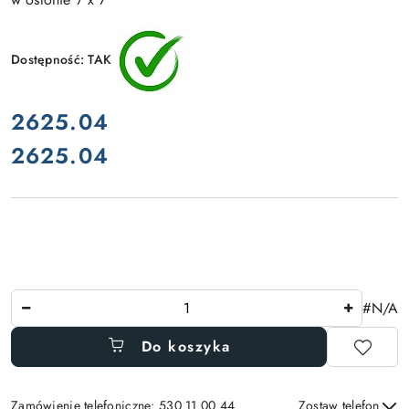
Dostępność:
TAK
cena:
2625.04
2625.04
Cena:
Ilość
#N/A
Do koszyka
Zamówienie telefoniczne: 530 11 00 44
Zostaw telefon