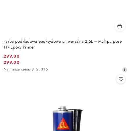
Farba podkładowa epoksydowa uniwersalna 2,5L – Multipurpose
117 Epoxy Primer
299.00
Cena
299.00
Cena
promocyjna:
Najniższa
Najniższa cena:
315
,
315
promocyjna:
cena
z
30
dni
przed
obniżką