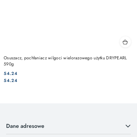
Osuszacz, pochłaniacz wilgoci wielorazowego użytku DRYPEARL
590g
54.24
Cena:
Cena:
54.24
Dane adresowe