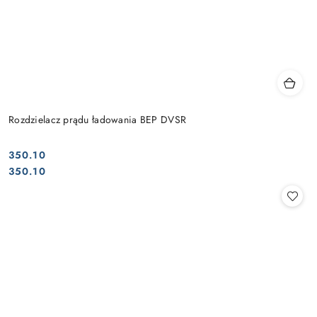
Rozdzielacz prądu ładowania BEP DVSR
350.10
Cena:
Cena:
350.10