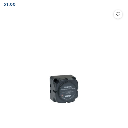
Cena:
Cena:
51.00