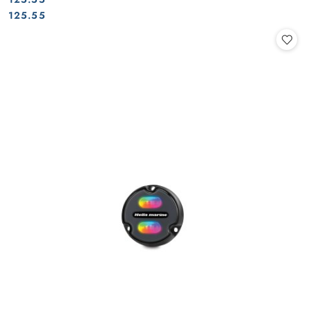
Cena:
Cena:
125.55