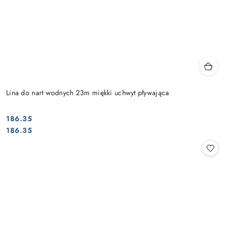
Lina do nart wodnych 23m miękki uchwyt pływająca
186.35
Cena:
Cena:
186.35