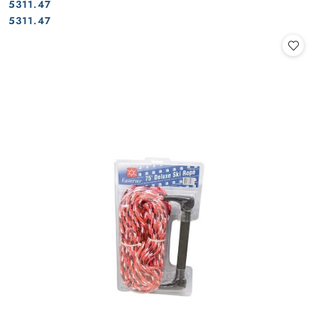
5311.47
Cena:
Cena:
5311.47