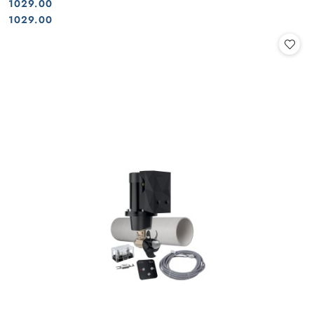
1029.00
Cena:
Cena:
1029.00