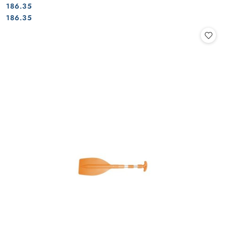
186.35
Cena:
Cena:
186.35