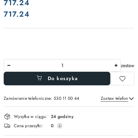
cena:
717.24
717.24
Cena:
Ilość
zestaw
Do koszyka
Zamówienie telefoniczne: 530 11 00 44
Zostaw telefon
Dostępność
Wysyłka w ciągu:
24 godziny
i
Wyślij
Cena przesyłki:
0
dostawa