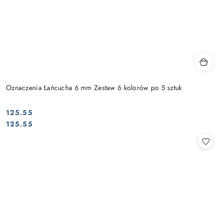
Oznaczenia Łańcucha 6 mm Zestaw 6 kolorów po 5 sztuk
125.55
Cena:
Cena:
125.55