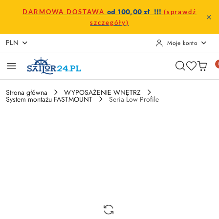
Przejdź do treści głównej
Przejdź do wyszukiwarki
Przejdź do moje konto
Przejdź do menu głównego
Przejdź do opisu produktu
Przejdź do stopki
od 100,00 zł !!!
DARMOWA DOSTAWA
(sprawdź
szczegóły)
PLN
Moje konto
Strona główna
WYPOSAŻENIE WNĘTRZ
System montażu FASTMOUNT
Seria Low Profile