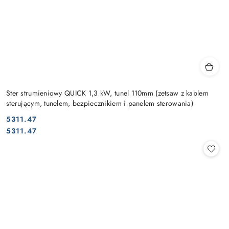
Ster strumieniowy QUICK 1,3 kW, tunel 110mm (zetsaw z kablem
sterującym, tunelem, bezpiecznikiem i panelem sterowania)
5311.47
Cena:
Cena:
5311.47