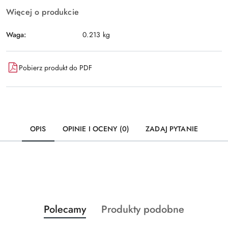
Więcej o produkcie
Waga:
0.213 kg
Pobierz produkt do PDF
OPIS
OPINIE I OCENY (0)
ZADAJ PYTANIE
Produkty
Produkty
Polecamy
Produkty podobne
Pomiń karuzelę produktów
o
o