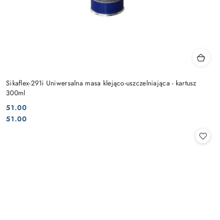
Sikaflex-291i Uniwersalna masa klejąco-uszczelniająca - kartusz
300ml
51.00
Cena:
Cena:
51.00