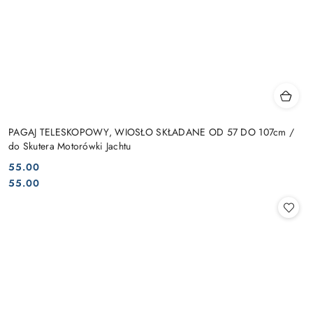
PAGAJ TELESKOPOWY, WIOSŁO SKŁADANE OD 57 DO 107cm /
do Skutera Motorówki Jachtu
55.00
Cena:
Cena:
55.00