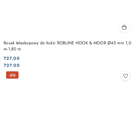
Bosak teleskopowy do łodzi ROBLINE HOOK & MOOR Ø45 mm 1,0
m-1,80 m
727.00
Cena:
Cena:
727.00
-5%