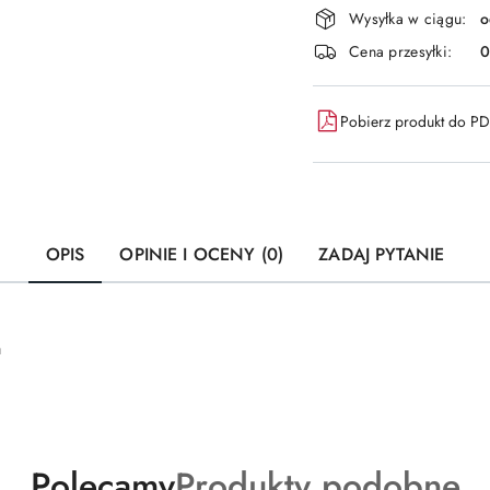
Dostępność
Wysyłka w ciągu:
o
i
Cena przesyłki:
dostawa
Pobierz produkt do P
OPIS
OPINIE I OCENY (0)
ZADAJ PYTANIE
m
Produkty
Produkty
Polecamy
Produkty podobne