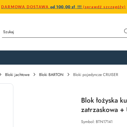
od 100,00 zł !!!
DARMOWA DOSTAWA
(sprawdź szczegóły)
Bloki jachtowe
Bloki BARTON
Bloki pojedyncze CRUISER
Blok łożyska k
zatrzaskowa +
Symbol:
BTN17141