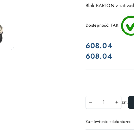
Blok BARTON z zatrzas
Dostępność:
TAK
cena:
608.04
608.04
Cena:
Ilość
szt.
Zamówienie telefoniczne: