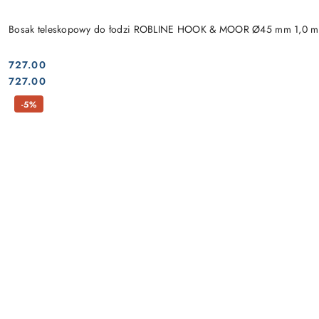
Bosak teleskopowy do łodzi ROBLINE HOOK & MOOR Ø45 mm 1,0 m
727.00
Cena:
Cena:
727.00
-5%