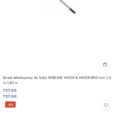
Bosak teleskopowy do łodzi ROBLINE HOOK & MOOR Ø45 mm 1,0
m-1,80 m
727.00
Cena:
Cena:
727.00
-5%