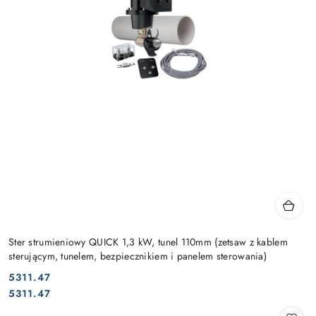
Ster strumieniowy QUICK 1,3 kW, tunel 110mm (zetsaw z kablem
sterującym, tunelem, bezpiecznikiem i panelem sterowania)
5311.47
Cena:
Cena:
5311.47