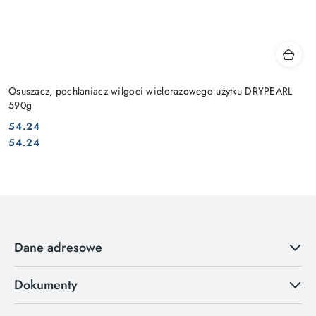
Osuszacz, pochłaniacz wilgoci wielorazowego użytku DRYPEARL
590g
54.24
Cena:
Cena:
54.24
Dane adresowe
Dokumenty