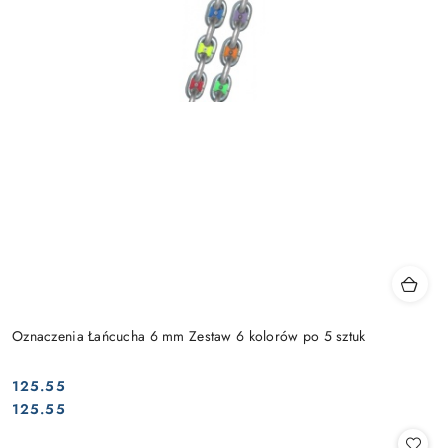
Oznaczenia Łańcucha 6 mm Zestaw 6 kolorów po 5 sztuk
125.55
Cena:
Cena:
125.55