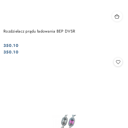
Rozdzielacz prądu ładowania BEP DVSR
350.10
Cena:
Cena:
350.10