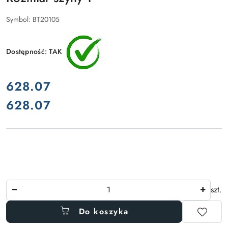
Symbol:
BT20105
Dostępność:
TAK
cena:
628.07
628.07
Cena:
Ilość
szt.
Do koszyka