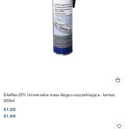
Sikaflex-291i Uniwersalna masa klejąco-uszczelniająca - kartusz
300ml
51.00
Cena:
Cena:
51.00