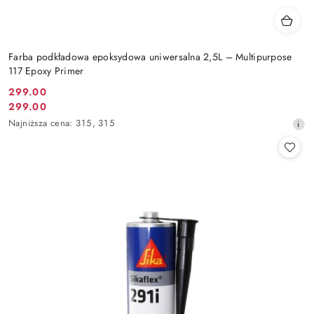
Farba podkładowa epoksydowa uniwersalna 2,5L – Multipurpose
117 Epoxy Primer
299.00
Cena
299.00
Cena
promocyjna:
Najniższa
Najniższa cena:
315
,
315
promocyjna:
cena
z
30
dni
przed
obniżką