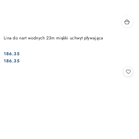
Lina do nart wodnych 23m miękki uchwyt pływająca
186.35
Cena:
Cena:
186.35