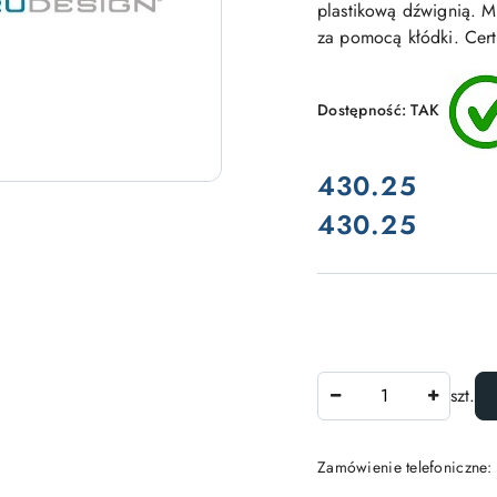
plastikową dźwignią. 
za pomocą kłódki. Cert
Dostępność:
TAK
cena:
430.25
430.25
Cena:
Ilość
szt.
Zamówienie telefoniczne: