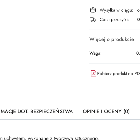
Dostępność
Wysyłka w ciągu:
o
i
Cena przesyłki:
dostawa
Więcej o produkcie
Waga:
0
Pobierz produkt do P
RMACJE DOT. BEZPIECZEŃSTWA
OPINIE I OCENY (0)
 uchwytem, ​​wykonane z tworzywa sztucznego.