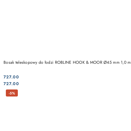
Bosak teleskopowy do łodzi ROBLINE HOOK & MOOR Ø45 mm 1,0 m
727.00
Cena:
Cena:
727.00
-5%