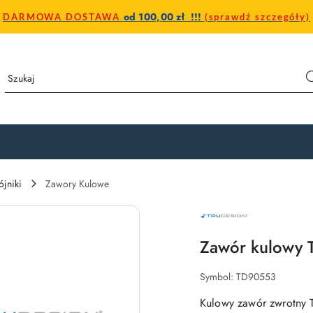
od 100,00 zł !!!
DARMOWA DOSTAWA
(sprawdź szczegóły)
ójniki
Zawory Kulowe
NAZWA
PRODUCENTA:
TRUDESIGN
Zawór kulowy T
Symbol:
TD90553
Kulowy zawór zwrotny 