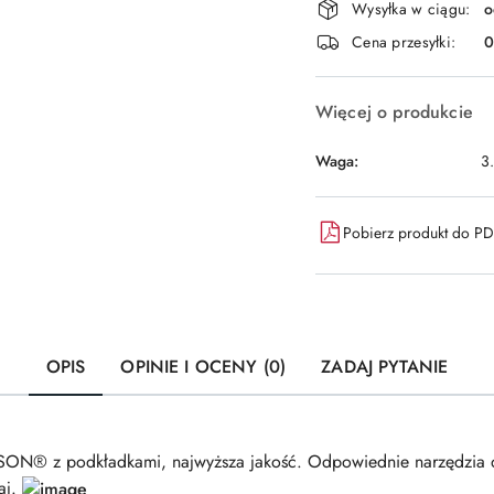
Wysyłka w ciągu:
o
i
Cena przesyłki:
dostawa
Więcej o produkcie
Waga:
3
Pobierz produkt do P
OPIS
OPINIE I OCENY (0)
ZADAJ PYTANIE
PSON® z podkładkami, najwyższa jakość. Odpowiednie narzędzia 
aj.