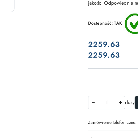
jakości Odpowiednie na
Dostępność:
TAK
cena:
2259.63
2259.63
Cena:
Ilość
duży
Zamówienie telefoniczne:
Dostępność