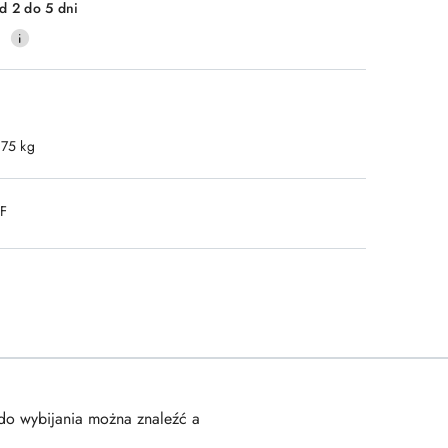
d 2 do 5 dni
0
.75 kg
DF
do wybijania można znaleźć a