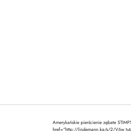
Amerykańskie pierścienie zębate STIM
href="http://lindemann.kg/s/2/V6w tut