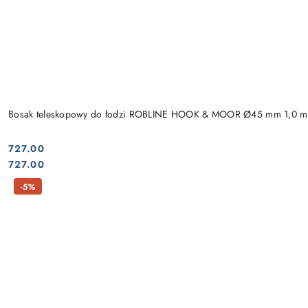
Bosak teleskopowy do łodzi ROBLINE HOOK & MOOR Ø45 mm 1,0 m
727.00
Cena:
Cena:
727.00
-5%