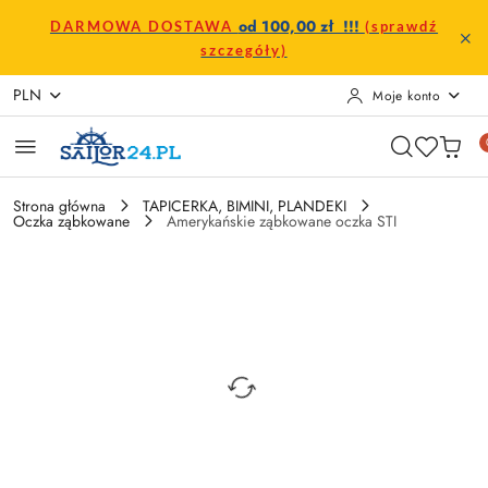
Przejdź do treści głównej
Przejdź do wyszukiwarki
Przejdź do moje konto
Przejdź do menu głównego
Przejdź do opisu produktu
Przejdź do stopki
od 100,00 zł !!!
DARMOWA DOSTAWA
(sprawdź
szczegóły)
PLN
Moje konto
Strona główna
TAPICERKA, BIMINI, PLANDEKI
Oczka ząbkowane
Amerykańskie ząbkowane oczka STI