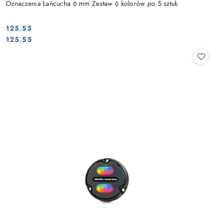
Oznaczenia Łańcucha 6 mm Zestaw 6 kolorów po 5 sztuk
125.55
Cena:
Cena:
125.55