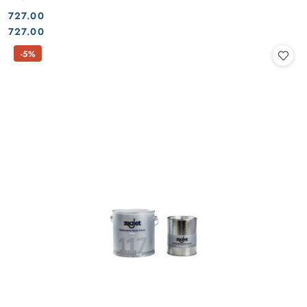
727.00
Cena:
Cena:
727.00
-5%