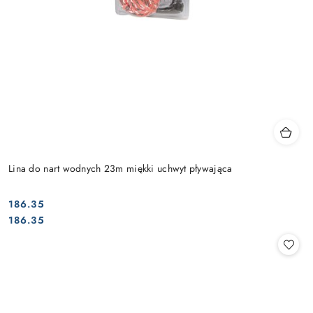
Lina do nart wodnych 23m miękki uchwyt pływająca
186.35
Cena:
Cena:
186.35