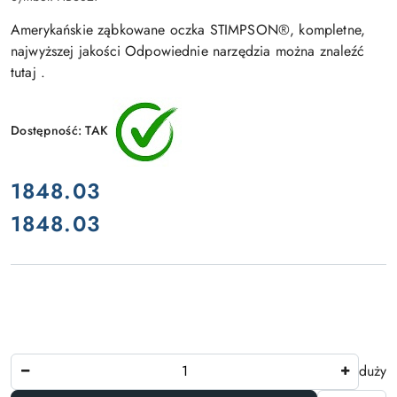
Amerykańskie ząbkowane oczka STIMPSON®, kompletne,
najwyższej jakości Odpowiednie narzędzia można znaleźć
tutaj .
Dostępność:
TAK
cena:
1848.03
1848.03
Cena:
Ilość
duży