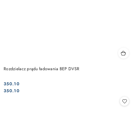
Rozdzielacz prądu ładowania BEP DVSR
350.10
Cena:
Cena:
350.10