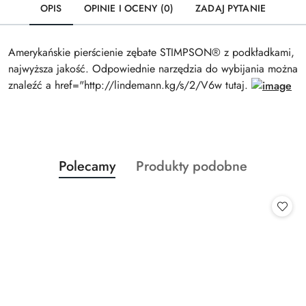
OPIS
OPINIE I OCENY (0)
ZADAJ PYTANIE
Amerykańskie pierścienie zębate STIMPSON® z podkładkami,
najwyższa jakość. Odpowiednie narzędzia do wybijania można
znaleźć a href="http://lindemann.kg/s/2/V6w tutaj.
Produkty
Produkty
Polecamy
Produkty podobne
Pomiń karuzelę produktów
o
o
statusie:
statusie: