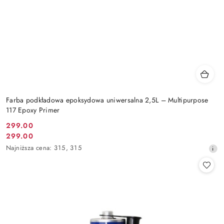
Farba podkładowa epoksydowa uniwersalna 2,5L – Multipurpose
117 Epoxy Primer
299.00
Cena
299.00
Cena
promocyjna:
Najniższa
Najniższa cena:
315
,
315
promocyjna:
cena
z
30
dni
przed
obniżką