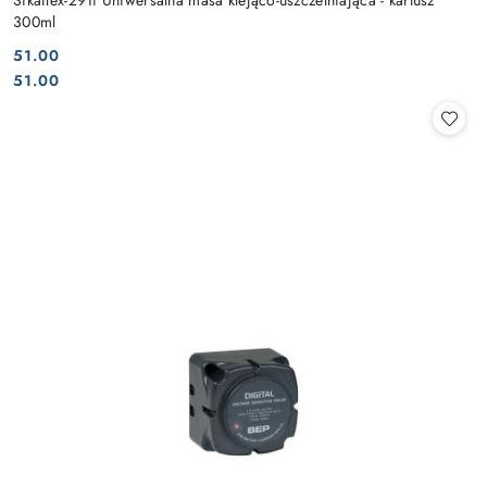
Sikaflex-291i Uniwersalna masa klejąco-uszczelniająca - kartusz
300ml
51.00
Cena:
Cena:
51.00