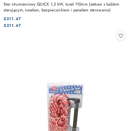
Ster strumieniowy QUICK 1,3 kW, tunel 110mm (zetsaw z kablem
sterującym, tunelem, bezpiecznikiem i panelem sterowania)
5311.47
Cena:
Cena:
5311.47