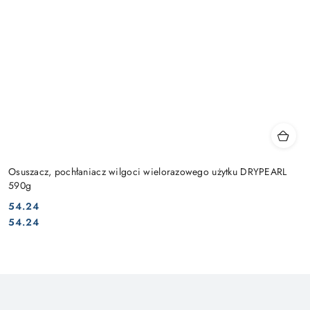
Osuszacz, pochłaniacz wilgoci wielorazowego użytku DRYPEARL
590g
54.24
Cena:
Cena:
54.24