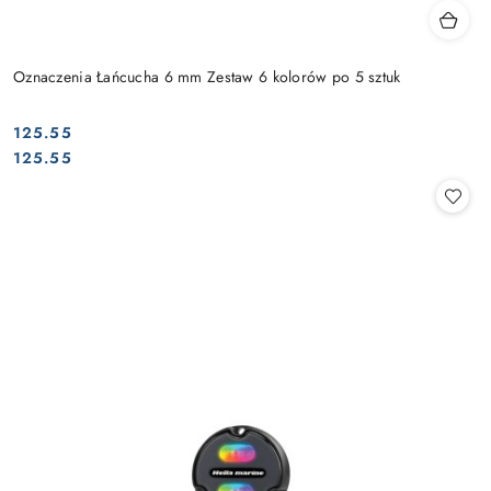
Oznaczenia Łańcucha 6 mm Zestaw 6 kolorów po 5 sztuk
125.55
Cena:
Cena:
125.55