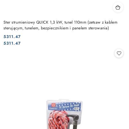
Ster strumieniowy QUICK 1,3 kW, tunel 110mm (zetsaw z kablem
sterującym, tunelem, bezpiecznikiem i panelem sterowania)
5311.47
Cena:
Cena:
5311.47