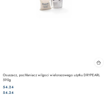
Osuszacz, pochłaniacz wilgoci wielorazowego użytku DRYPEARL
590g
54.24
Cena:
Cena:
54.24