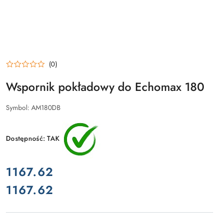
(0)
Wspornik pokładowy do Echomax 180
Symbol:
AM180DB
Dostępność:
TAK
cena:
1167.62
1167.62
Cena: