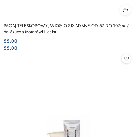
PAGAJ TELESKOPOWY, WIOSŁO SKŁADANE OD 57 DO 107cm /
do Skutera Motorówki Jachtu
55.00
Cena:
Cena:
55.00