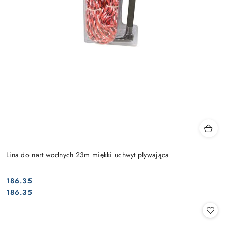
Lina do nart wodnych 23m miękki uchwyt pływająca
186.35
Cena:
Cena:
186.35