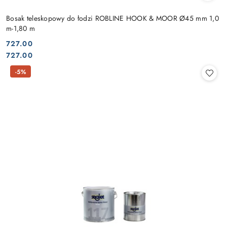
Bosak teleskopowy do łodzi ROBLINE HOOK & MOOR Ø45 mm 1,0
m-1,80 m
727.00
Cena:
Cena:
727.00
-5%