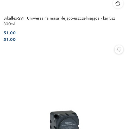
Sikaflex-291i Uniwersalna masa klejąco-uszczelniająca - kartusz
300ml
51.00
Cena:
Cena:
51.00