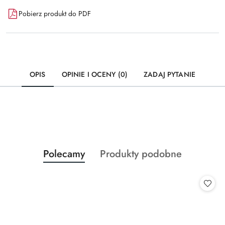
Pobierz produkt do PDF
OPIS
OPINIE I OCENY (0)
ZADAJ PYTANIE
Produkty
Produkty
Polecamy
Produkty podobne
Pomiń karuzelę produktów
o
o
statusie:
statusie: