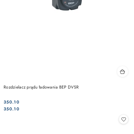
Rozdzielacz prądu ładowania BEP DVSR
350.10
Cena:
Cena:
350.10