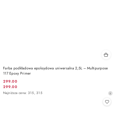
Farba podkładowa epoksydowa uniwersalna 2,5L – Multipurpose
117 Epoxy Primer
299.00
Cena
299.00
Cena
promocyjna:
Najniższa
Najniższa cena:
315
,
315
promocyjna:
cena
z
30
dni
przed