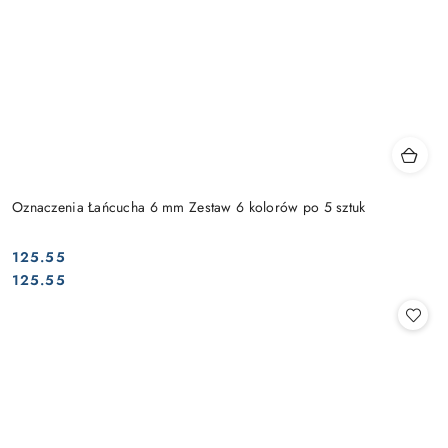
Oznaczenia Łańcucha 6 mm Zestaw 6 kolorów po 5 sztuk
125.55
Cena:
Cena:
125.55