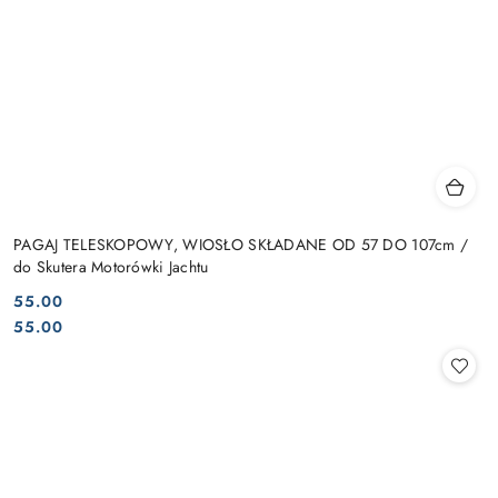
PAGAJ TELESKOPOWY, WIOSŁO SKŁADANE OD 57 DO 107cm /
do Skutera Motorówki Jachtu
55.00
Cena:
Cena:
55.00