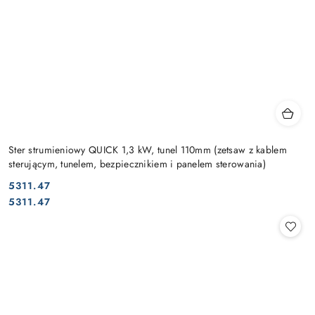
Ster strumieniowy QUICK 1,3 kW, tunel 110mm (zetsaw z kablem
sterującym, tunelem, bezpiecznikiem i panelem sterowania)
5311.47
Cena:
Cena:
5311.47