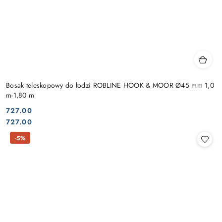
Bosak teleskopowy do łodzi ROBLINE HOOK & MOOR Ø45 mm 1,0
m-1,80 m
727.00
Cena:
Cena:
727.00
-5%