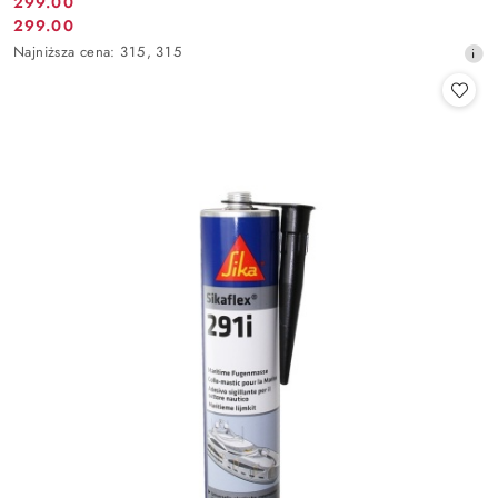
299.00
Cena
299.00
Cena
promocyjna:
Najniższa
Najniższa cena:
315
,
315
promocyjna:
cena
z
30
dni
przed
obniżką