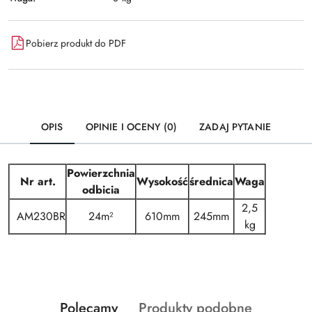
Pobierz produkt do PDF
OPIS
OPINIE I OCENY (0)
ZADAJ PYTANIE
Powierzchnia
Nr art.
Wysokość
średnica
Waga
odbicia
2,5
AM230BR
24m²
610mm
245mm
kg
Produkty
Produkty
Polecamy
Produkty podobne