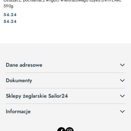
590g
54.24
Cena:
Cena:
54.24
Dane adresowe
Dokumenty
Sklepy żeglarskie Sailor24
Informacje