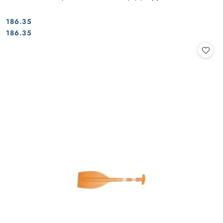
186.35
Cena:
Cena:
186.35