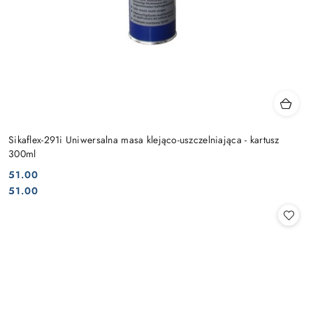
Sikaflex-291i Uniwersalna masa klejąco-uszczelniająca - kartusz
300ml
51.00
Cena:
Cena:
51.00