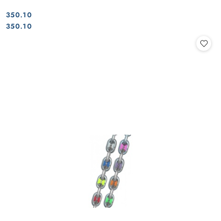
350.10
Cena:
Cena:
350.10