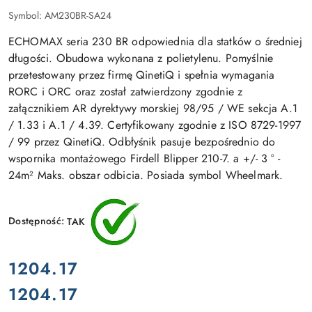
Symbol:
AM230BR-SA24
ECHOMAX seria 230 BR odpowiednia dla statków o średniej
długości. Obudowa wykonana z polietylenu. Pomyślnie
przetestowany przez firmę QinetiQ i spełnia wymagania
RORC i ORC oraz został zatwierdzony zgodnie z
załącznikiem AR dyrektywy morskiej 98/95 / WE sekcja A.1
/ 1.33 i A.1 / 4.39. Certyfikowany zgodnie z ISO 8729-1997
/ 99 przez QinetiQ. Odbłyśnik pasuje bezpośrednio do
wspornika montażowego Firdell Blipper 210-7. a +/- 3 ° -
24m² Maks. obszar odbicia. Posiada symbol Wheelmark.
Dostępność:
TAK
cena:
1204.17
1204.17
Cena: