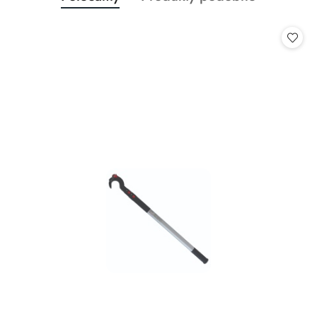
Pomiń karuzelę produktów
o
o
statusie:
statusie: