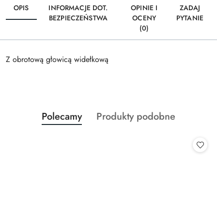
OPIS
INFORMACJE DOT.
OPINIE I
ZADAJ
BEZPIECZEŃSTWA
OCENY
PYTANIE
(0)
Z obrotową głowicą widełkową
Produkty
Produkty
Polecamy
Produkty podobne
Pomiń karuzelę produktów
o
o
statusie:
statusie: