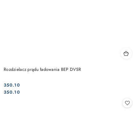
Rozdzielacz prądu ładowania BEP DVSR
350.10
Cena:
Cena:
350.10