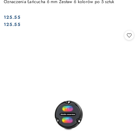
Oznaczenia Łańcucha 6 mm Zestaw 6 kolorów po 5 sztuk
125.55
Cena:
Cena:
125.55