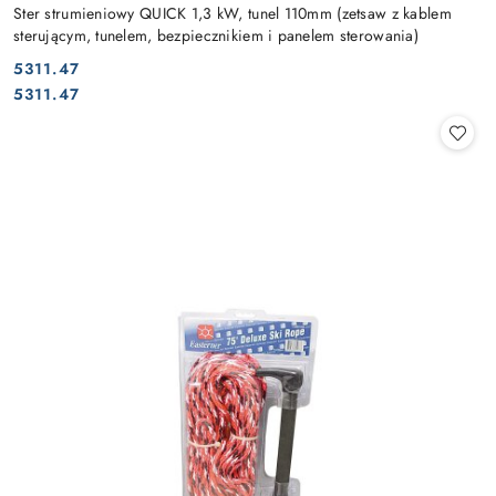
Ster strumieniowy QUICK 1,3 kW, tunel 110mm (zetsaw z kablem
sterującym, tunelem, bezpiecznikiem i panelem sterowania)
5311.47
Cena:
Cena:
5311.47