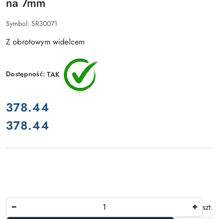
na 7mm
Symbol:
SR30071
Z obrotowym widelcem
Dostępność:
TAK
cena:
378.44
378.44
Cena:
Ilość
szt.