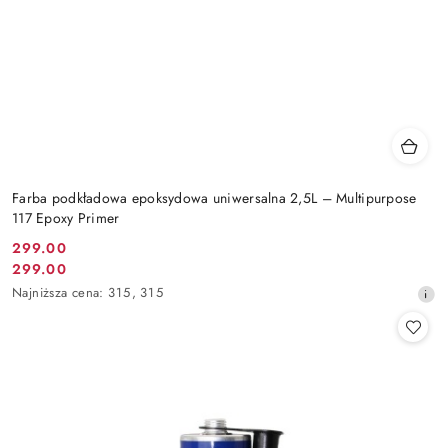
Farba podkładowa epoksydowa uniwersalna 2,5L – Multipurpose
117 Epoxy Primer
299.00
Cena
299.00
Cena
promocyjna:
Najniższa
Najniższa cena:
315
,
315
promocyjna:
cena
z
30
dni
przed
obniżką