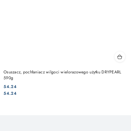
Osuszacz, pochłaniacz wilgoci wielorazowego użytku DRYPEARL
590g
54.24
Cena:
Cena:
54.24