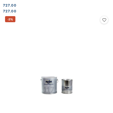
727.00
Cena:
Cena:
727.00
-5%