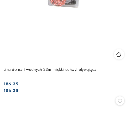
Lina do nart wodnych 23m miękki uchwyt pływająca
186.35
Cena:
Cena:
186.35