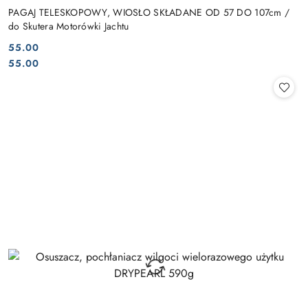
PAGAJ TELESKOPOWY, WIOSŁO SKŁADANE OD 57 DO 107cm /
do Skutera Motorówki Jachtu
55.00
Cena:
Cena:
55.00