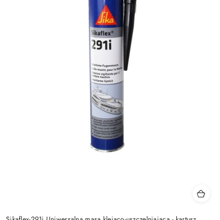
Sikaflex-291i Uniwersalna masa klejąco-uszczelniająca - kartusz