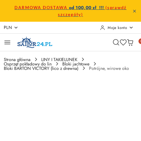
Przejdź do treści głównej
Przejdź do wyszukiwarki
Przejdź do moje konto
Przejdź do menu głównego
Przejdź do opisu produktu
Przejdź do stopki
od 100,00 zł !!!
DARMOWA DOSTAWA
(sprawdź
szczegóły)
PLN
Moje konto
Strona główna
LINY I TAKIELUNEK
Osprzęt pokładowy do lin
Bloki jachtowe
Bloki BARTON VICTORY (lico z drewna)
Potrójne, wirowe oko