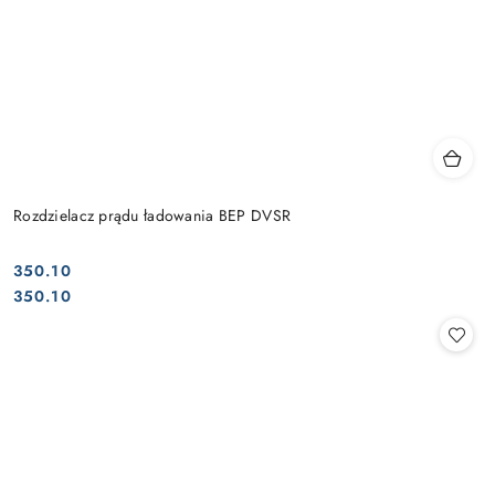
Rozdzielacz prądu ładowania BEP DVSR
350.10
Cena:
Cena:
350.10