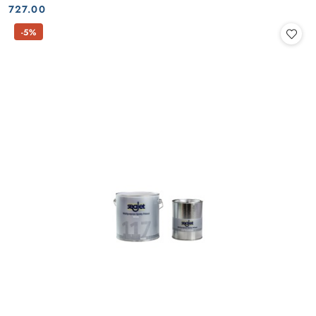
Cena:
Cena:
727.00
-5%