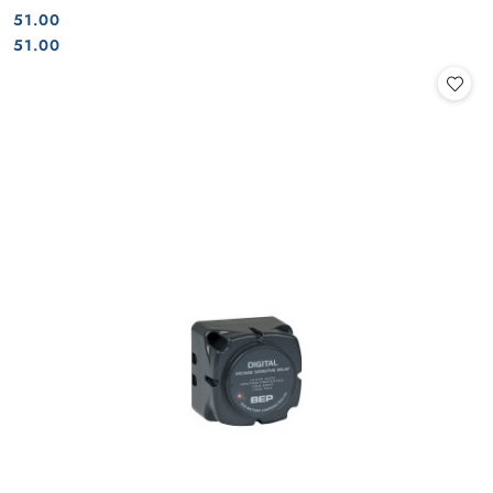
51.00
Cena:
Cena:
51.00