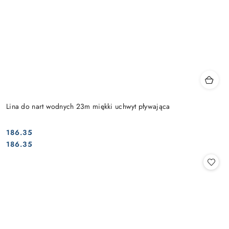
Lina do nart wodnych 23m miękki uchwyt pływająca
186.35
Cena:
Cena:
186.35