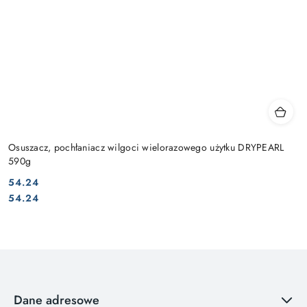
Osuszacz, pochłaniacz wilgoci wielorazowego użytku DRYPEARL
590g
54.24
Cena:
Cena:
54.24
Dane adresowe