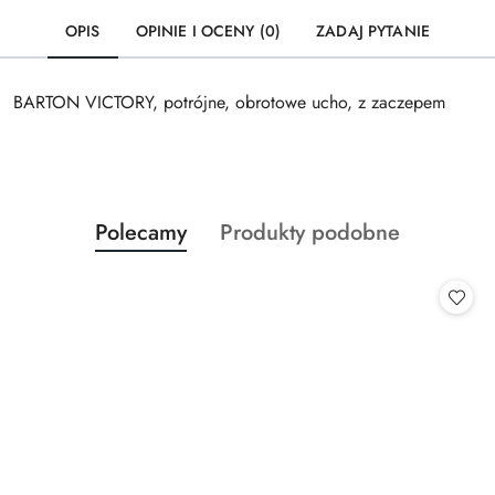
OPIS
OPINIE I OCENY (0)
ZADAJ PYTANIE
BARTON VICTORY, potrójne, obrotowe ucho, z zaczepem
Produkty
Produkty
Polecamy
Produkty podobne
Pomiń karuzelę produktów
o
o
statusie:
statusie: