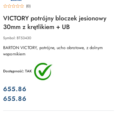
BARTON
(0)
MARINE
VICTORY potrójny bloczek jesionowy
30mm z krętlikiem + UB
Symbol:
BT53430
BARTON VICTORY, potrójne, ucho obrotowe, z dolnym
wspornikiem
Dostępność:
TAK
cena:
655.86
655.86
Cena: