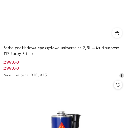
Farba podkładowa epoksydowa uniwersalna 2,5L – Multipurpose
117 Epoxy Primer
299.00
Cena
299.00
Cena
promocyjna:
Najniższa
Najniższa cena:
315
,
315
promocyjna:
cena
z
30
dni
przed
obniżką