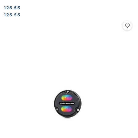
125.55
Cena:
Cena:
125.55