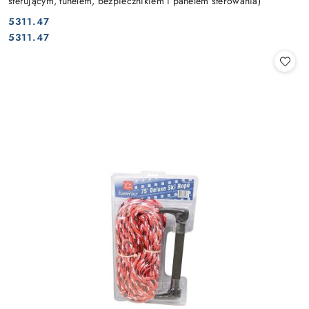
sterującym, tunelem, bezpiecznikiem i panelem sterowania)
5311.47
Cena:
Cena:
5311.47