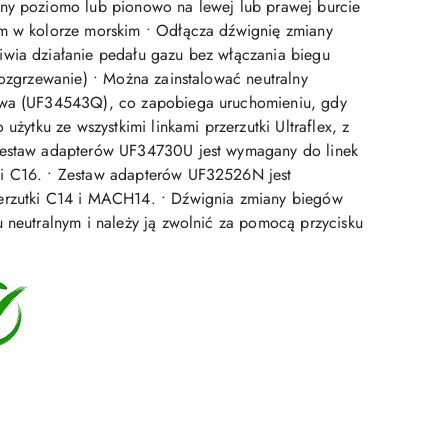
ny poziomo lub pionowo na lewej lub prawej burcie
um w kolorze morskim • Odłącza dźwignię zmiany
wia działanie pedału gazu bez włączania biegu
rozgrzewanie) • Można zainstalować neutralny
twa (UF34543Q), co zapobiega uruchomieniu, gdy
 użytku ze wszystkimi linkami przerzutki Ultraflex, z
Zestaw adapterów UF34730U jest wymagany do linek
i C16. • Zestaw adapterów UF32526N jest
erzutki C14 i MACH14. • Dźwignia zmiany biegów
u neutralnym i należy ją zwolnić za pomocą przycisku