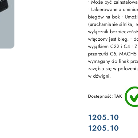
• Może być zainstalowa
• Lakierowane alumini
biegów na bok • Umożli
(uruchamianie silnika, 
wyłącznik bezpieczeńs
włączony jest bieg. • do
wyjątkiem C22 i C4 • 
przerzutki C5, MACH5 
wymagany do linek prz
zazębia się w położeni
w dźwigni.
Dostępność:
TAK
cena:
1205.10
1205.10
Cena: