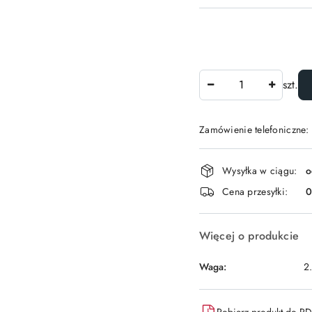
Ilość
szt.
Zamówienie telefoniczne:
Dostępność
Wysyłka w ciągu:
o
i
Cena przesyłki:
dostawa
Więcej o produkcie
Waga:
2
Pobierz produkt do P