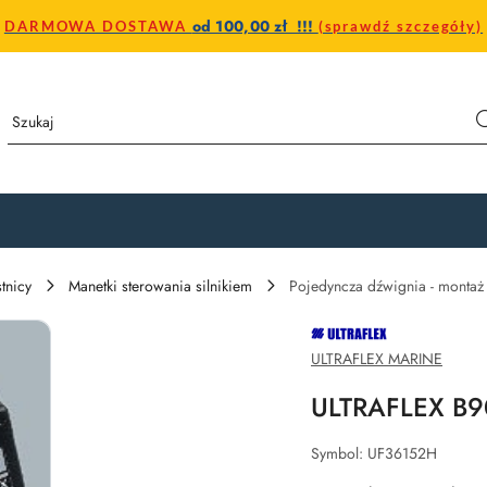
od 100,00 zł !!!
DARMOWA DOSTAWA
(sprawdź szczegóły)
stnicy
Manetki sterowania silnikiem
Pojedyncza dźwignia - montaż
NAZWA
PRODUCENTA:
ULTRAFLEX
ULTRAFLEX MARINE
ULTRAFLEX B90 
Symbol:
UF36152H