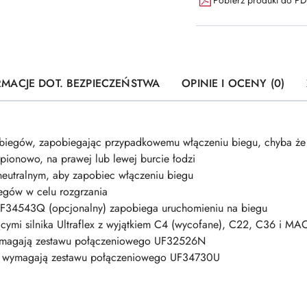
RMACJE DOT. BEZPIECZEŃSTWA
OPINIE I OCENY (0)
 biegów, zapobiegając przypadkowemu włączeniu biegu, chyba że 
pionowo, na prawej lub lewej burcie łodzi
eutralnym, aby zapobiec włączeniu biegu
egów w celu rozgrzania
 UF34543Q (opcjonalny) zapobiega uruchomieniu na biegu
ującymi silnika Ultraflex z wyjątkiem C4 (wycofane), C22, C36 i M
wymagają zestawu połączeniowego UF32526N
5 wymagają zestawu połączeniowego UF34730U