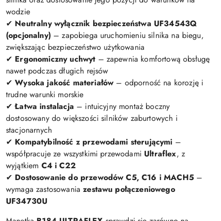
wodzie
✔
Neutralny wyłącznik bezpieczeństwa UF34543Q
(opcjonalny)
– zapobiega uruchomieniu silnika na biegu,
zwiększając bezpieczeństwo użytkowania
✔
Ergonomiczny uchwyt
– zapewnia komfortową obsługę
nawet podczas długich rejsów
✔
Wysoka jakość materiałów
– odporność na korozję i
trudne warunki morskie
✔
Łatwa instalacja
– intuicyjny montaż boczny
dostosowany do większości silników zaburtowych i
stacjonarnych
✔
Kompatybilność z przewodami sterującymi
–
współpracuje ze wszystkimi przewodami
Ultraflex
, z
wyjątkiem
C4 i C22
✔
Dostosowanie do przewodów C5, C16 i MACH5
–
wymaga zastosowania
zestawu połączeniowego
UF34730U
Manetka
B184 ULTRAFLEX
sprawdzi się zarówno na