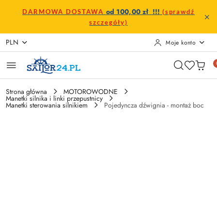
Przejdź do treści głównej
Przejdź do wyszukiwarki
Przejdź do moje konto
Przejdź do menu głównego
Przejdź do opisu produktu
Przejdź do stopki
od 100,00 zł !!!
DARMOWA DOSTAWA
(sprawdź
szczegóły)
PLN
Moje konto
Strona główna
MOTOROWODNE
Manetki silnika i linki przepustnicy
Manetki sterowania silnikiem
Pojedyncza dźwignia - montaż boc