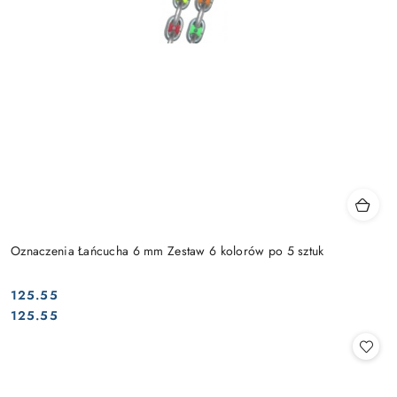
Oznaczenia Łańcucha 6 mm Zestaw 6 kolorów po 5 sztuk
125.55
Cena:
Cena:
125.55