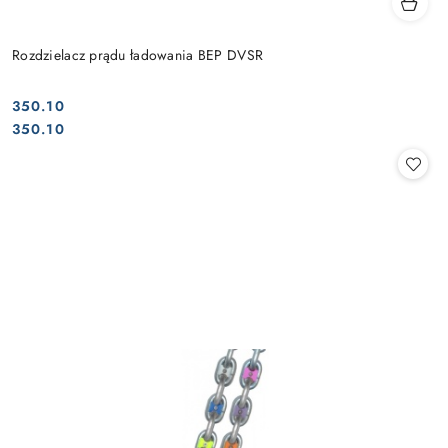
Rozdzielacz prądu ładowania BEP DVSR
350.10
Cena:
Cena:
350.10