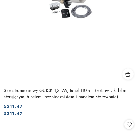
Ster strumieniowy QUICK 1,3 kW, tunel 110mm (zetsaw z kablem
sterującym, tunelem, bezpiecznikiem i panelem sterowania)
5311.47
Cena:
Cena:
5311.47