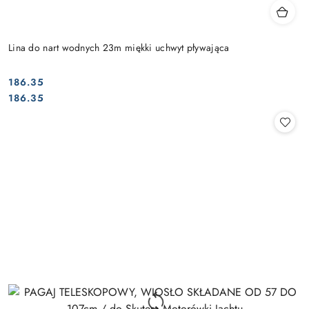
Lina do nart wodnych 23m miękki uchwyt pływająca
186.35
Cena:
Cena:
186.35