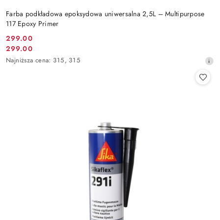
Farba podkładowa epoksydowa uniwersalna 2,5L – Multipurpose
117 Epoxy Primer
299.00
Cena
299.00
Cena
promocyjna:
Najniższa
Najniższa cena:
315
,
315
promocyjna:
cena
z
30
dni
przed
obniżką