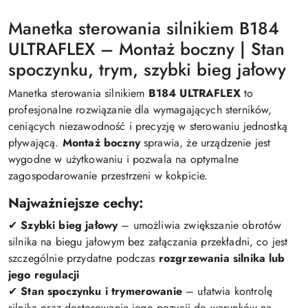
Manetka sterowania silnikiem B184
ULTRAFLEX – Montaż boczny | Stan
spoczynku, trym, szybki bieg jałowy
Manetka sterowania silnikiem
B184 ULTRAFLEX
to
profesjonalne rozwiązanie dla wymagających sterników,
ceniących niezawodność i precyzję w sterowaniu jednostką
pływającą.
Montaż boczny
sprawia, że urządzenie jest
wygodne w użytkowaniu i pozwala na optymalne
zagospodarowanie przestrzeni w kokpicie.
Najważniejsze cechy:
✔
Szybki bieg jałowy
– umożliwia zwiększanie obrotów
silnika na biegu jałowym bez załączania przekładni, co jest
szczególnie przydatne podczas
rozgrzewania silnika lub
jego regulacji
✔
Stan spoczynku i trymerowanie
– ułatwia kontrolę
silnika oraz dostosowanie jego pozycji do warunków na