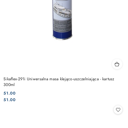
Sikaflex-291i Uniwersalna masa klejąco-uszczelniająca - kartusz
300ml
51.00
Cena:
Cena:
51.00