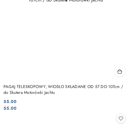
PAGAJ TELESKOPOWY, WIOSŁO SKŁADANE OD 57 DO 107cm /
do Skutera Motorówki Jachtu
55.00
Cena:
Cena:
55.00