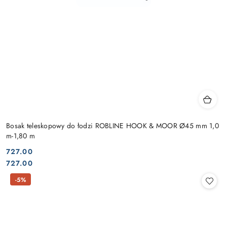
Bosak teleskopowy do łodzi ROBLINE HOOK & MOOR Ø45 mm 1,0
m-1,80 m
727.00
Cena:
Cena:
727.00
-5%