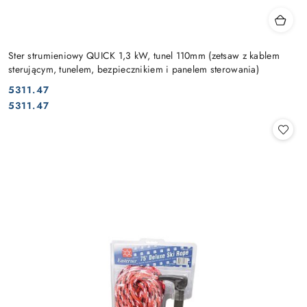
Ster strumieniowy QUICK 1,3 kW, tunel 110mm (zetsaw z kablem
sterującym, tunelem, bezpiecznikiem i panelem sterowania)
5311.47
Cena:
Cena:
5311.47