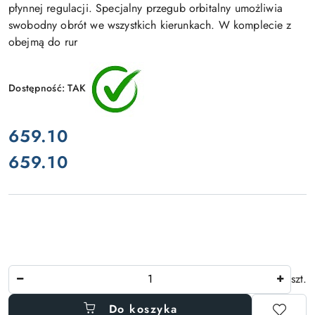
płynnej regulacji. Specjalny przegub orbitalny umożliwia
swobodny obrót we wszystkich kierunkach. W komplecie z
obejmą do rur
Dostępność:
TAK
cena:
659.10
659.10
Cena:
Ilość
szt.
Do koszyka