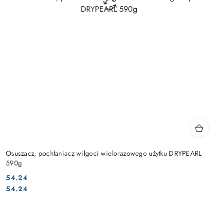
Osuszacz, pochłaniacz wilgoci wielorazowego użytku DRYPEARL
590g
54.24
Cena:
Cena:
54.24