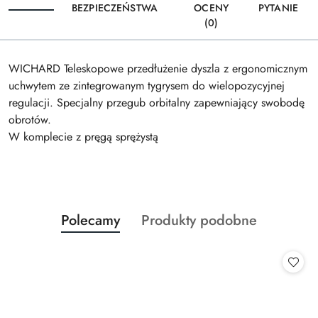
BEZPIECZEŃSTWA
OCENY
PYTANIE
(0)
WICHARD Teleskopowe przedłużenie dyszla z ergonomicznym
uchwytem ze zintegrowanym tygrysem do wielopozycyjnej
regulacji. Specjalny przegub orbitalny zapewniający swobodę
obrotów.
W komplecie z pręgą sprężystą
Produkty
Produkty
Polecamy
Produkty podobne
Pomiń karuzelę produktów
o
o
statusie:
statusie: