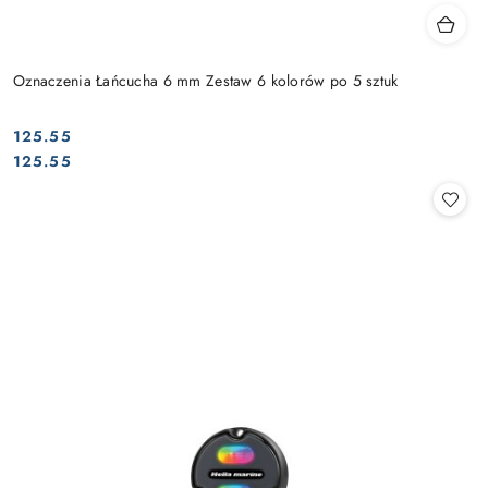
Oznaczenia Łańcucha 6 mm Zestaw 6 kolorów po 5 sztuk
125.55
Cena:
Cena:
125.55