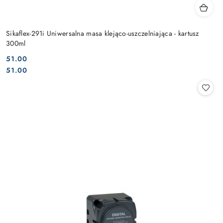
Sikaflex-291i Uniwersalna masa klejąco-uszczelniająca - kartusz
300ml
51.00
Cena:
Cena:
51.00