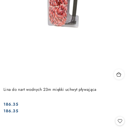
Lina do nart wodnych 23m miękki uchwyt pływająca
186.35
Cena:
Cena:
186.35