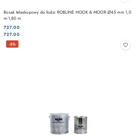
Bosak teleskopowy do łodzi ROBLINE HOOK & MOOR Ø45 mm 1,0
m-1,80 m
727.00
Cena:
Cena:
727.00
-5%