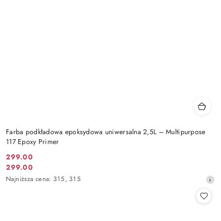
Farba podkładowa epoksydowa uniwersalna 2,5L – Multipurpose
117 Epoxy Primer
299.00
Cena
299.00
Cena
promocyjna:
Najniższa
Najniższa cena:
315
,
315
promocyjna:
cena
z
30
dni