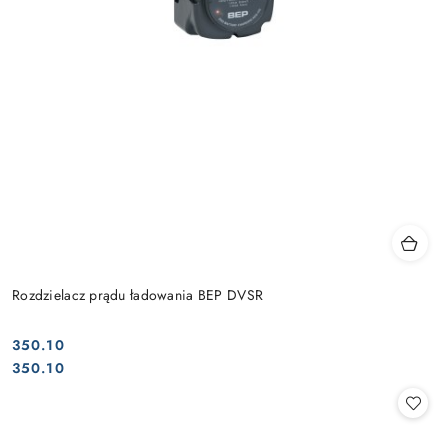
Rozdzielacz prądu ładowania BEP DVSR
350.10
Cena:
Cena:
350.10