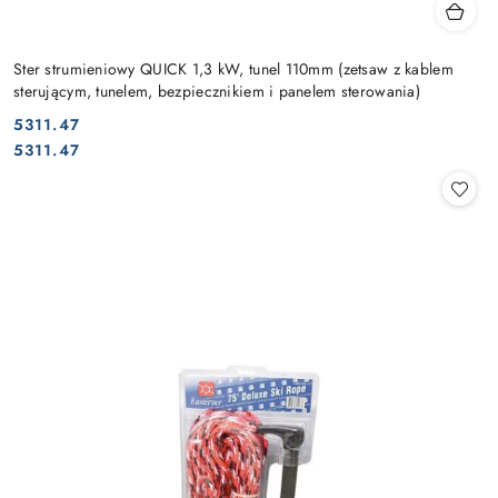
Ster strumieniowy QUICK 1,3 kW, tunel 110mm (zetsaw z kablem
sterującym, tunelem, bezpiecznikiem i panelem sterowania)
5311.47
Cena:
Cena:
5311.47