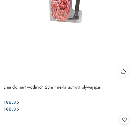
Lina do nart wodnych 23m miękki uchwyt pływająca
186.35
Cena:
Cena:
186.35