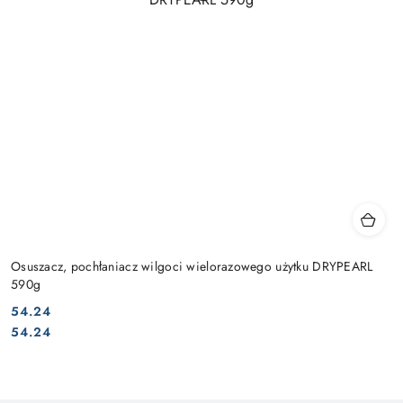
Osuszacz, pochłaniacz wilgoci wielorazowego użytku DRYPEARL
590g
54.24
Cena:
Cena:
54.24