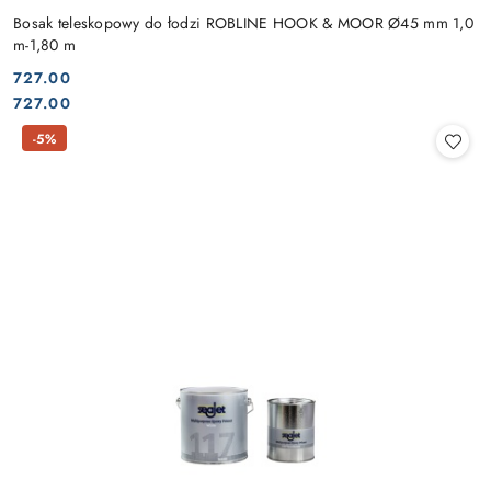
Bosak teleskopowy do łodzi ROBLINE HOOK & MOOR Ø45 mm 1,0
m-1,80 m
727.00
Cena:
Cena:
727.00
-5%