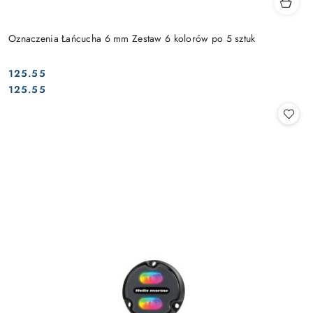
Oznaczenia Łańcucha 6 mm Zestaw 6 kolorów po 5 sztuk
125.55
Cena:
Cena:
125.55