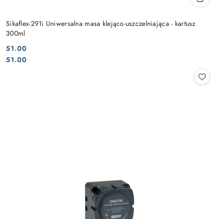
Sikaflex-291i Uniwersalna masa klejąco-uszczelniająca - kartusz
300ml
51.00
Cena:
Cena:
51.00