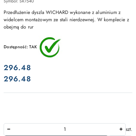
Symbol:
SR7540
Przedłużenie dyszla WICHARD wykonane z aluminium z
widelcem montażowym ze stali nierdzewnej. W komplecie z
obejmą do rur
Dostępność:
TAK
cena:
296.48
296.48
Cena:
Ilość
szt.