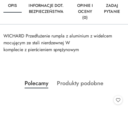
OPIS
INFORMACJE DOT.
OPINIE I
ZADAJ
BEZPIECZEŃSTWA
OCENY
PYTANIE
(0)
WICHARD Przedłużenie rumpla z aluminium z widelcem
mocującym ze stali nierdzewnej W
komplecie z pierścieniem sprężynowym
Produkty
Produkty
Polecamy
Produkty podobne
Pomiń karuzelę produktów
o
o
statusie:
statusie: