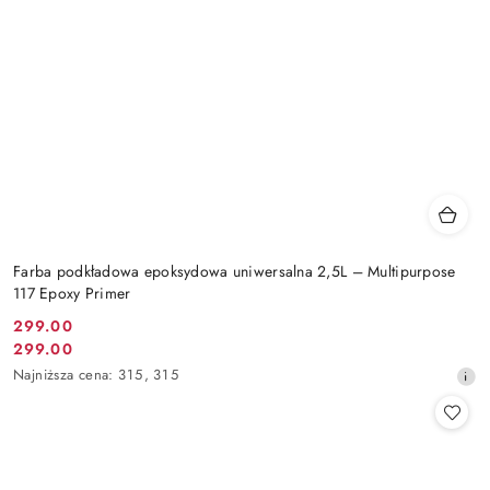
Farba podkładowa epoksydowa uniwersalna 2,5L – Multipurpose
117 Epoxy Primer
299.00
Cena
299.00
Cena
promocyjna:
Najniższa
Najniższa cena:
315
,
315
promocyjna:
cena
z
30
dni
przed