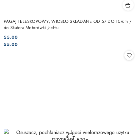
PAGAJ TELESKOPOWY, WIOSŁO SKŁADANE OD 57 DO 107cm /
do Skutera Motorówki Jachtu
55.00
Cena:
Cena:
55.00