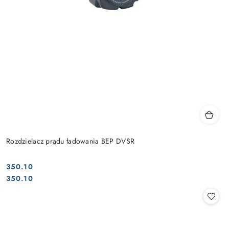
Rozdzielacz prądu ładowania BEP DVSR
350.10
Cena:
Cena:
350.10