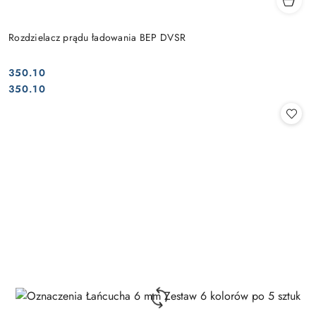
Rozdzielacz prądu ładowania BEP DVSR
350.10
Cena:
Cena:
350.10