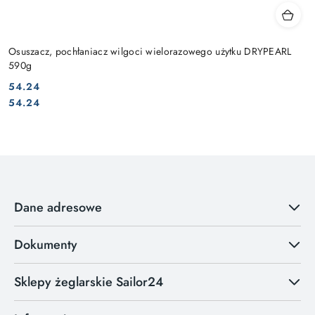
Osuszacz, pochłaniacz wilgoci wielorazowego użytku DRYPEARL
590g
54.24
Cena:
Cena:
54.24
Dane adresowe
Dokumenty
Sklepy żeglarskie Sailor24