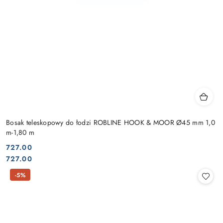
Bosak teleskopowy do łodzi ROBLINE HOOK & MOOR Ø45 mm 1,0
m-1,80 m
727.00
Cena:
Cena:
727.00
-5%