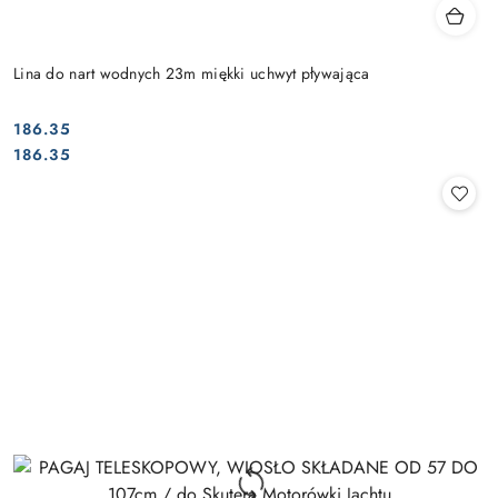
Lina do nart wodnych 23m miękki uchwyt pływająca
186.35
Cena:
Cena:
186.35