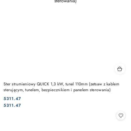
Ster strumieniowy QUICK 1,3 kW, tunel 110mm (zetsaw z kablem
sterującym, tunelem, bezpiecznikiem i panelem sterowania)
5311.47
Cena:
Cena:
5311.47