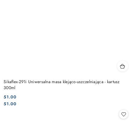
Sikaflex-291i Uniwersalna masa klejąco-uszczelniająca - kartusz
300ml
51.00
Cena:
Cena:
51.00