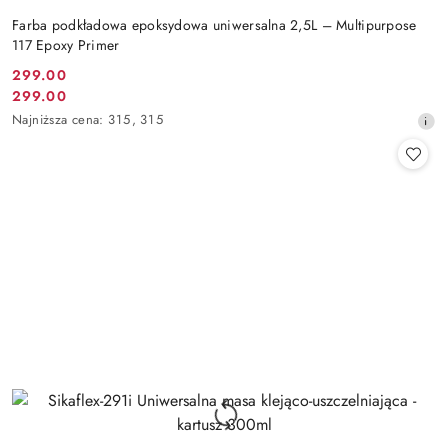
Farba podkładowa epoksydowa uniwersalna 2,5L – Multipurpose
117 Epoxy Primer
299.00
Cena
299.00
Cena
promocyjna:
Najniższa
Najniższa cena:
315
,
315
promocyjna:
cena
z
30
dni
przed
obniżką