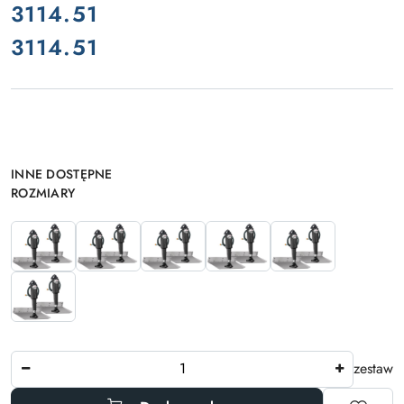
cena:
3114.51
3114.51
Cena:
Wariant
INNE DOSTĘPNE
ROZMIARY
Ilość
zestaw