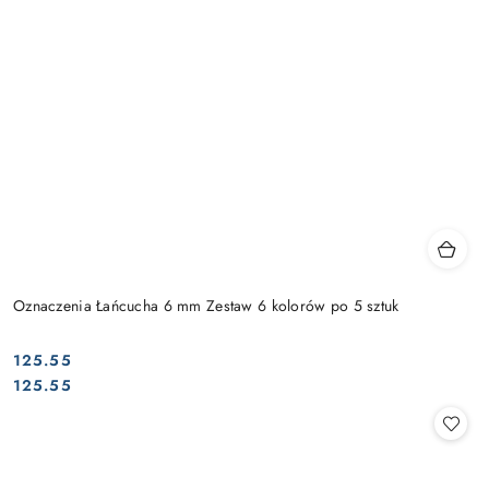
Oznaczenia Łańcucha 6 mm Zestaw 6 kolorów po 5 sztuk
125.55
Cena:
Cena:
125.55