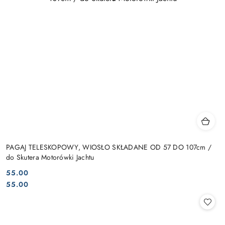
PAGAJ TELESKOPOWY, WIOSŁO SKŁADANE OD 57 DO 107cm /
do Skutera Motorówki Jachtu
55.00
Cena:
Cena:
55.00