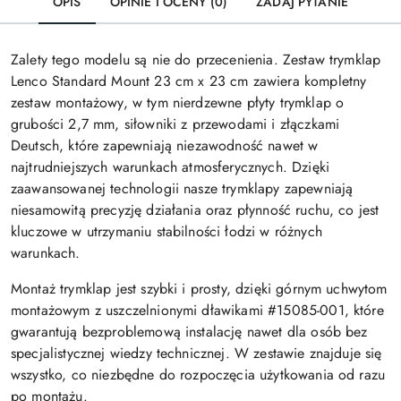
OPIS
OPINIE I OCENY (0)
ZADAJ PYTANIE
Zalety tego modelu są nie do przecenienia. Zestaw trymklap
Lenco Standard Mount 23 cm x 23 cm zawiera kompletny
zestaw montażowy, w tym nierdzewne płyty trymklap o
grubości 2,7 mm, siłowniki z przewodami i złączkami
Deutsch, które zapewniają niezawodność nawet w
najtrudniejszych warunkach atmosferycznych. Dzięki
zaawansowanej technologii nasze trymklapy zapewniają
niesamowitą precyzję działania oraz płynność ruchu, co jest
kluczowe w utrzymaniu stabilności łodzi w różnych
warunkach.
Montaż trymklap jest szybki i prosty, dzięki górnym uchwytom
montażowym z uszczelnionymi dławikami #15085-001, które
gwarantują bezproblemową instalację nawet dla osób bez
specjalistycznej wiedzy technicznej. W zestawie znajduje się
wszystko, co niezbędne do rozpoczęcia użytkowania od razu
po montażu.