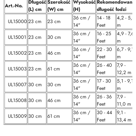
Długość
Szerokość
Wysokość
Rekomendowana
Art.-No.
(L) cm
(W) cm
(H)
długość łodzi
36 cm /
14 - 18
4,2 - 5,5
UL15000
23 cm
23 cm
14"
Feet
m
36 cm /
16 - 25
4,9 - 7,6
UL15001
23 cm
30 cm
14"
Feet
m
36 cm /
22 - 30
6,7 - 9,1
UL15002
23 cm
46 cm
14"
Feet
m
36 cm /
26 - 40
7,9 -
UL15003
23 cm
61 cm
14"
Feet
12,2 m
36 cm /
17 - 30
5,1 - 9,1
UL15007
30 cm
30 cm
14"
Feet
m
36 cm /
26 - 36
7,9 -
UL15008
30 cm
46 cm
14"
Feet
11,0 m
36 cm /
30 - 44
9,1 -
UL15009
30 cm
61 cm
14"
Feet
13,4 m