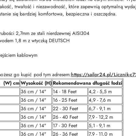
kość, trwałość i niezawodność, które zapewnią optymalną wydajn
anie się bardziej komfortowa, bezpieczna i oszczędna.
rubości 2,7mm ze stali nierdzewnej AISI304
rzewodem 1,8 m z wtyczką DEUTSCH
wejściem kablowym
i możesz go kupić pod tym adresem:
https://sailor24.pl/Licznik-c
ć (W) cm
Wysokość (H)
Rekomendowana długość łodzi
36 cm / 14"
14 - 18 Feet
4,2 - 5,5 m
36 cm / 14"
16 - 25 Feet
4,9 - 7,6 m
36 cm / 14"
22 - 30 Feet
6,7 - 9,1 m
36 cm / 14"
26 - 40 Feet
7,9 - 12,2 m
36 cm / 14"
17 - 30 Feet
5,1 - 9,1 m
36 cm / 14"
26 - 36 Feet
7,9 - 11,0 m