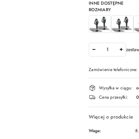
Wariant
INNE DOSTĘPNE
ROZMIARY
Ilość
zesta
Zamówienie telefoniczne:
Dostępność
Wysyłka w ciągu:
o
i
Cena przesyłki:
dostawa
Więcej o produkcie
Waga:
8