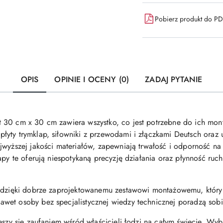
Pobierz produkt do P
OPIS
OPINIE I OCENY (0)
ZADAJ PYTANIE
 30 cm x 30 cm zawiera wszystko, co jest potrzebne do ich mon
łyty trymklap, siłowniki z przewodami i złączkami Deutsch oraz
jwyższej jakości materiałów, zapewniają trwałość i odporność na 
apy te oferują niespotykaną precyzję działania oraz płynność ruch
y dzięki dobrze zaprojektowanemu zestawowi montażowemu, który
et osoby bez specjalistycznej wiedzy technicznej poradzą sobie 
eszy się zaufaniem wśród właścicieli łodzi na całym świecie. Wy