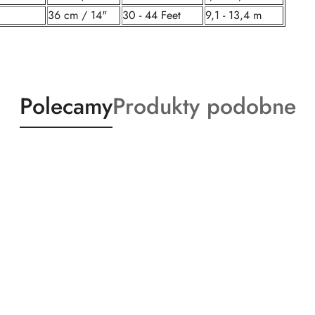
36 cm / 14"
30 - 44 Feet
9,1 - 13,4 m
Produkty
Produkty
Polecamy
Produkty podobne
o
o
statusie:
statusie: