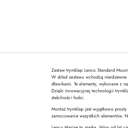
Zestaw trymklap Lenco Standard Mount
W skład zestawu wchodzą nierdzewne p
dławikami. Te elementy, wykonane z na
Dzięki innowacyjnej technologii trymkl
stabilności łodzi.
Montaż trymklap jest wyjątkowo prost
zamocowanie wszystkich elementów. Naw
Lenco Marine to marka, która od lat ci