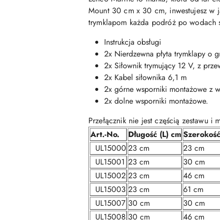
Mount 30 cm x 30 cm, inwestujesz w ja
trymklapom każda podróż po wodach st
Instrukcja obsługi
2x Nierdzewna płyta trymklapy o g
2x Siłownik trymujący 12 V, z p
2x Kabel siłownika 6,1 m
2x górne wsporniki montażowe z 
2x dolne wsporniki montażowe.
Przełącznik nie jest częścią zestawu 
Art.-No.
Długość (L) cm
Szerokoś
UL15000
23 cm
23 cm
UL15001
23 cm
30 cm
UL15002
23 cm
46 cm
UL15003
23 cm
61 cm
UL15007
30 cm
30 cm
UL15008
30 cm
46 cm