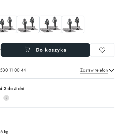
w
Do koszyka
 530 11 00 44
Zostaw telefon
Wyślij
d 2 do 5 dni
0
.6 kg