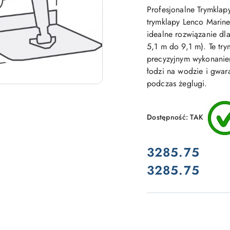
Profesjonalne Trymkla
trymklapy Lenco Marin
idealne rozwiązanie dla
5,1 m do 9,1 m). Te try
precyzyjnym wykonanie
łodzi na wodzie i gwar
podczas żeglugi.
Dostępność:
TAK
cena:
3285.75
3285.75
Cena: