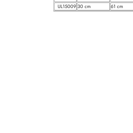
UL15009
30 cm
61 cm
Pomiń karuzelę produktów