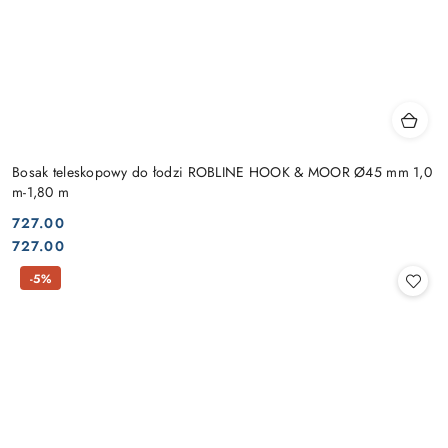
Bosak teleskopowy do łodzi ROBLINE HOOK & MOOR Ø45 mm 1,0
m-1,80 m
727.00
Cena:
Cena:
727.00
-5%