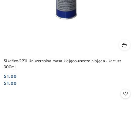
Sikaflex-291i Uniwersalna masa klejąco-uszczelniająca - kartusz
300ml
51.00
Cena:
Cena:
51.00