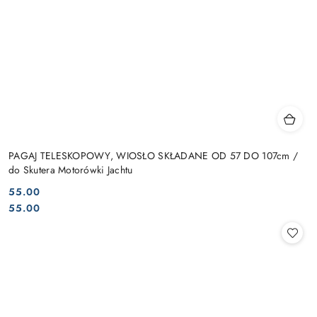
PAGAJ TELESKOPOWY, WIOSŁO SKŁADANE OD 57 DO 107cm /
do Skutera Motorówki Jachtu
55.00
Cena:
Cena:
55.00