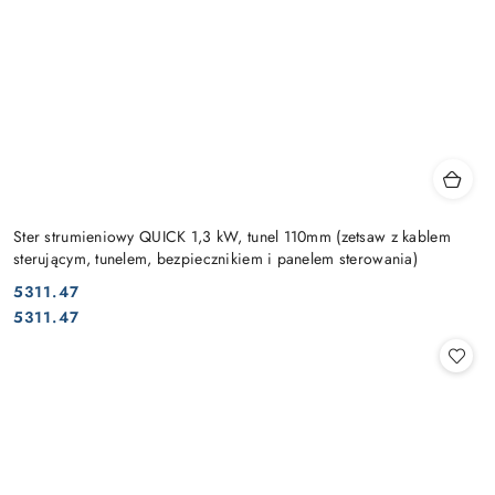
Ster strumieniowy QUICK 1,3 kW, tunel 110mm (zetsaw z kablem
sterującym, tunelem, bezpiecznikiem i panelem sterowania)
5311.47
Cena:
Cena:
5311.47