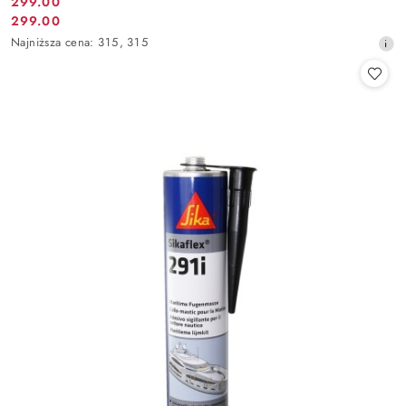
299.00
Cena
299.00
Cena
promocyjna:
Najniższa
Najniższa cena:
315
,
315
promocyjna:
cena
z
30
dni
przed
obniżką