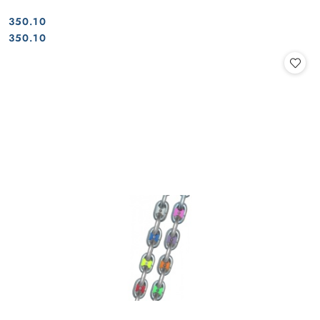
350.10
Cena:
Cena:
350.10