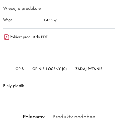
Więcej o produkcie
Waga:
0.455 kg
Pobierz produkt do PDF
OPIS
OPINIE I OCENY (0)
ZADAJ PYTANIE
Biały plastik
Produkty
Produkty
Polecamy
Produkty podobne