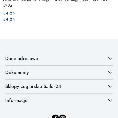
590g
54.24
Cena:
Cena:
54.24
Dane adresowe
Dokumenty
Sklepy żeglarskie Sailor24
Informacje