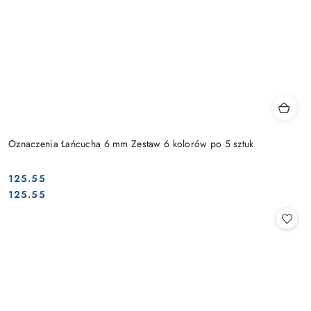
Oznaczenia Łańcucha 6 mm Zestaw 6 kolorów po 5 sztuk
125.55
Cena:
Cena:
125.55