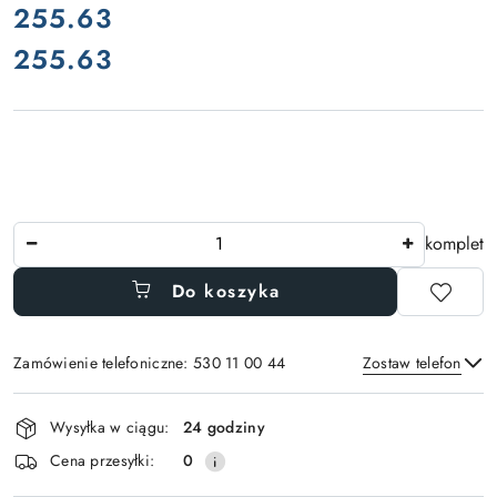
cena:
255.63
255.63
Cena:
Ilość
komplet
Do koszyka
Zamówienie telefoniczne: 530 11 00 44
Zostaw telefon
Dostępność
Wysyłka w ciągu:
24 godziny
i
Wyślij
Cena przesyłki:
0
dostawa