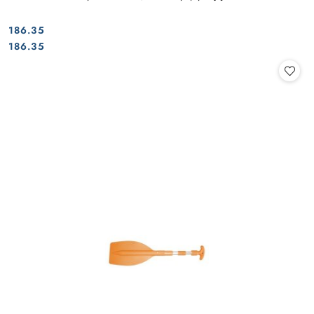
186.35
Cena:
Cena:
186.35