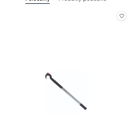
Pomiń karuzelę produktów
o
o
statusie:
statusie: