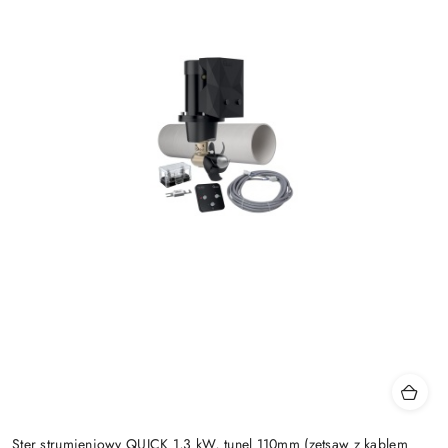
Ster strumieniowy QUICK 1,3 kW, tunel 110mm (zetsaw z kablem