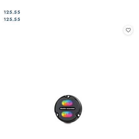
125.55
Cena:
Cena:
125.55