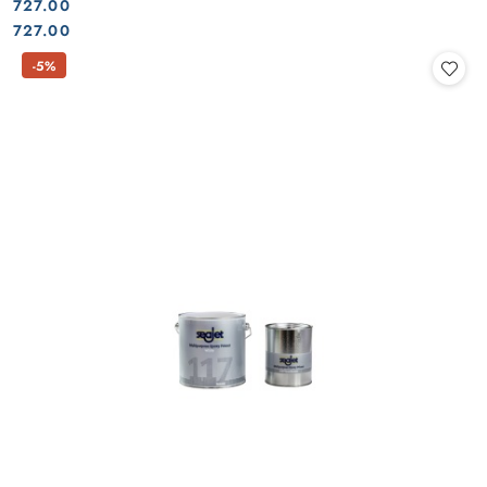
727.00
Cena:
Cena:
727.00
-5%