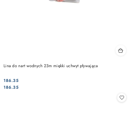
Lina do nart wodnych 23m miękki uchwyt pływająca
186.35
Cena:
Cena:
186.35