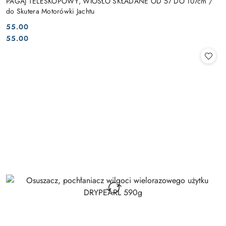
PAGAJ TELESKOPOWY, WIOSŁO SKŁADANE OD 57 DO 107cm /
do Skutera Motorówki Jachtu
55.00
Cena:
Cena:
55.00