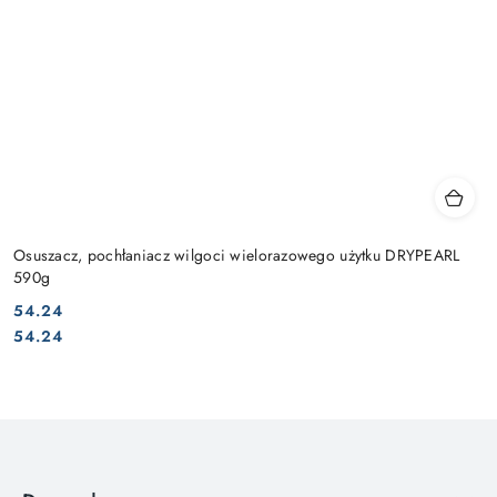
Osuszacz, pochłaniacz wilgoci wielorazowego użytku DRYPEARL
590g
54.24
Cena:
Cena:
54.24