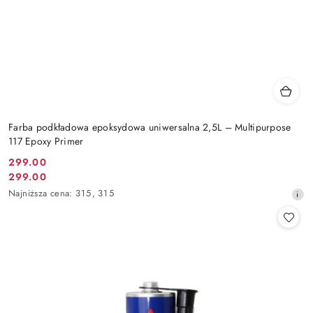
Farba podkładowa epoksydowa uniwersalna 2,5L – Multipurpose
117 Epoxy Primer
299.00
Cena
299.00
Cena
promocyjna:
Najniższa
Najniższa cena:
315
,
315
promocyjna:
cena
z
30
dni
przed
obniżką