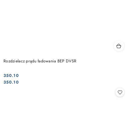
Rozdzielacz prądu ładowania BEP DVSR
350.10
Cena:
Cena:
350.10