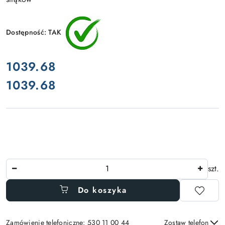
Dostępność:
TAK
cena:
1039.68
1039.68
Cena:
Ilość
szt.
Do koszyka
Zamówienie telefoniczne: 530 11 00 44
Zostaw telefon