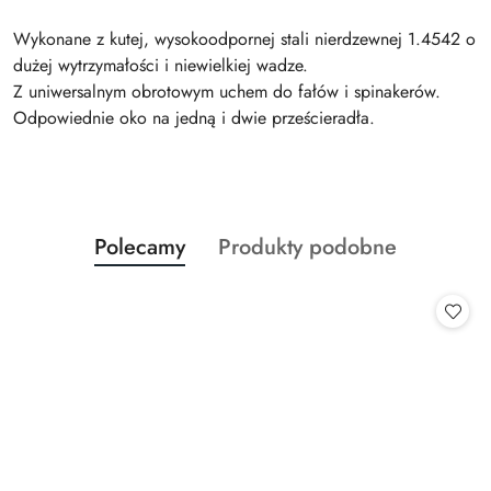
Wykonane z kutej, wysokoodpornej stali nierdzewnej 1.4542 o
dużej wytrzymałości i niewielkiej wadze.
Z uniwersalnym obrotowym uchem do fałów i spinakerów.
Odpowiednie oko na jedną i dwie prześcieradła.
Produkty
Produkty
Polecamy
Produkty podobne
Pomiń karuzelę produktów
o
o
statusie:
statusie: