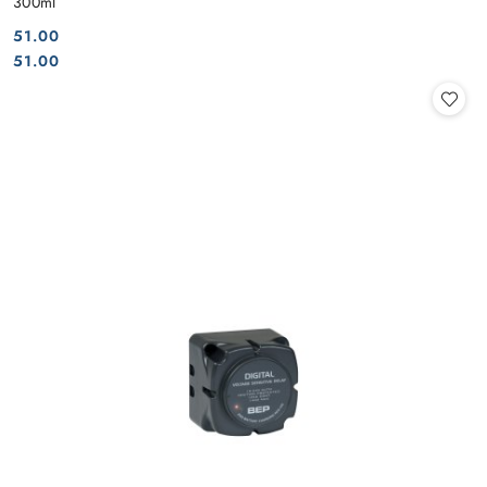
300ml
51.00
Cena:
Cena:
51.00