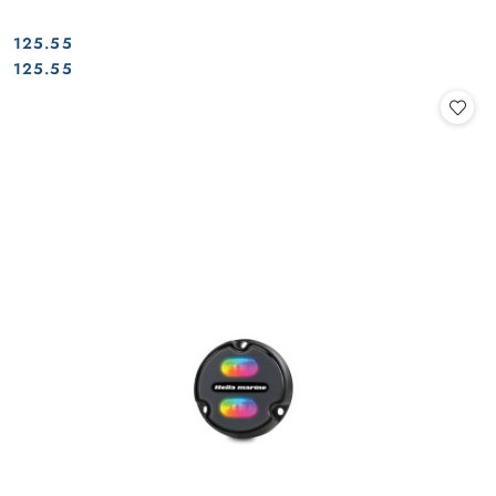
125.55
Cena:
Cena:
125.55