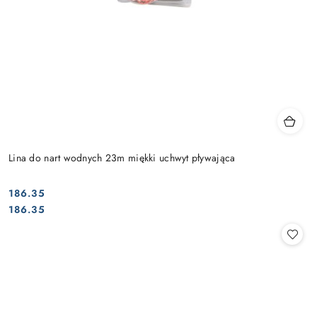
Lina do nart wodnych 23m miękki uchwyt pływająca
186.35
Cena:
Cena:
186.35