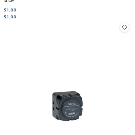
300ml
51.00
Cena:
Cena:
51.00