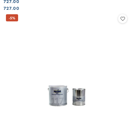
727.00
Cena:
Cena:
727.00
-5%