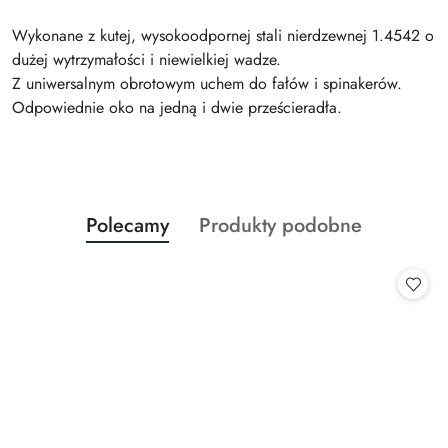
Wykonane z kutej, wysokoodpornej stali nierdzewnej 1.4542 o
dużej wytrzymałości i niewielkiej wadze.
Z uniwersalnym obrotowym uchem do fałów i spinakerów.
Odpowiednie oko na jedną i dwie prześcieradła.
Produkty
Produkty
Polecamy
Produkty podobne
Pomiń karuzelę produktów
o
o
statusie:
statusie: