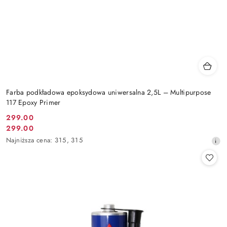
Farba podkładowa epoksydowa uniwersalna 2,5L – Multipurpose
117 Epoxy Primer
299.00
Cena
299.00
Cena
promocyjna:
Najniższa
Najniższa cena:
315
,
315
promocyjna:
cena
z
30
dni
przed
obniżką