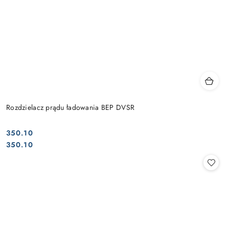
Rozdzielacz prądu ładowania BEP DVSR
350.10
Cena:
Cena:
350.10