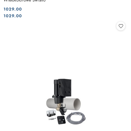
Wielokolorowe Światło
1029.00
Cena:
Cena:
1029.00