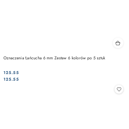
Oznaczenia Łańcucha 6 mm Zestaw 6 kolorów po 5 sztuk
125.55
Cena:
Cena:
125.55