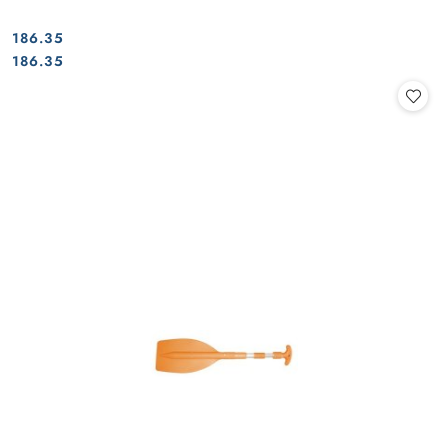
186.35
Cena:
Cena:
186.35