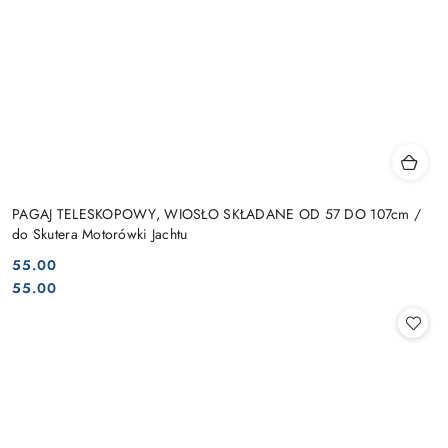
PAGAJ TELESKOPOWY, WIOSŁO SKŁADANE OD 57 DO 107cm /
do Skutera Motorówki Jachtu
55.00
Cena:
Cena:
55.00