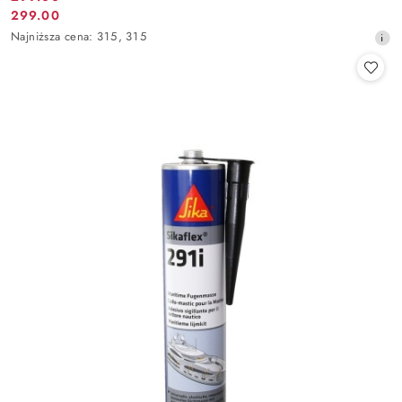
Cena
299.00
Cena
promocyjna:
Najniższa
Najniższa cena:
315
,
315
promocyjna:
cena
z
30
dni
przed
obniżką