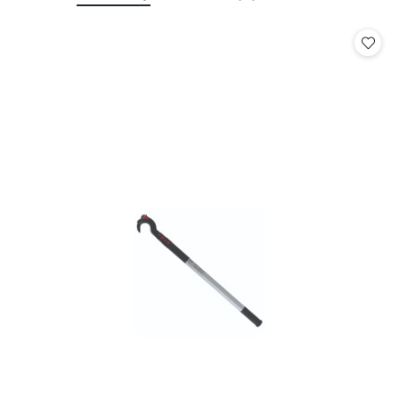
o
o
statusie:
statusie: