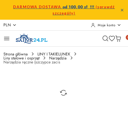
Przejdź do treści głównej
Przejdź do wyszukiwarki
Przejdź do moje konto
Przejdź do menu głównego
Przejdź do opisu produktu
Przejdź do stopki
od 100,00 zł !!!
DARMOWA DOSTAWA
(sprawdź
szczegóły)
PLN
Moje konto
Strona główna
LINY I TAKIELUNEK
Liny stalowe i osprzęt
Narzędzia
Narzędzia ręczne (szczypce zacis