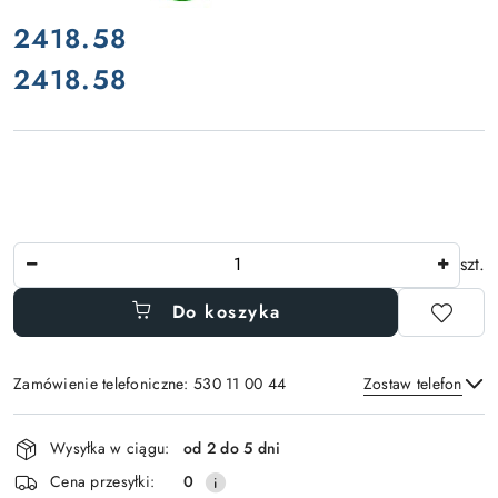
cena:
2418.58
2418.58
Cena:
Ilość
szt.
Do koszyka
Zamówienie telefoniczne: 530 11 00 44
Zostaw telefon
Dostępność
Wysyłka w ciągu:
od 2 do 5 dni
i
Wyślij
Cena przesyłki:
0
dostawa