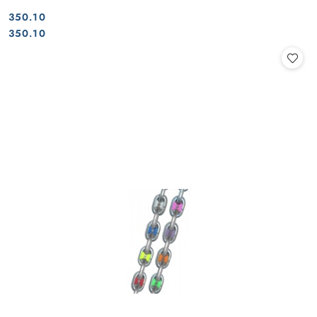
350.10
Cena:
Cena:
350.10