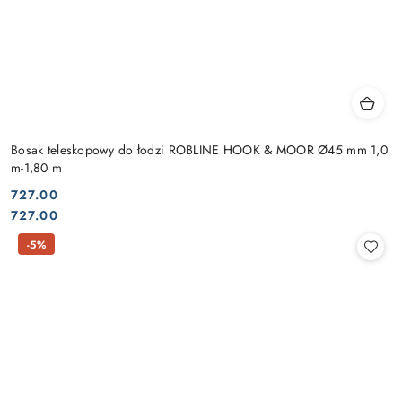
Bosak teleskopowy do łodzi ROBLINE HOOK & MOOR Ø45 mm 1,0
m-1,80 m
727.00
Cena:
Cena:
727.00
-5%