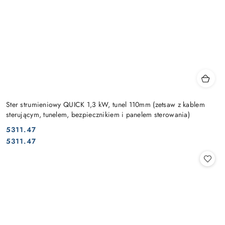
Ster strumieniowy QUICK 1,3 kW, tunel 110mm (zetsaw z kablem
sterującym, tunelem, bezpiecznikiem i panelem sterowania)
5311.47
Cena:
Cena:
5311.47