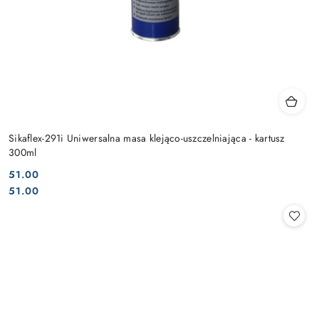
Sikaflex-291i Uniwersalna masa klejąco-uszczelniająca - kartusz
300ml
51.00
Cena:
Cena:
51.00