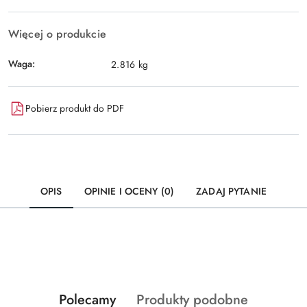
Więcej o produkcie
Waga:
2.816 kg
Pobierz produkt do PDF
OPIS
OPINIE I OCENY (0)
ZADAJ PYTANIE
Produkty
Produkty
Polecamy
Produkty podobne
Pomiń karuzelę produktów