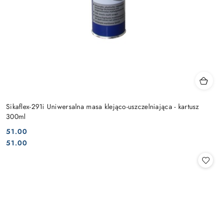
Sikaflex-291i Uniwersalna masa klejąco-uszczelniająca - kartusz
300ml
51.00
Cena:
Cena:
51.00