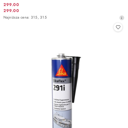
299.00
Cena
299.00
Cena
promocyjna:
Najniższa
Najniższa cena:
315
,
315
promocyjna:
cena
z
30
dni
przed
obniżką