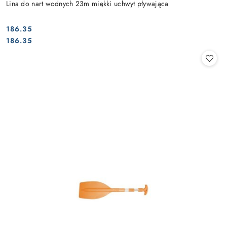
Lina do nart wodnych 23m miękki uchwyt pływająca
186.35
Cena:
Cena:
186.35