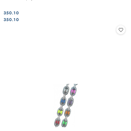
350.10
Cena:
Cena:
350.10