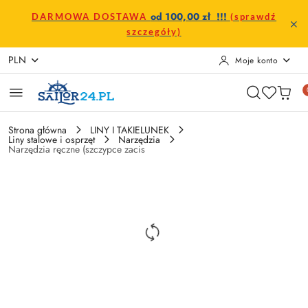
Przejdź do treści głównej
Przejdź do wyszukiwarki
Przejdź do moje konto
Przejdź do menu głównego
Przejdź do opisu produktu
Przejdź do stopki
od 100,00 zł !!!
DARMOWA DOSTAWA
(sprawdź
szczegóły)
PLN
Moje konto
Strona główna
LINY I TAKIELUNEK
Liny stalowe i osprzęt
Narzędzia
Narzędzia ręczne (szczypce zacis