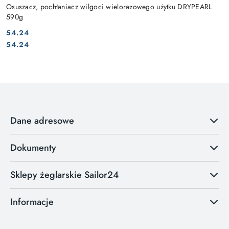
Osuszacz, pochłaniacz wilgoci wielorazowego użytku DRYPEARL
590g
54.24
Cena:
Cena:
54.24
Dane adresowe
Dokumenty
Sklepy żeglarskie Sailor24
Informacje