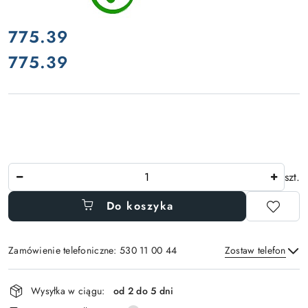
cena:
775.39
775.39
Cena:
Ilość
szt.
Do koszyka
Zamówienie telefoniczne: 530 11 00 44
Zostaw telefon
Dostępność
Wysyłka w ciągu:
od 2 do 5 dni
i