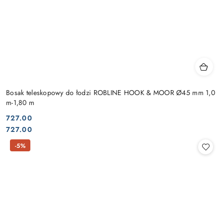
Bosak teleskopowy do łodzi ROBLINE HOOK & MOOR Ø45 mm 1,0
m-1,80 m
727.00
Cena:
Cena:
727.00
-5%