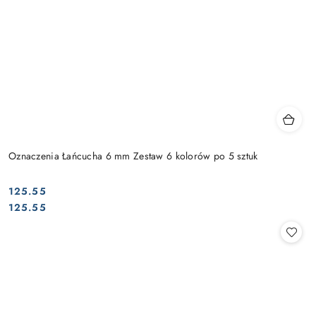
Oznaczenia Łańcucha 6 mm Zestaw 6 kolorów po 5 sztuk
125.55
Cena:
Cena:
125.55