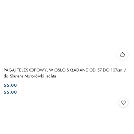
PAGAJ TELESKOPOWY, WIOSŁO SKŁADANE OD 57 DO 107cm /
do Skutera Motorówki Jachtu
55.00
Cena:
Cena:
55.00