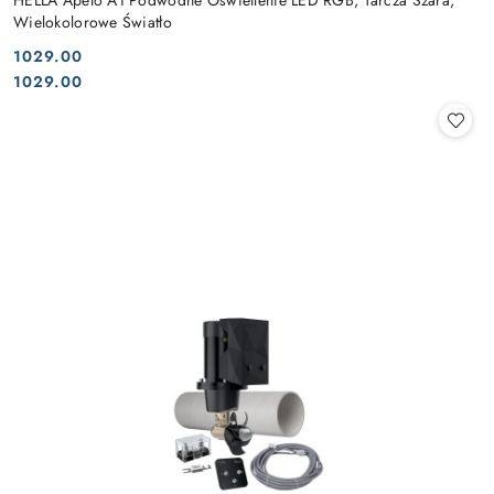
HELLA Apelo A1 Podwodne Oświetlenie LED RGB, Tarcza Szara,
Wielokolorowe Światło
1029.00
Cena:
Cena:
1029.00