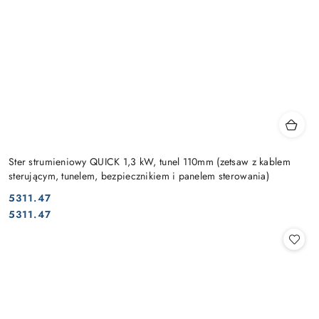
Ster strumieniowy QUICK 1,3 kW, tunel 110mm (zetsaw z kablem
sterującym, tunelem, bezpiecznikiem i panelem sterowania)
5311.47
Cena:
Cena:
5311.47