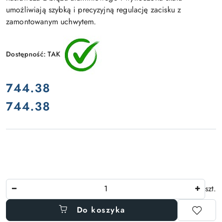
umożliwiają szybką i precyzyjną regulację zacisku z
zamontowanym uchwytem.
Dostępność:
TAK
cena:
744.38
744.38
Cena:
Ilość
szt.
Do koszyka