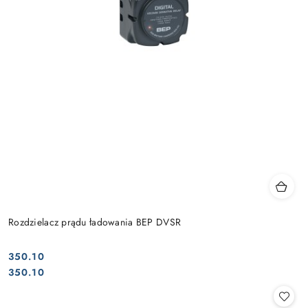
Rozdzielacz prądu ładowania BEP DVSR
350.10
Cena:
Cena:
350.10