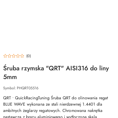
(0)
Śruba rzymska "QRT" AISI316 do liny
5mm
Symbol:
PHQRT05516
QRT • QuickRacingTuning Śruba QRT do olinowania regat
BLUE WAVE wykonana ze stali nierdzewnej 1.4401 dla
ambitnych żeglarzy regatowych. Chromowana nakrętka
nastawcza z brązu aluminiowego i wytłoczona skala