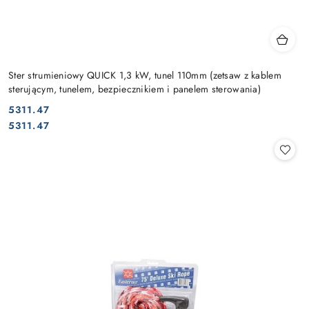
Ster strumieniowy QUICK 1,3 kW, tunel 110mm (zetsaw z kablem
sterującym, tunelem, bezpiecznikiem i panelem sterowania)
5311.47
Cena:
Cena:
5311.47