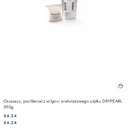
Osuszacz, pochłaniacz wilgoci wielorazowego użytku DRYPEARL
590g
54.24
Cena:
Cena:
54.24