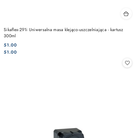
Sikaflex-291i Uniwersalna masa klejąco-uszczelniająca - kartusz
300ml
51.00
Cena:
Cena:
51.00