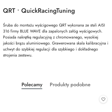
QRT • QuickRacingTuning
Śruba do montażu wyścigowego QRT wykonana ze stali AISI
316 firmy BLUE WAVE dla zapalonych załóg wyścigowych.
Posiada nakrętkę regulacyjną z chromowanego, wysokiej
jakości brązu aluminiowego. Grawerowana skala kalibracyjna i
uchwyt do szybkiej regulacji dla szybkiego i dokładnego
strojenia zestawu.
Produkty
Produkty
Polecamy
Produkty podobne
Pomiń karuzelę produktów
o
o
statusie:
statusie: