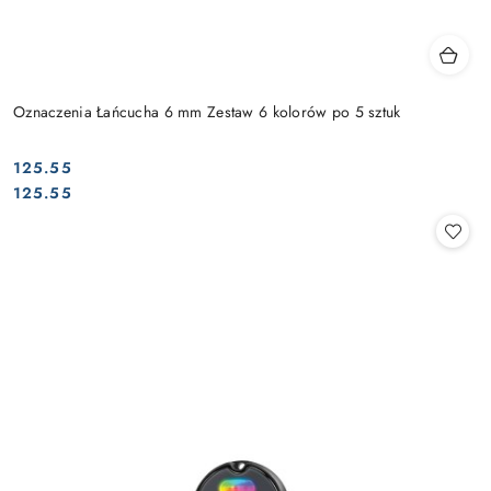
Oznaczenia Łańcucha 6 mm Zestaw 6 kolorów po 5 sztuk
125.55
Cena:
Cena:
125.55