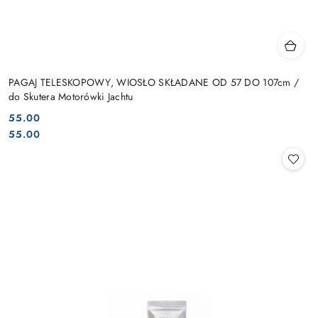
PAGAJ TELESKOPOWY, WIOSŁO SKŁADANE OD 57 DO 107cm /
do Skutera Motorówki Jachtu
55.00
Cena:
Cena:
55.00