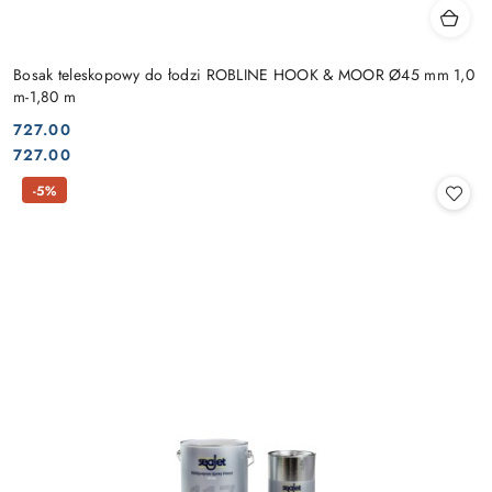
Bosak teleskopowy do łodzi ROBLINE HOOK & MOOR Ø45 mm 1,0
m-1,80 m
727.00
Cena:
Cena:
727.00
-5%