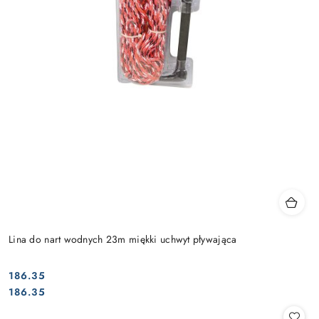
Lina do nart wodnych 23m miękki uchwyt pływająca
186.35
Cena:
Cena:
186.35