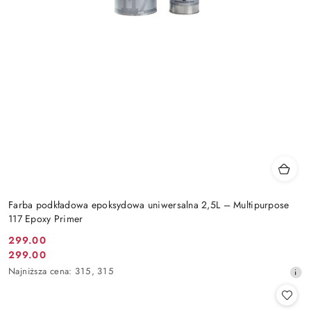
Farba podkładowa epoksydowa uniwersalna 2,5L – Multipurpose
117 Epoxy Primer
299.00
Cena
299.00
Cena
promocyjna:
Najniższa
Najniższa cena:
315
,
315
promocyjna:
cena
z
30