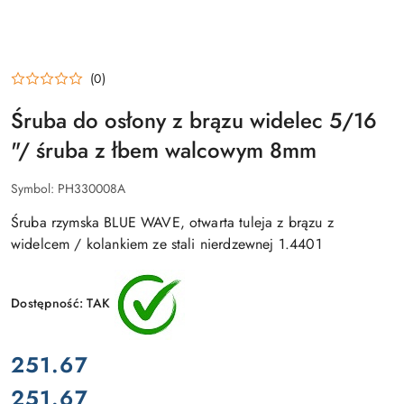
(0)
Śruba do osłony z brązu widelec 5/16
"/ śruba z łbem walcowym 8mm
Symbol:
PH330008A
Śruba rzymska BLUE WAVE, otwarta tuleja z brązu z
widelcem / kolankiem ze stali nierdzewnej 1.4401
Dostępność:
TAK
cena:
251.67
251.67
Cena: