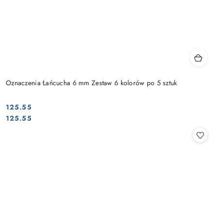
Oznaczenia Łańcucha 6 mm Zestaw 6 kolorów po 5 sztuk
125.55
Cena:
Cena:
125.55