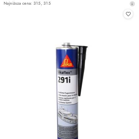
promocyjna:
Najniższa
Najniższa cena:
315
,
315
promocyjna:
cena
z
30
dni
przed
obniżką