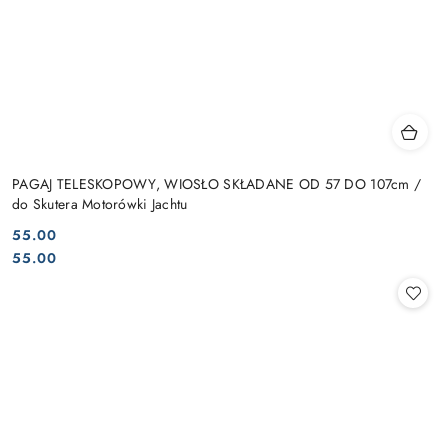
PAGAJ TELESKOPOWY, WIOSŁO SKŁADANE OD 57 DO 107cm /
do Skutera Motorówki Jachtu
55.00
Cena:
Cena:
55.00