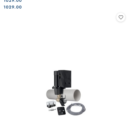
1029.00
Cena:
Cena:
1029.00