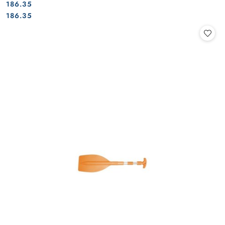
186.35
Cena:
Cena:
186.35