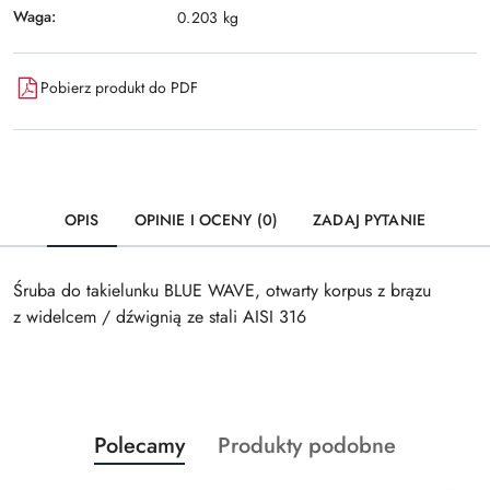
Waga:
0.203 kg
Pobierz produkt do PDF
OPIS
OPINIE I OCENY (0)
ZADAJ PYTANIE
Śruba do takielunku BLUE WAVE, otwarty korpus z brązu
z widelcem / dźwignią ze stali AISI 316
Produkty
Produkty
Polecamy
Produkty podobne
Pomiń karuzelę produktów
o
o