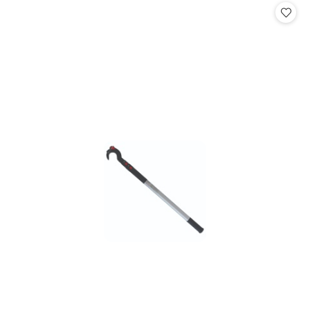
statusie:
statusie: