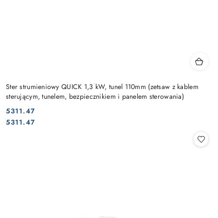
Ster strumieniowy QUICK 1,3 kW, tunel 110mm (zetsaw z kablem
sterującym, tunelem, bezpiecznikiem i panelem sterowania)
5311.47
Cena:
Cena:
5311.47