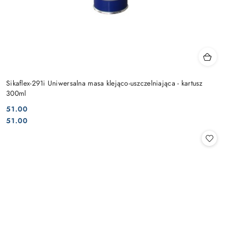
Sikaflex-291i Uniwersalna masa klejąco-uszczelniająca - kartusz
300ml
51.00
Cena:
Cena:
51.00