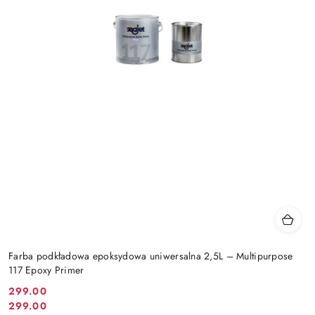
Farba podkładowa epoksydowa uniwersalna 2,5L – Multipurpose
117 Epoxy Primer
299.00
Cena
299.00
Cena