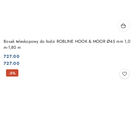
Bosak teleskopowy do łodzi ROBLINE HOOK & MOOR Ø45 mm 1,0
m-1,80 m
727.00
Cena:
Cena:
727.00
-5%