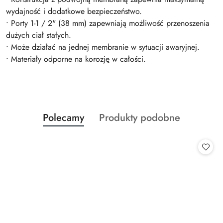
wydajność i dodatkowe bezpieczeństwo.
• Porty 1-1 / 2" (38 mm) zapewniają możliwość przenoszenia
dużych ciał stałych.
• Może działać na jednej membranie w sytuacji awaryjnej.
• Materiały odporne na korozję w całości.
Produkty
Produkty
Polecamy
Produkty podobne
Pomiń karuzelę produktów
o
o
statusie:
statusie: