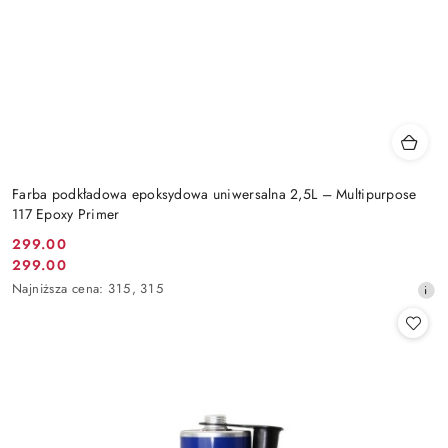
Farba podkładowa epoksydowa uniwersalna 2,5L – Multipurpose
117 Epoxy Primer
299.00
Cena
299.00
Cena
promocyjna:
Najniższa
Najniższa cena:
315
,
315
promocyjna:
cena
z
30
dni
przed
obniżką