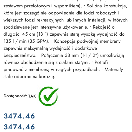
zestawem przelotowym i wspornikiem). • Solidna konstrukcja,
która jest szczególnie odpowiednia dla łodzi roboczych i
większych łodzi rekreacyjnych lub innych instalacji, w których
spodziewane jest intensywne użytkowanie. • Rękojeść o
długości 45 cm (18 ") zapewnia stałą wysoką wydajność do
135 l / min (35 GPM). • Koncepcja podwójnej membrany
zapewnia maksymalną wydajność i dodatkowe
bezpieczeństwo. • Połączenia 38 mm (1-1 / 2") umożliwiają
również obchodzenie się z ciałami stałymi. • Potrafi
pracować z membraną w nagłych przypadkach. • Materiały
stale odporne na korozję.
Dostępność:
TAK
cena:
3474.46
3474.46
Cena: