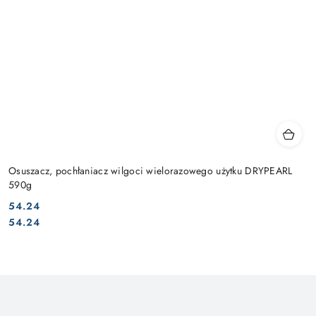
Osuszacz, pochłaniacz wilgoci wielorazowego użytku DRYPEARL
590g
54.24
Cena:
Cena:
54.24