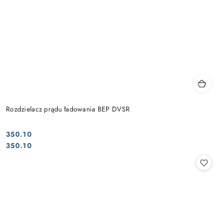
Rozdzielacz prądu ładowania BEP DVSR
350.10
Cena:
Cena:
350.10