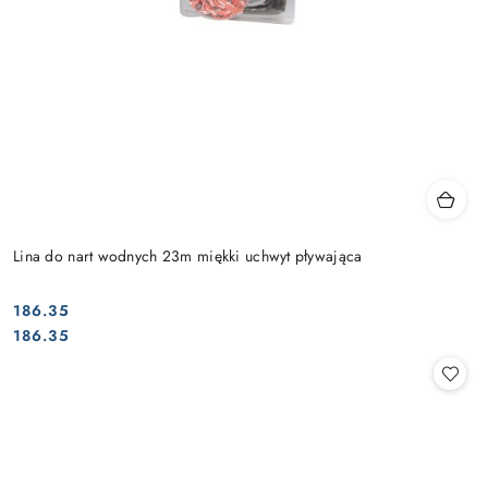
Lina do nart wodnych 23m miękki uchwyt pływająca
186.35
Cena:
Cena:
186.35