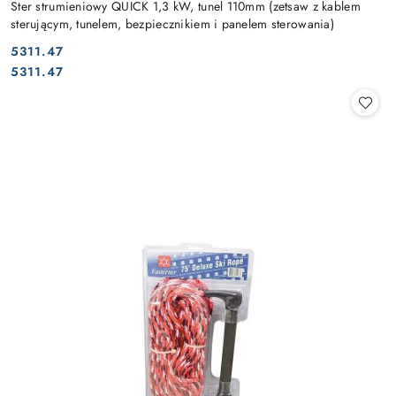
Ster strumieniowy QUICK 1,3 kW, tunel 110mm (zetsaw z kablem
sterującym, tunelem, bezpiecznikiem i panelem sterowania)
5311.47
Cena:
Cena:
5311.47