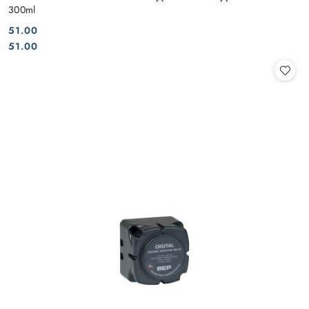
300ml
51.00
Cena:
Cena:
51.00