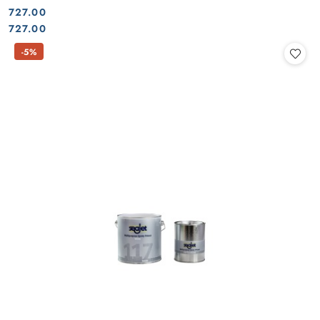
727.00
Cena:
Cena:
727.00
-5%