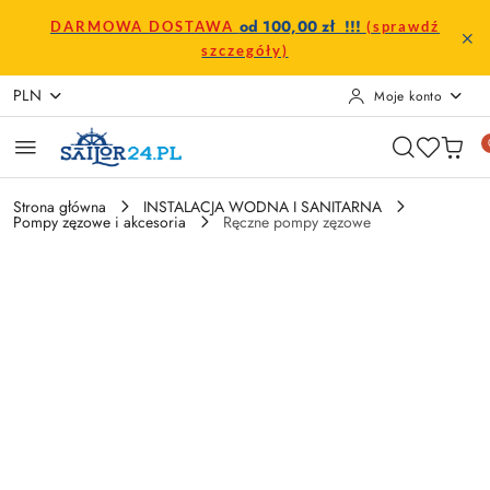
Przejdź do treści głównej
Przejdź do wyszukiwarki
Przejdź do moje konto
Przejdź do menu głównego
Przejdź do opisu produktu
Przejdź do stopki
od 100,00 zł !!!
DARMOWA DOSTAWA
(sprawdź
szczegóły)
PLN
Moje konto
Strona główna
INSTALACJA WODNA I SANITARNA
Pompy zęzowe i akcesoria
Ręczne pompy zęzowe