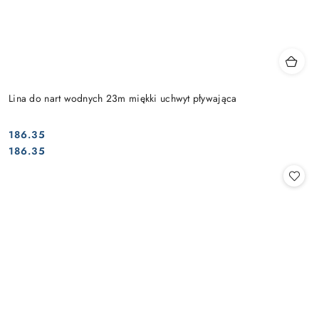
Lina do nart wodnych 23m miękki uchwyt pływająca
186.35
Cena:
Cena:
186.35