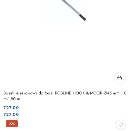
Bosak teleskopowy do łodzi ROBLINE HOOK & MOOR Ø45 mm 1,0
m-1,80 m
727.00
Cena:
Cena:
727.00
-5%