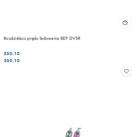
Rozdzielacz prądu ładowania BEP DVSR
350.10
Cena:
Cena:
350.10