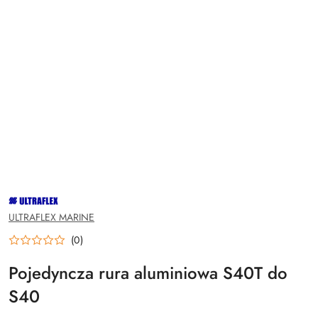
NAZWA
PRODUCENTA:
ULTRAFLEX
ULTRAFLEX MARINE
(0)
Pojedyncza rura aluminiowa S40T do
S40