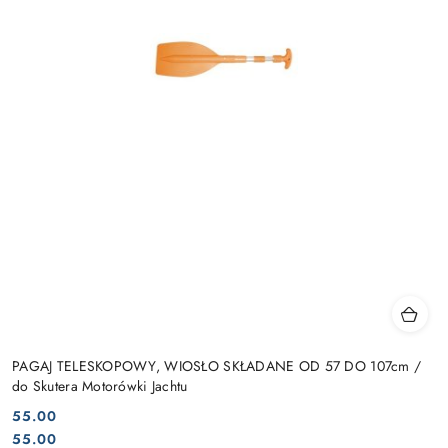
PAGAJ TELESKOPOWY, WIOSŁO SKŁADANE OD 57 DO 107cm /
do Skutera Motorówki Jachtu
55.00
Cena:
Cena:
55.00