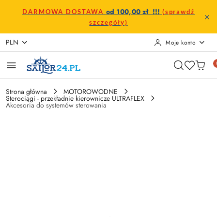
Przejdź do treści głównej
Przejdź do wyszukiwarki
Przejdź do moje konto
Przejdź do menu głównego
Przejdź do opisu produktu
Przejdź do stopki
od 100,00 zł !!!
DARMOWA DOSTAWA
(sprawdź
szczegóły)
PLN
Moje konto
Strona główna
MOTOROWODNE
Sterociągi - przekładnie kierownicze ULTRAFLEX
Akcesoria do systemów sterowania