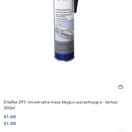
Sikaflex-291i Uniwersalna masa klejąco-uszczelniająca - kartusz
300ml
51.00
Cena:
Cena:
51.00