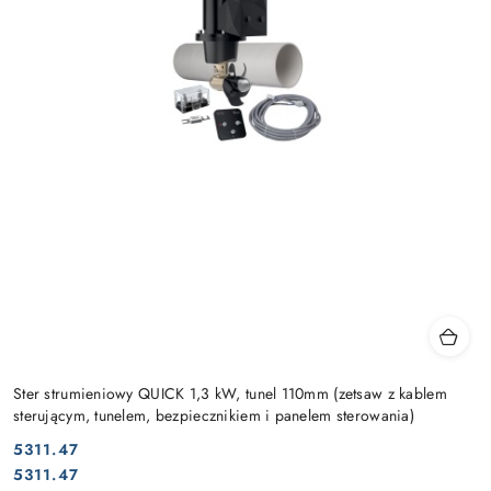
Ster strumieniowy QUICK 1,3 kW, tunel 110mm (zetsaw z kablem
sterującym, tunelem, bezpiecznikiem i panelem sterowania)
5311.47
Cena:
Cena:
5311.47