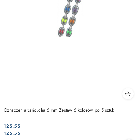
Oznaczenia Łańcucha 6 mm Zestaw 6 kolorów po 5 sztuk
125.55
Cena:
Cena:
125.55