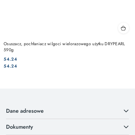
Osuszacz, pochłaniacz wilgoci wielorazowego użytku DRYPEARL
590g
54.24
Cena:
Cena:
54.24
Dane adresowe
Dokumenty