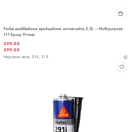
Farba podkładowa epoksydowa uniwersalna 2,5L – Multipurpose
117 Epoxy Primer
299.00
Cena
299.00
Cena
promocyjna:
Najniższa
Najniższa cena:
315
,
315
promocyjna:
cena
z
30
dni
przed
obniżką