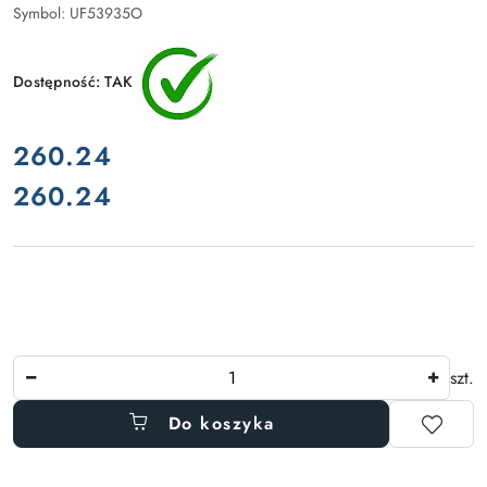
Symbol:
UF53935O
Dostępność:
TAK
cena:
260.24
260.24
Cena:
Ilość
szt.
Do koszyka