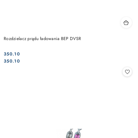
Rozdzielacz prądu ładowania BEP DVSR
350.10
Cena:
Cena:
350.10