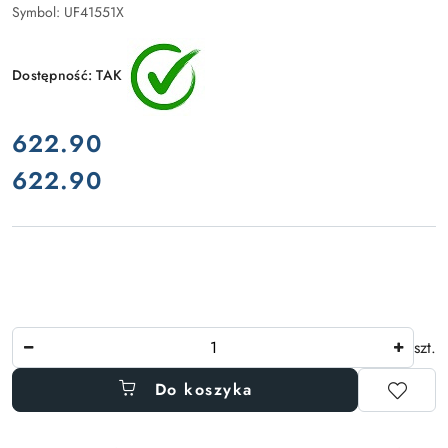
Symbol:
UF41551X
Dostępność:
TAK
cena:
622.90
622.90
Cena:
Ilość
szt.
Do koszyka