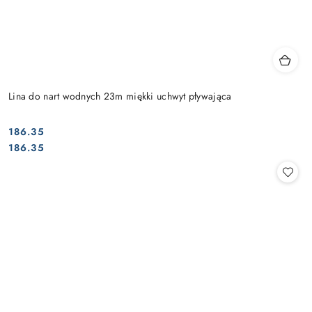
Lina do nart wodnych 23m miękki uchwyt pływająca
186.35
Cena:
Cena:
186.35