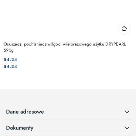
Osuszacz, pochłaniacz wilgoci wielorazowego użytku DRYPEARL
590g
54.24
Cena:
Cena:
54.24
Dane adresowe
Dokumenty