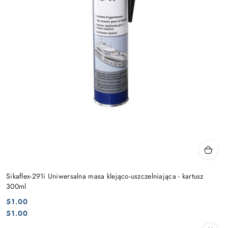
Sikaflex-291i Uniwersalna masa klejąco-uszczelniająca - kartusz
300ml
51.00
Cena:
Cena:
51.00