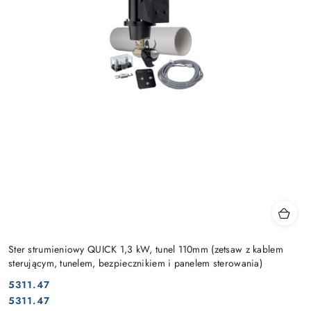
Ster strumieniowy QUICK 1,3 kW, tunel 110mm (zetsaw z kablem
sterującym, tunelem, bezpiecznikiem i panelem sterowania)
5311.47
Cena:
Cena:
5311.47