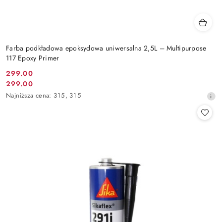
Farba podkładowa epoksydowa uniwersalna 2,5L – Multipurpose
117 Epoxy Primer
299.00
Cena
299.00
Cena
promocyjna:
Najniższa
Najniższa cena:
315
,
315
promocyjna:
cena
z
30
dni
przed
obniżką