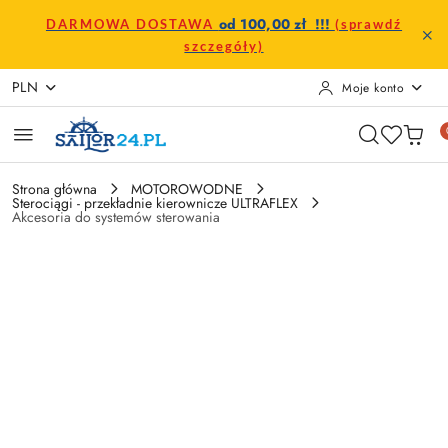
Przejdź do treści głównej
Przejdź do wyszukiwarki
Przejdź do moje konto
Przejdź do menu głównego
Przejdź do opisu produktu
Przejdź do stopki
od 100,00 zł !!!
DARMOWA DOSTAWA
(sprawdź
szczegóły)
PLN
Moje konto
Strona główna
MOTOROWODNE
Sterociągi - przekładnie kierownicze ULTRAFLEX
Akcesoria do systemów sterowania