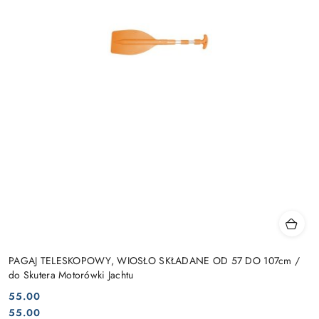
PAGAJ TELESKOPOWY, WIOSŁO SKŁADANE OD 57 DO 107cm /
do Skutera Motorówki Jachtu
55.00
Cena:
Cena:
55.00