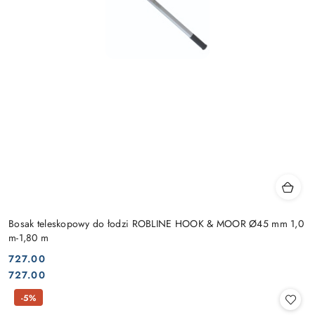
Bosak teleskopowy do łodzi ROBLINE HOOK & MOOR Ø45 mm 1,0
m-1,80 m
727.00
Cena:
Cena:
727.00
-5%