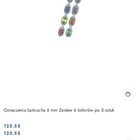
Oznaczenia Łańcucha 6 mm Zestaw 6 kolorów po 5 sztuk
125.55
Cena:
Cena:
125.55