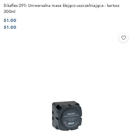
Sikaflex-291i Uniwersalna masa klejąco-uszczelniająca - kartusz
300ml
51.00
Cena:
Cena:
51.00