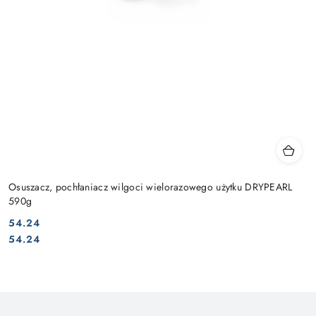
Osuszacz, pochłaniacz wilgoci wielorazowego użytku DRYPEARL
590g
54.24
Cena:
Cena:
54.24