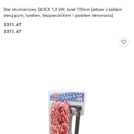
Ster strumieniowy QUICK 1,3 kW, tunel 110mm (zetsaw z kablem
sterującym, tunelem, bezpiecznikiem i panelem sterowania)
5311.47
Cena:
Cena:
5311.47