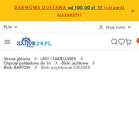
Przejdź do treści głównej
Przejdź do wyszukiwarki
Przejdź do moje konto
Przejdź do menu głównego
Przejdź do opisu produktu
Przejdź do stopki
od 100,00 zł !!!
DARMOWA DOSTAWA
(sprawdź
szczegóły)
PLN
Moje konto
Strona główna
LINY I TAKIELUNEK
Osprzęt pokładowy do lin
Bloki jachtowe
Bloki BARTON
Bloki pojedyncze CRUISER