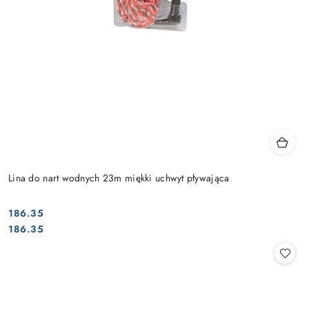
Lina do nart wodnych 23m miękki uchwyt pływająca
186.35
Cena:
Cena:
186.35