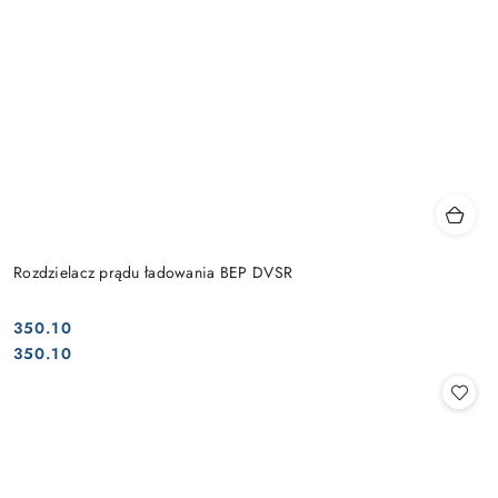
Rozdzielacz prądu ładowania BEP DVSR
350.10
Cena:
Cena:
350.10