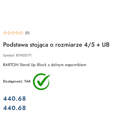
(0)
Podstawa stojąca o rozmiarze 4/5 + UB
Symbol:
BTN05171
BARTON Stand Up Block z dolnym wspornikiem
Dostępność:
TAK
cena:
440.68
440.68
Cena: