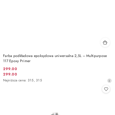
Farba podkładowa epoksydowa uniwersalna 2,5L – Multipurpose
117 Epoxy Primer
299.00
Cena
299.00
Cena
promocyjna:
Najniższa
Najniższa cena:
315
,
315
promocyjna:
cena
z
30
dni
przed
obniżką