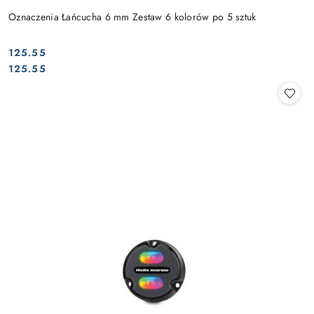
Oznaczenia Łańcucha 6 mm Zestaw 6 kolorów po 5 sztuk
125.55
Cena:
Cena:
125.55