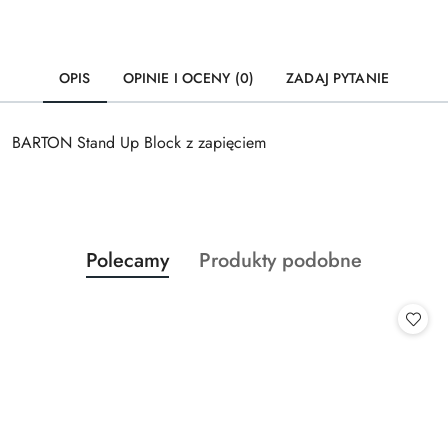
OPIS
OPINIE I OCENY (0)
ZADAJ PYTANIE
BARTON Stand Up Block z zapięciem
Produkty
Produkty
Polecamy
Produkty podobne
Pomiń karuzelę produktów
o
o
statusie:
statusie: