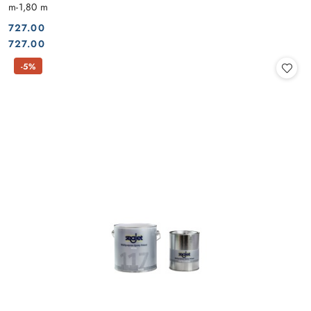
m-1,80 m
727.00
Cena:
Cena:
727.00
-5%