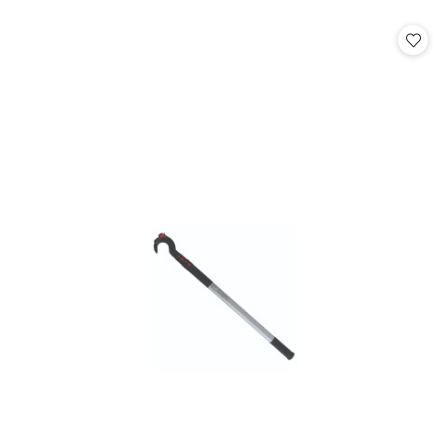
o
o
statusie:
statusie: