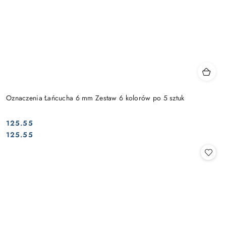
Oznaczenia Łańcucha 6 mm Zestaw 6 kolorów po 5 sztuk
125.55
Cena:
Cena:
125.55