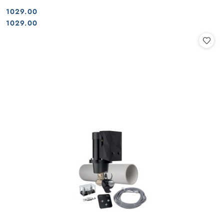
1029.00
Cena:
Cena:
1029.00