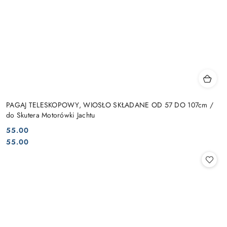
PAGAJ TELESKOPOWY, WIOSŁO SKŁADANE OD 57 DO 107cm /
do Skutera Motorówki Jachtu
55.00
Cena:
Cena:
55.00