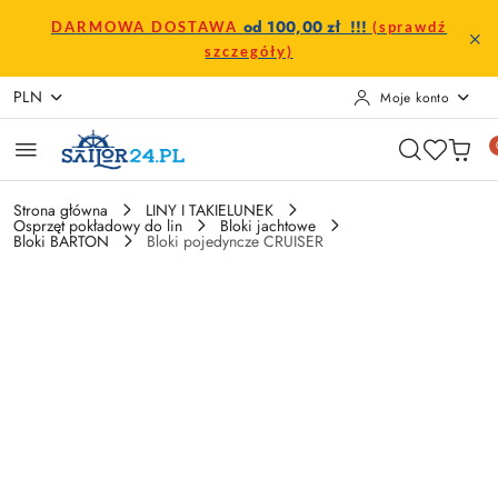
Przejdź do treści głównej
Przejdź do wyszukiwarki
Przejdź do moje konto
Przejdź do menu głównego
Przejdź do opisu produktu
Przejdź do stopki
od 100,00 zł !!!
DARMOWA DOSTAWA
(sprawdź
szczegóły)
PLN
Moje konto
Strona główna
LINY I TAKIELUNEK
Osprzęt pokładowy do lin
Bloki jachtowe
Bloki BARTON
Bloki pojedyncze CRUISER