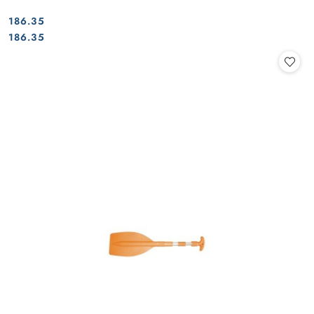
186.35
Cena:
Cena:
186.35