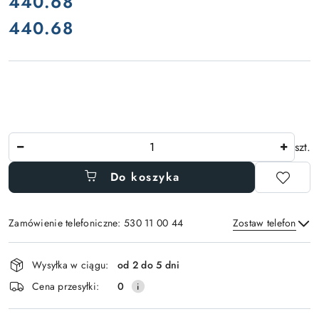
cena:
440.68
440.68
Cena:
Ilość
szt.
Do koszyka
Zamówienie telefoniczne: 530 11 00 44
Zostaw telefon
Dostępność
Wysyłka w ciągu:
od 2 do 5 dni
i
Wyślij
Cena przesyłki:
0
dostawa