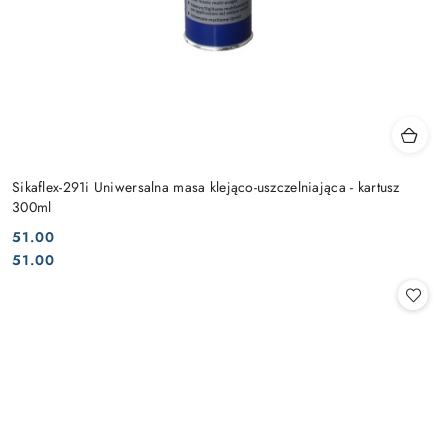
Sikaflex-291i Uniwersalna masa klejąco-uszczelniająca - kartusz
300ml
51.00
Cena:
Cena:
51.00