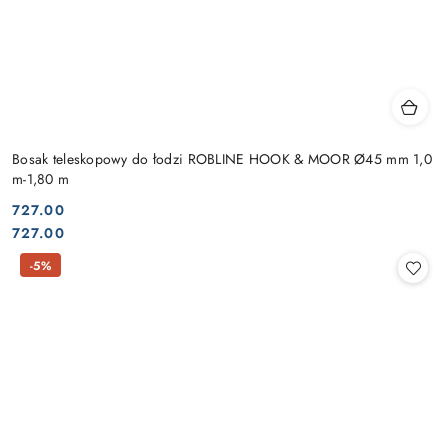
Bosak teleskopowy do łodzi ROBLINE HOOK & MOOR Ø45 mm 1,0
m-1,80 m
727.00
Cena:
Cena:
727.00
-5%