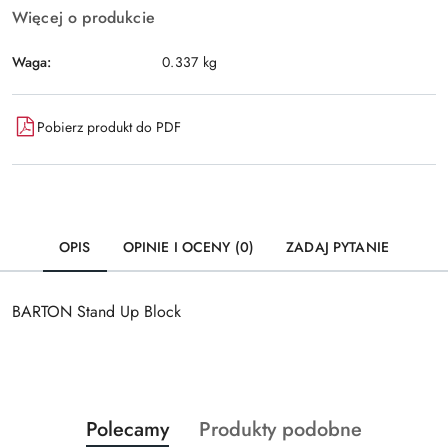
Więcej o produkcie
Waga:
0.337 kg
Pobierz produkt do PDF
OPIS
OPINIE I OCENY (0)
ZADAJ PYTANIE
BARTON Stand Up Block
Produkty
Produkty
Polecamy
Produkty podobne
Pomiń karuzelę produktów