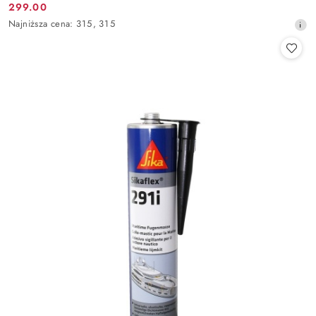
299.00
Cena
promocyjna:
Najniższa
Najniższa cena:
315
,
315
promocyjna:
cena
z
30
dni
przed
obniżką