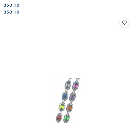
350.10
Cena:
Cena:
350.10