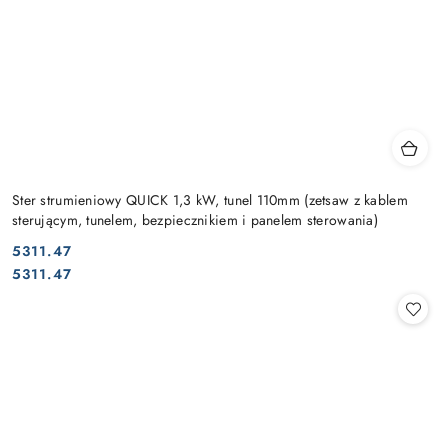
Ster strumieniowy QUICK 1,3 kW, tunel 110mm (zetsaw z kablem
sterującym, tunelem, bezpiecznikiem i panelem sterowania)
5311.47
Cena:
Cena:
5311.47