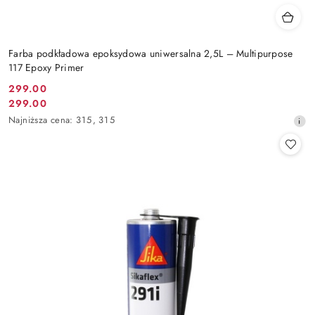
Farba podkładowa epoksydowa uniwersalna 2,5L – Multipurpose
117 Epoxy Primer
299.00
Cena
299.00
Cena
promocyjna:
Najniższa
Najniższa cena:
315
,
315
promocyjna:
cena
z
30
dni
przed
obniżką