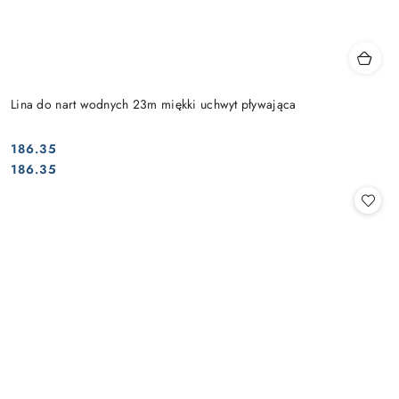
Lina do nart wodnych 23m miękki uchwyt pływająca
186.35
Cena:
Cena:
186.35