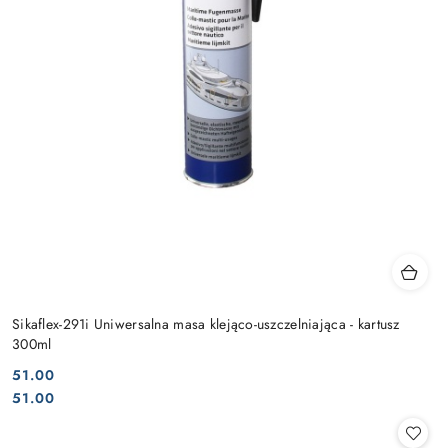
Sikaflex-291i Uniwersalna masa klejąco-uszczelniająca - kartusz
300ml
51.00
Cena:
Cena:
51.00