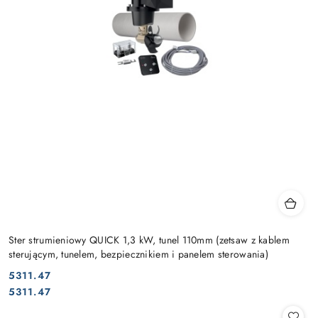
Ster strumieniowy QUICK 1,3 kW, tunel 110mm (zetsaw z kablem
sterującym, tunelem, bezpiecznikiem i panelem sterowania)
5311.47
Cena:
Cena:
5311.47