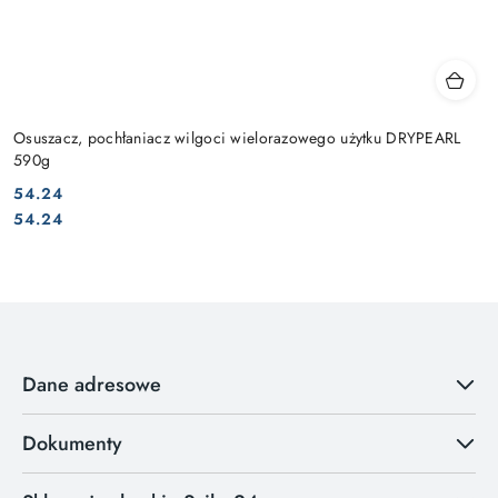
Osuszacz, pochłaniacz wilgoci wielorazowego użytku DRYPEARL
590g
54.24
Cena:
Cena:
54.24
Dane adresowe
Dokumenty