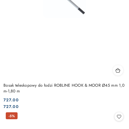
Bosak teleskopowy do łodzi ROBLINE HOOK & MOOR Ø45 mm 1,0
m-1,80 m
727.00
Cena:
Cena:
727.00
-5%