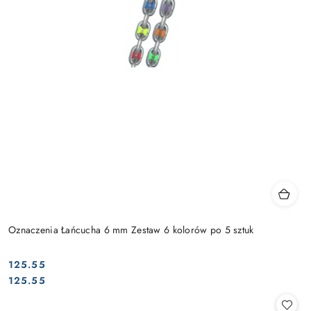
Oznaczenia Łańcucha 6 mm Zestaw 6 kolorów po 5 sztuk
125.55
Cena:
Cena:
125.55