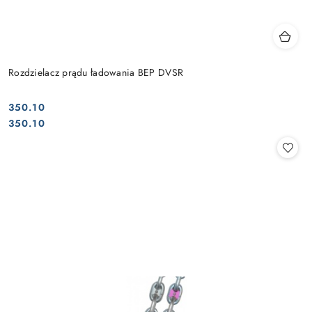
Rozdzielacz prądu ładowania BEP DVSR
350.10
Cena:
Cena:
350.10