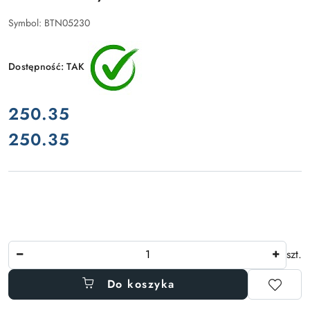
Symbol:
BTN05230
Dostępność:
TAK
cena:
250.35
250.35
Cena:
Ilość
szt.
Do koszyka