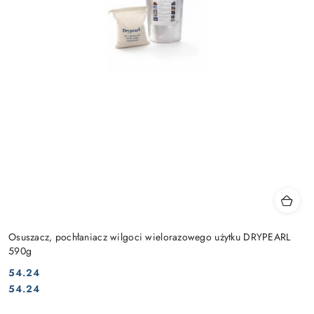
Osuszacz, pochłaniacz wilgoci wielorazowego użytku DRYPEARL
590g
54.24
Cena:
Cena:
54.24