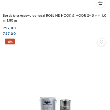
Bosak teleskopowy do łodzi ROBLINE HOOK & MOOR Ø45 mm 1,0
m-1,80 m
727.00
Cena:
Cena:
727.00
-5%