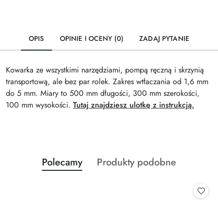
OPIS
OPINIE I OCENY (0)
ZADAJ PYTANIE
Kowarka ze wszystkimi narzędziami, pompą ręczną i skrzynią
transportową, ale bez par rolek. Zakres wtłaczania od 1,6 mm
do 5 mm. Miary to 500 mm długości, 300 mm szerokości,
100 mm wysokości.
Tutaj znajdziesz ulotkę z instrukcją.
Produkty
Produkty
Polecamy
Produkty podobne
Pomiń karuzelę produktów
o
o
statusie:
statusie: