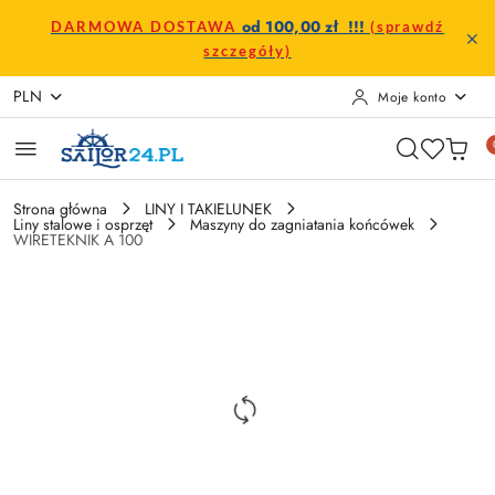
Przejdź do treści głównej
Przejdź do wyszukiwarki
Przejdź do moje konto
Przejdź do menu głównego
Przejdź do opisu produktu
Przejdź do stopki
od 100,00 zł !!!
DARMOWA DOSTAWA
(sprawdź
szczegóły)
PLN
Moje konto
Strona główna
LINY I TAKIELUNEK
Liny stalowe i osprzęt
Maszyny do zagniatania końcówek
WIRETEKNIK A 100