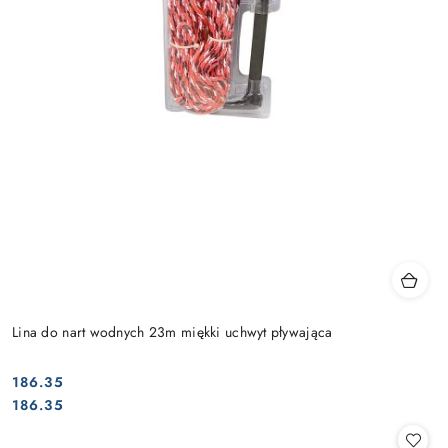
Lina do nart wodnych 23m miękki uchwyt pływająca
186.35
Cena:
Cena:
186.35