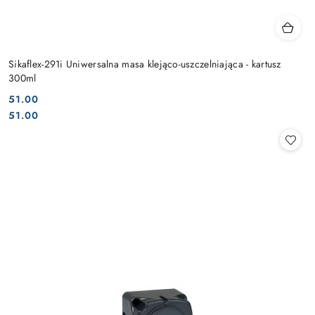
Sikaflex-291i Uniwersalna masa klejąco-uszczelniająca - kartusz
300ml
51.00
Cena:
Cena:
51.00