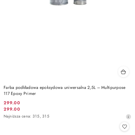
Farba podkładowa epoksydowa uniwersalna 2,5L – Multipurpose
117 Epoxy Primer
299.00
Cena
299.00
Cena
promocyjna:
Najniższa
Najniższa cena:
315
,
315
promocyjna:
cena
z
30