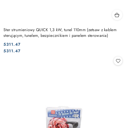
Ster strumieniowy QUICK 1,3 kW, tunel 110mm (zetsaw z kablem
sterującym, tunelem, bezpiecznikiem i panelem sterowania)
5311.47
Cena:
Cena:
5311.47