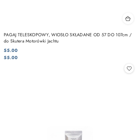
PAGAJ TELESKOPOWY, WIOSŁO SKŁADANE OD 57 DO 107cm /
do Skutera Motorówki Jachtu
55.00
Cena:
Cena:
55.00