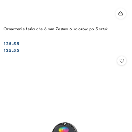
Oznaczenia Łańcucha 6 mm Zestaw 6 kolorów po 5 sztuk
125.55
Cena:
Cena:
125.55