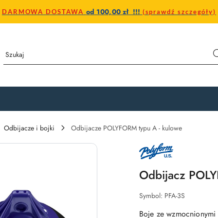
od 100,00 zł !!!
DARMOWA DOSTAWA
(sprawdź szczegóły)
Odbijacze i bojki
Odbijacze POLYFORM typu A - kulowe
LOGO
PRODUCENTA
POLYFORM
U.S.
Odbijacz POL
–
AMERYKAŃSKI
PRODUCENT
BOJEK
Symbol:
PFA-3S
I
ODBIJACZY
Boje ze wzmocnionymi n
MORSKICH