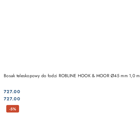
Bosak teleskopowy do łodzi ROBLINE HOOK & MOOR Ø45 mm 1,0 m
727.00
Cena:
Cena:
727.00
-5%