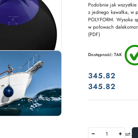
Podobnie jak wszystkie
z jednego kawałka, w 
POLYFORM. Wysoka spręż
w połowach dalekomorski
(PDF)
Dostępność:
TAK
cena:
345.82
345.82
Cena:
Ilość
szt.