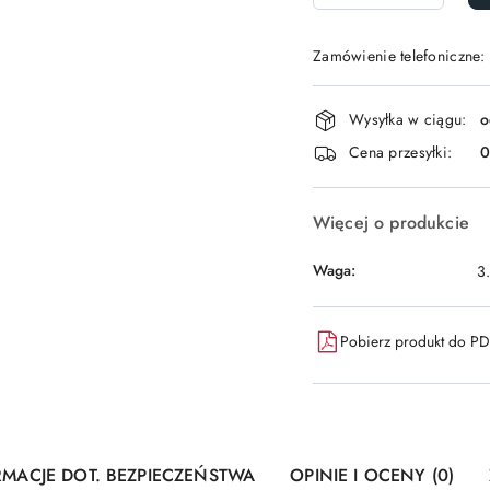
Zamówienie telefoniczne:
Dostępność
Wysyłka w ciągu:
o
i
Cena przesyłki:
dostawa
Więcej o produkcie
Waga:
3
Pobierz produkt do P
RMACJE DOT. BEZPIECZEŃSTWA
OPINIE I OCENY (0)