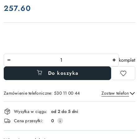
257.60
Cena:
Ilość
komplet
Do koszyka
Zamówienie telefoniczne: 530 11 00 44
Zostaw telefon
Dostępność
Wysyłka w ciągu:
od 2 do 5 dni
i
Wyślij
Cena przesyłki:
0
dostawa