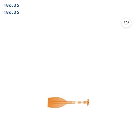
186.35
Cena:
Cena:
186.35