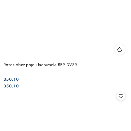
Rozdzielacz prądu ładowania BEP DVSR
350.10
Cena:
Cena:
350.10