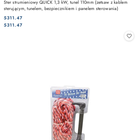
Ster strumieniowy QUICK 1,3 kW, tunel 110mm (zetsaw z kablem
sterującym, tunelem, bezpiecznikiem i panelem sterowania)
5311.47
Cena:
Cena:
5311.47