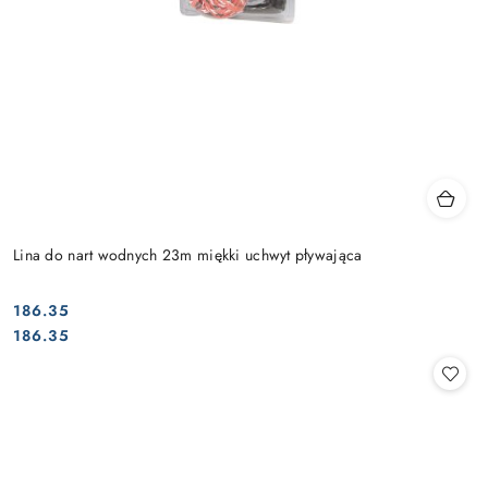
Lina do nart wodnych 23m miękki uchwyt pływająca
186.35
Cena:
Cena:
186.35