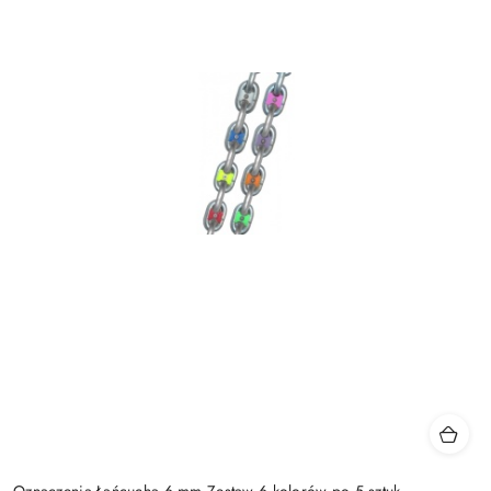
Oznaczenia Łańcucha 6 mm Zestaw 6 kolorów po 5 sztuk