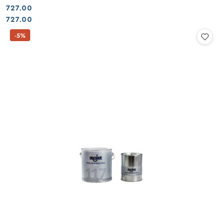
727.00
Cena:
Cena:
727.00
-5%