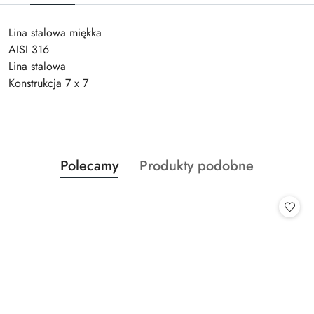
Lina stalowa miękka
AISI 316
Lina stalowa
Konstrukcja 7 x 7
Produkty
Produkty
Polecamy
Produkty podobne
Pomiń karuzelę produktów
o
o
statusie:
statusie: