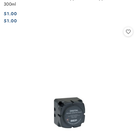
300ml
51.00
Cena:
Cena:
51.00