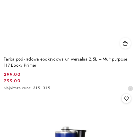
Farba podkładowa epoksydowa uniwersalna 2,5L – Multipurpose
117 Epoxy Primer
299.00
Cena
299.00
Cena
promocyjna:
Najniższa
Najniższa cena:
315
,
315
promocyjna:
cena
z
30
dni
przed
obniżką