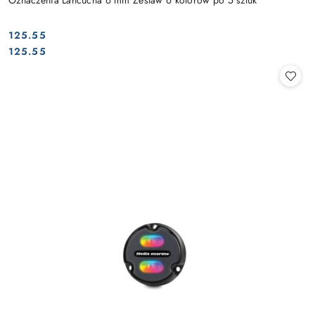
125.55
Cena:
Cena:
125.55