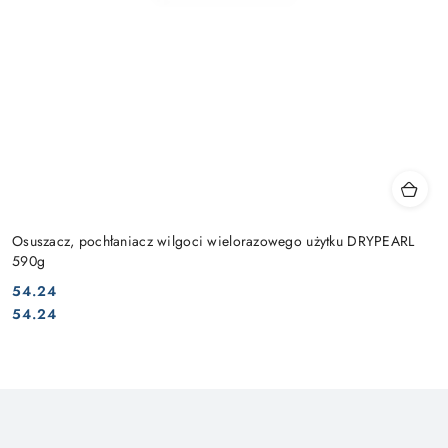
Osuszacz, pochłaniacz wilgoci wielorazowego użytku DRYPEARL
590g
54.24
Cena:
Cena:
54.24