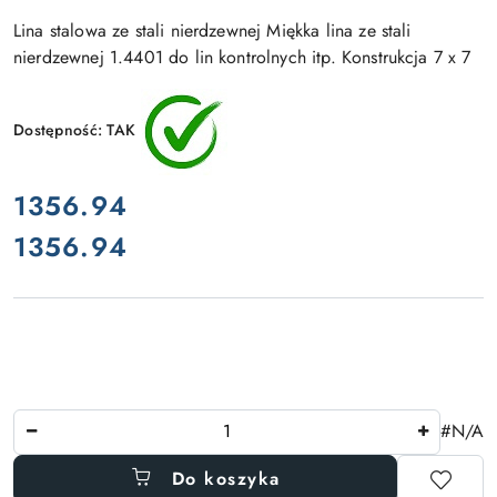
Lina stalowa ze stali nierdzewnej Miękka lina ze stali
nierdzewnej 1.4401 do lin kontrolnych itp. Konstrukcja 7 x 7
Dostępność:
TAK
cena:
1356.94
1356.94
Cena:
Ilość
#N/A
Do koszyka