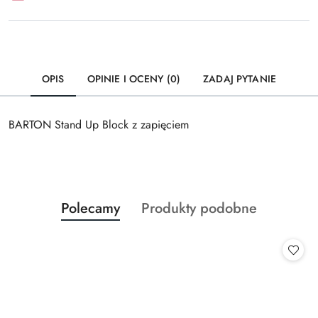
OPIS
OPINIE I OCENY (0)
ZADAJ PYTANIE
BARTON Stand Up Block z zapięciem
Produkty
Produkty
Polecamy
Produkty podobne
Pomiń karuzelę produktów
o
o
statusie:
statusie: