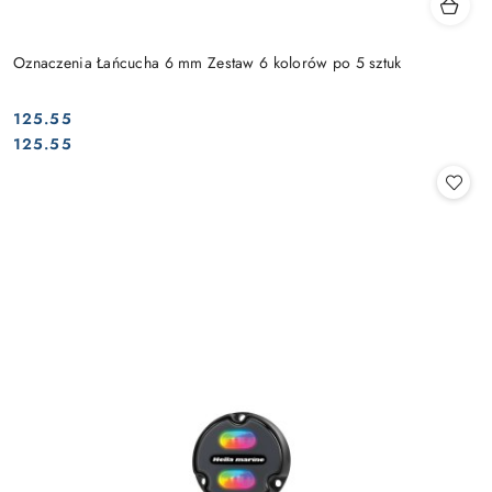
Oznaczenia Łańcucha 6 mm Zestaw 6 kolorów po 5 sztuk
125.55
Cena:
Cena:
125.55