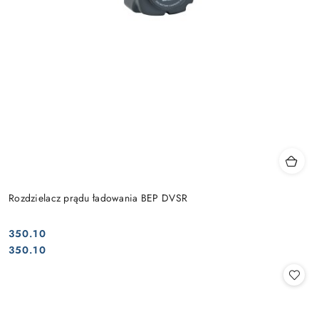
Rozdzielacz prądu ładowania BEP DVSR
350.10
Cena:
Cena:
350.10