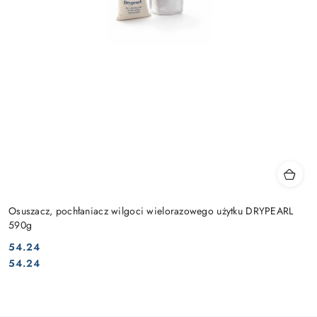
Osuszacz, pochłaniacz wilgoci wielorazowego użytku DRYPEARL
590g
54.24
Cena:
Cena:
54.24