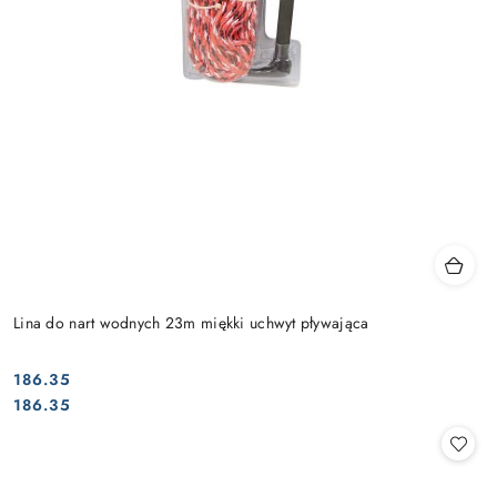
Lina do nart wodnych 23m miękki uchwyt pływająca
186.35
Cena:
Cena:
186.35