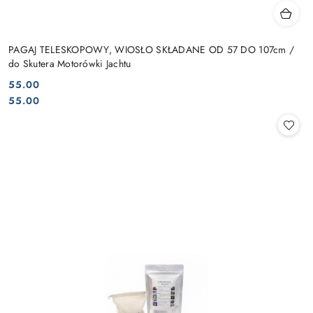
PAGAJ TELESKOPOWY, WIOSŁO SKŁADANE OD 57 DO 107cm /
do Skutera Motorówki Jachtu
55.00
Cena:
Cena:
55.00