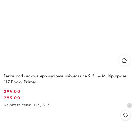
Farba podkładowa epoksydowa uniwersalna 2,5L – Multipurpose
117 Epoxy Primer
299.00
Cena
299.00
Cena
promocyjna:
Najniższa
Najniższa cena:
315
,
315
promocyjna:
cena
z
30
dni
przed