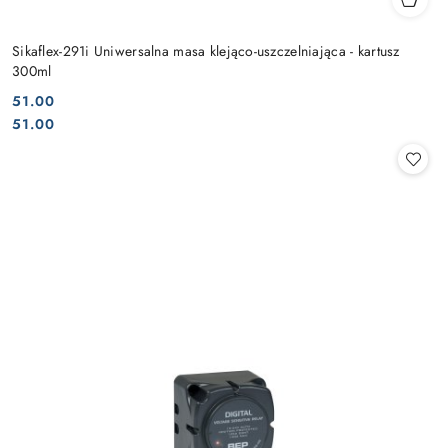
Sikaflex-291i Uniwersalna masa klejąco-uszczelniająca - kartusz
300ml
51.00
Cena:
Cena:
51.00