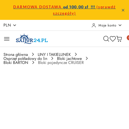
Przejdź do treści głównej
Przejdź do wyszukiwarki
Przejdź do moje konto
Przejdź do menu głównego
Przejdź do opisu produktu
Przejdź do stopki
od 100,00 zł !!!
DARMOWA DOSTAWA
(sprawdź
szczegóły)
PLN
Moje konto
Strona główna
LINY I TAKIELUNEK
Osprzęt pokładowy do lin
Bloki jachtowe
Bloki BARTON
Bloki pojedyncze CRUISER