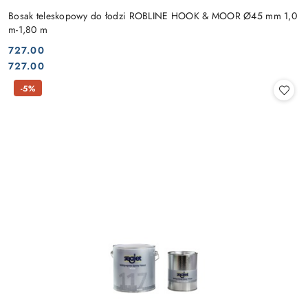
Bosak teleskopowy do łodzi ROBLINE HOOK & MOOR Ø45 mm 1,0
m-1,80 m
727.00
Cena:
Cena:
727.00
-5%