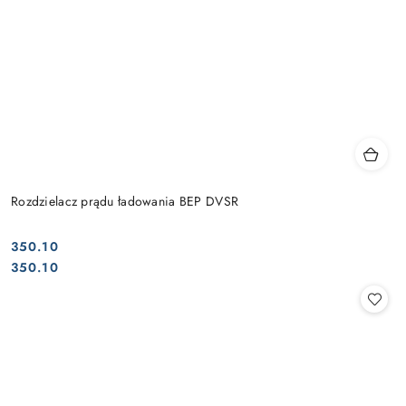
Rozdzielacz prądu ładowania BEP DVSR
350.10
Cena:
Cena:
350.10