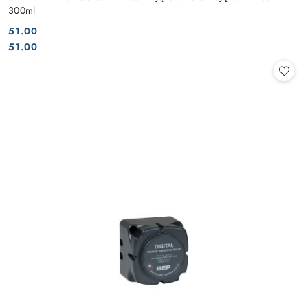
300ml
51.00
Cena:
Cena:
51.00