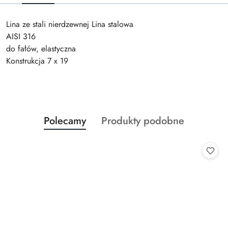
Lina ze stali nierdzewnej Lina stalowa
AISI 316
do fałów, elastyczna
Konstrukcja 7 x 19
Produkty
Produkty
Polecamy
Produkty podobne
Pomiń karuzelę produktów
o
o
statusie:
statusie: