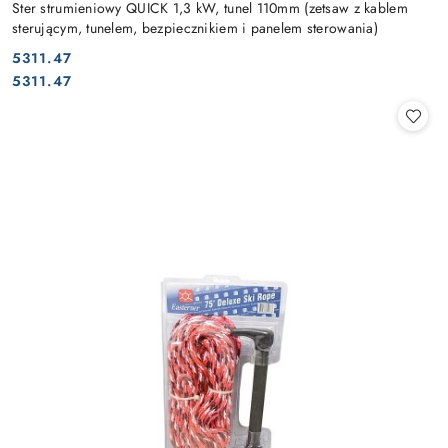
Ster strumieniowy QUICK 1,3 kW, tunel 110mm (zetsaw z kablem
sterującym, tunelem, bezpiecznikiem i panelem sterowania)
5311.47
Cena:
Cena:
5311.47