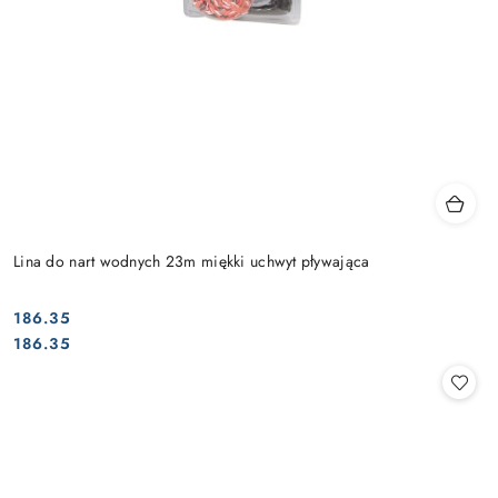
Lina do nart wodnych 23m miękki uchwyt pływająca
186.35
Cena:
Cena:
186.35