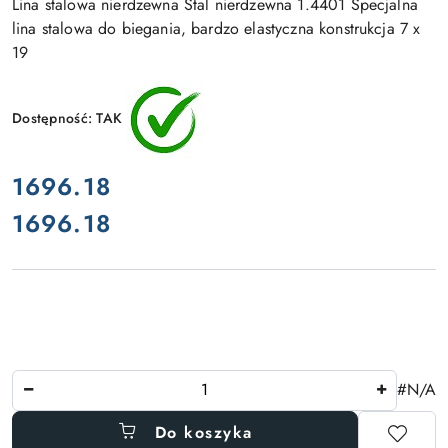
Lina stalowa nierdzewna Stal nierdzewna 1.4401 Specjalna
lina stalowa do biegania, bardzo elastyczna konstrukcja 7 x
19
Dostępność:
TAK
cena:
1696.18
1696.18
Cena:
Ilość
#N/A
Do koszyka