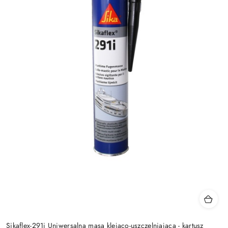
Sikaflex-291i Uniwersalna masa klejąco-uszczelniająca - kartusz