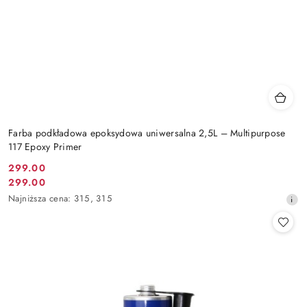
Farba podkładowa epoksydowa uniwersalna 2,5L – Multipurpose
117 Epoxy Primer
299.00
Cena
299.00
Cena
promocyjna:
Najniższa
Najniższa cena:
315
,
315
promocyjna:
cena
z
30
dni
przed
obniżką