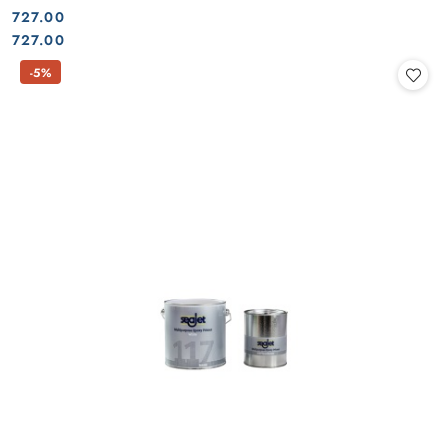
727.00
Cena:
Cena:
727.00
-5%