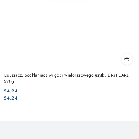
Osuszacz, pochłaniacz wilgoci wielorazowego użytku DRYPEARL
590g
54.24
Cena:
Cena:
54.24