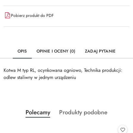
Pobierz produkt do PDF
OPIS
OPINIE I OCENY (0)
ZADAJ PYTANIE
Kotwa M typ RL, ocynkowana ogniowo, Technika produkcji:
odlew staliwny w jednym urządzeniu
Produkty
Produkty
Polecamy
Produkty podobne
Pomiń karuzelę produktów
o
o
statusie:
statusie: