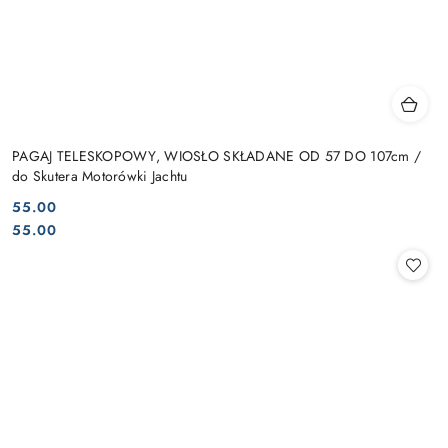
PAGAJ TELESKOPOWY, WIOSŁO SKŁADANE OD 57 DO 107cm /
do Skutera Motorówki Jachtu
55.00
Cena:
Cena:
55.00