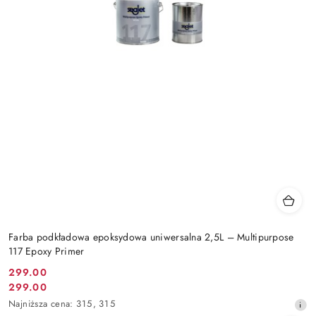
Farba podkładowa epoksydowa uniwersalna 2,5L – Multipurpose
117 Epoxy Primer
299.00
Cena
299.00
Cena
promocyjna:
Najniższa
Najniższa cena:
315
,
315
promocyjna:
cena