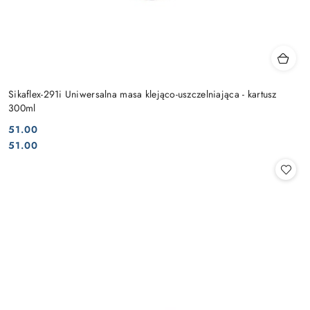
Sikaflex-291i Uniwersalna masa klejąco-uszczelniająca - kartusz
300ml
51.00
Cena:
Cena:
51.00