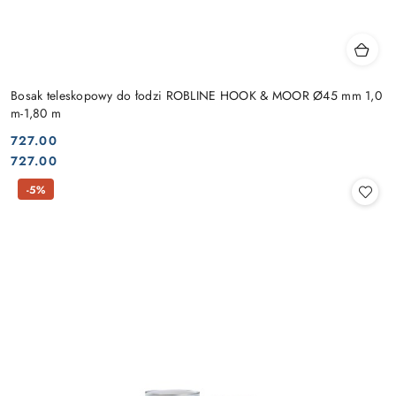
Bosak teleskopowy do łodzi ROBLINE HOOK & MOOR Ø45 mm 1,0
m-1,80 m
727.00
Cena:
Cena:
727.00
-5%