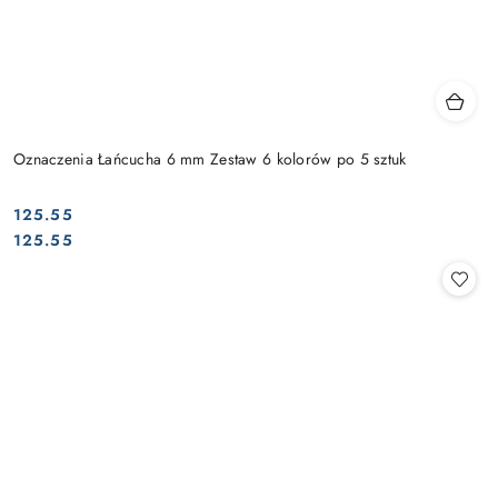
Oznaczenia Łańcucha 6 mm Zestaw 6 kolorów po 5 sztuk
125.55
Cena:
Cena:
125.55