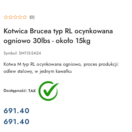
(0)
Kotwica Brucea typ RL ocynkowana
ogniowo 30lbs - około 15kg
Symbol:
SM115-SA24
Kotwa M typ RL ocynkowana ogniowo, proces produkcji:
odlew stalowy, w jednym kawałku
Dostępność:
TAK
cena:
691.40
691.40
Cena: