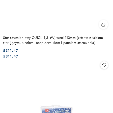
Ster strumieniowy QUICK 1,3 kW, tunel 110mm (zetsaw z kablem
sterującym, tunelem, bezpiecznikiem i panelem sterowania)
5311.47
Cena:
Cena:
5311.47