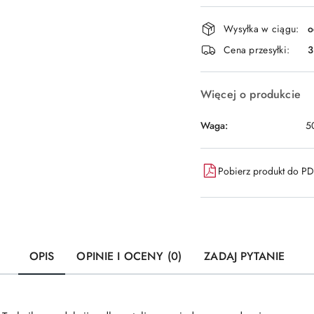
Dostępność
Wysyłka w ciągu:
o
i
Cena przesyłki:
dostawa
Więcej o produkcie
Waga:
5
Pobierz produkt do P
OPIS
OPINIE I OCENY (0)
ZADAJ PYTANIE