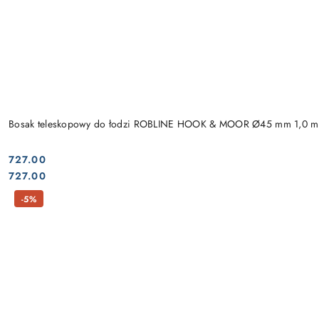
Bosak teleskopowy do łodzi ROBLINE HOOK & MOOR Ø45 mm 1,0 m
727.00
Cena:
Cena:
727.00
-5%