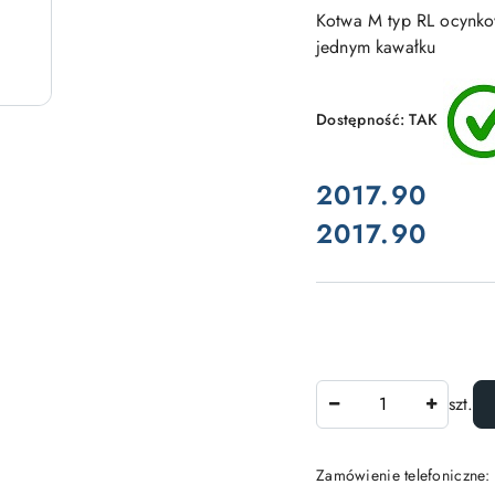
Kotwa M typ RL ocynko
jednym kawałku
Dostępność:
TAK
cena:
2017.90
2017.90
Cena:
Ilość
szt.
Zamówienie telefoniczne: