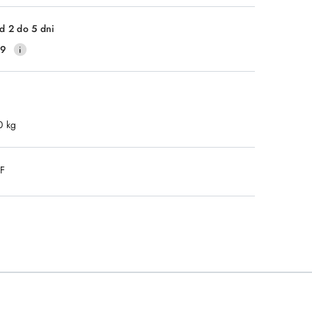
Wyślij
d 2 do 5 dni
39
0 kg
DF