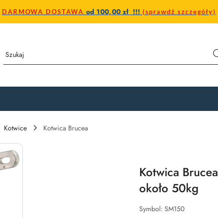
od 100,00 zł !!!
DARMOWA DOSTAWA
(sprawdź szczegóły)
Kotwice
Kotwica Brucea
Kotwica Bruce
około 50kg
Symbol:
SM150