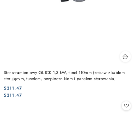
Ster strumieniowy QUICK 1,3 kW, tunel 110mm (zetsaw z kablem
sterującym, tunelem, bezpiecznikiem i panelem sterowania)
5311.47
Cena:
Cena:
5311.47