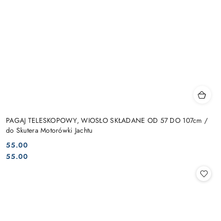
PAGAJ TELESKOPOWY, WIOSŁO SKŁADANE OD 57 DO 107cm /
do Skutera Motorówki Jachtu
55.00
Cena:
Cena:
55.00