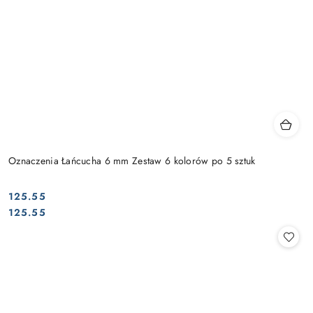
Oznaczenia Łańcucha 6 mm Zestaw 6 kolorów po 5 sztuk
125.55
Cena:
Cena:
125.55