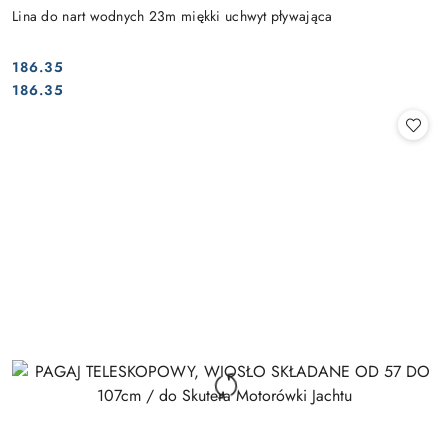
Lina do nart wodnych 23m miękki uchwyt pływająca
186.35
Cena:
Cena:
186.35