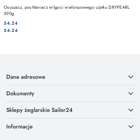
Osuszacz, pochłaniacz wilgoci wielorazowego użytku DRYPEARL
590g
54.24
Cena:
Cena:
54.24
Dane adresowe
Dokumenty
Sklepy żeglarskie Sailor24
Informacje