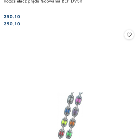
Rozdzielacz prądu ładowania BEP DVSR
350.10
Cena:
Cena:
350.10