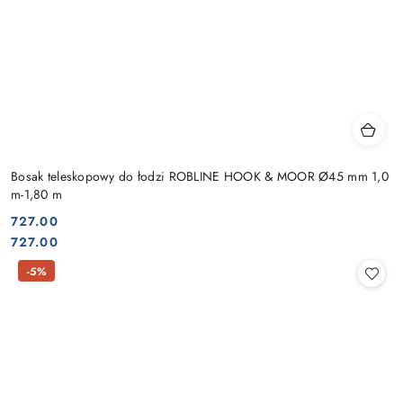
Bosak teleskopowy do łodzi ROBLINE HOOK & MOOR Ø45 mm 1,0
m-1,80 m
727.00
Cena:
Cena:
727.00
-5%