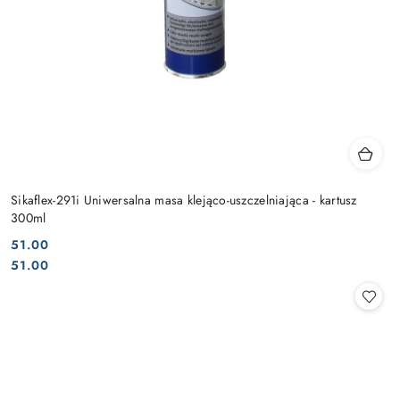
Sikaflex-291i Uniwersalna masa klejąco-uszczelniająca - kartusz
300ml
51.00
Cena:
Cena:
51.00