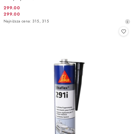
299.00
Cena
299.00
Cena
promocyjna:
Najniższa
Najniższa cena:
315
,
315
promocyjna:
cena
z
30
dni
przed
obniżką