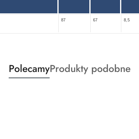
87
67
8,5
Produkty
Produkty
Polecamy
Produkty podobne
o
o
statusie:
statusie: