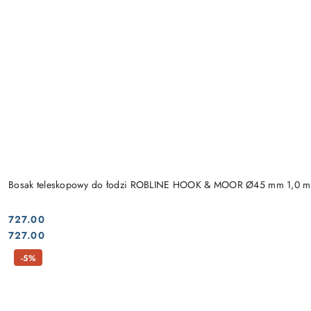
Bosak teleskopowy do łodzi ROBLINE HOOK & MOOR Ø45 mm 1,0 m
727.00
Cena:
Cena:
727.00
-5%