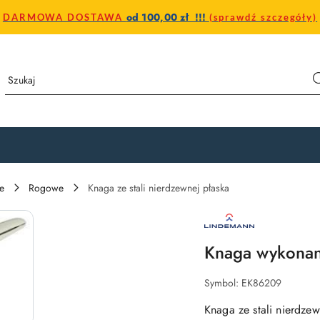
od 100,00 zł !!!
DARMOWA DOSTAWA
(sprawdź szczegóły)
e
Rogowe
Knaga ze stali nierdzewnej płaska
ROBERT
LINDEMANN
KG
–
Knaga wykonan
LOGO
NIEMIECKIEGO
PRODUCENTA
Symbol:
EK86209
OSPRZĘTU
JACHTOWEGO
I
Knaga ze stali nierdzew
PRZEMYSŁOWEGO