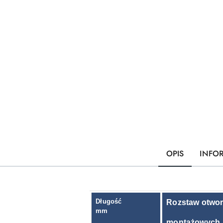
OPIS
INFO
Długość
Rozstaw otwo
mm
montażowych