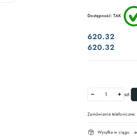
Dostępność:
TAK
cena:
620.32
620.32
Cena:
Ilość
szt.
Zamówienie telefoniczne:
Dostępność
Wysyłka w ciągu:
o