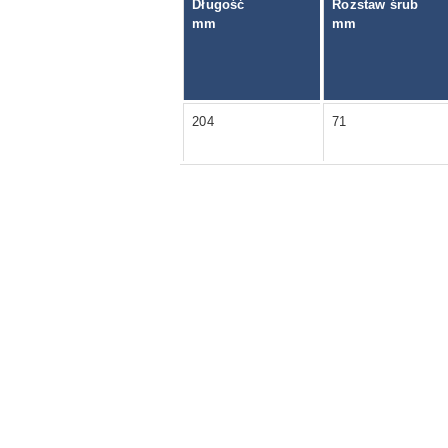
Długość
Rozstaw śrub
mm
mm
204
71
Pomiń karuzelę produktów