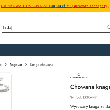
od 100,00 zł !!!
DARMOWA DOSTAWA
(sprawdź szczegóły)
e
Rogowe
Knaga chowana
ROBERT
LINDEMANN
KG
–
Chowana knaga
LOGO
NIEMIECKIEGO
PRODUCENTA
Symbol:
EK86447
OSPRZĘTU
JACHTOWEGO
I
Wysuwany knaga ze stal
PRZEMYSŁOWEGO