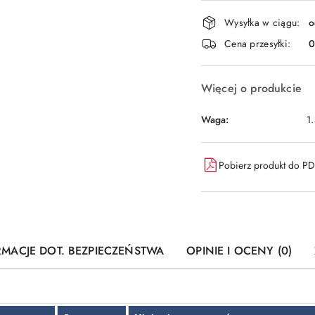
Dostępność
Wysyłka w ciągu:
o
i
Cena przesyłki:
dostawa
Więcej o produkcie
Waga:
1
Pobierz produkt do P
RMACJE DOT. BEZPIECZEŃSTWA
OPINIE I OCENY (0)