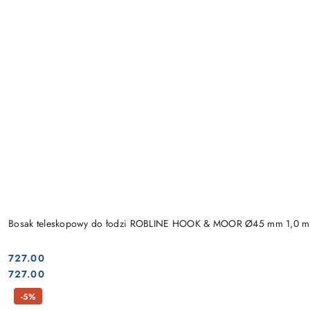
Bosak teleskopowy do łodzi ROBLINE HOOK & MOOR Ø45 mm 1,0 m
727.00
Cena:
Cena:
727.00
-5%