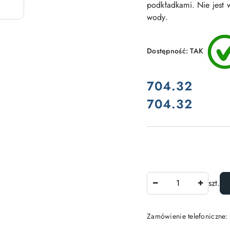
podkładkami. Nie jest 
wody.
Dostępność:
TAK
cena:
704.32
704.32
Cena:
Ilość
szt.
Zamówienie telefoniczne: