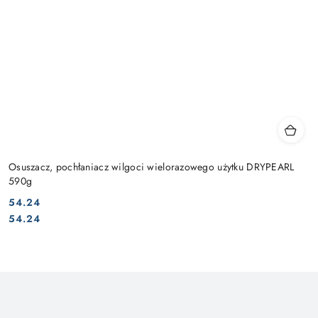
Osuszacz, pochłaniacz wilgoci wielorazowego użytku DRYPEARL
590g
54.24
Cena:
Cena:
54.24