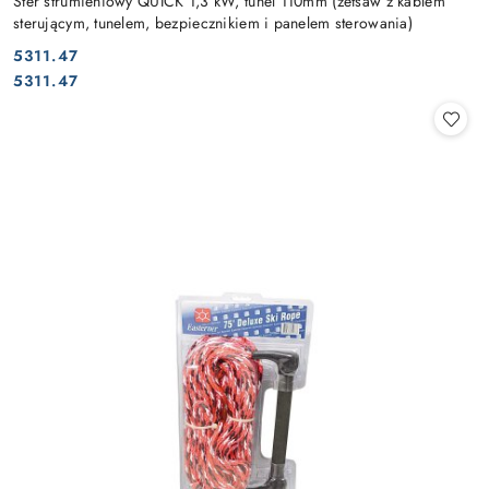
Ster strumieniowy QUICK 1,3 kW, tunel 110mm (zetsaw z kablem
sterującym, tunelem, bezpiecznikiem i panelem sterowania)
5311.47
Cena:
Cena:
5311.47