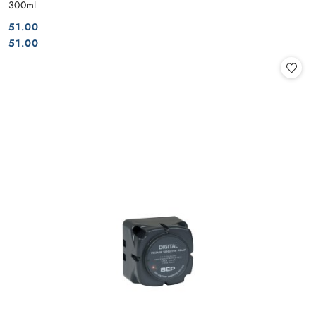
300ml
51.00
Cena:
Cena:
51.00