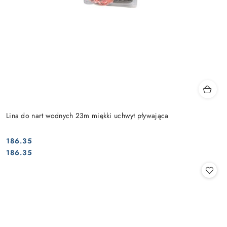
Lina do nart wodnych 23m miękki uchwyt pływająca
186.35
Cena:
Cena:
186.35