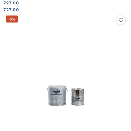
727.00
Cena:
Cena:
727.00
-5%