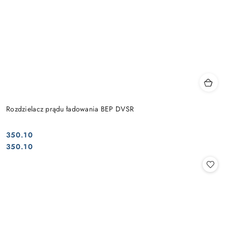
Rozdzielacz prądu ładowania BEP DVSR
350.10
Cena:
Cena:
350.10