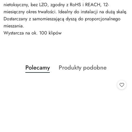
nietoksyczny, bez LZO, zgodny z RoHS i REACH, 12-
miesięczny okres trwałości. Idealny do instalacji na dużą skalę.
Dostarczany z samomieszającą dyszą do proporcjonalnego
mieszania.
Wystarcza na ok. 100 klipów
Produkty
Produkty
Polecamy
Produkty podobne
Pomiń karuzelę produktów
o
o
statusie:
statusie: