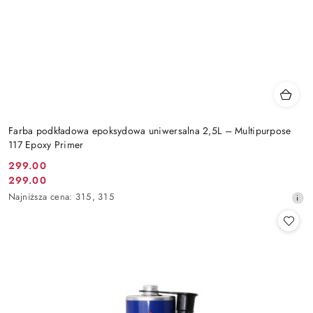
Farba podkładowa epoksydowa uniwersalna 2,5L – Multipurpose
117 Epoxy Primer
299.00
Cena
299.00
Cena
promocyjna:
Najniższa
Najniższa cena:
315
,
315
promocyjna:
cena
z
30
dni
przed
obniżką