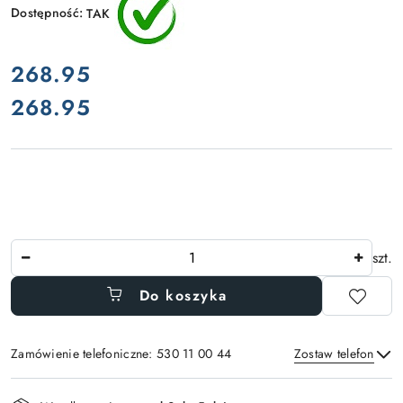
Dostępność:
TAK
cena:
268.95
268.95
Cena:
Ilość
szt.
Do koszyka
Zamówienie telefoniczne: 530 11 00 44
Zostaw telefon
Dostępność