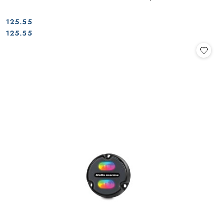
125.55
Cena:
Cena:
125.55