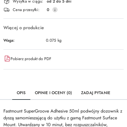
Wysyłka w ciągu:
od 2 do 5 dni
i
Wyślij
Cena przesyłki:
0
dostawa
Więcej o produkcie
Waga:
0.075 kg
Pobierz produkt do PDF
OPIS
OPINIE I OCENY (0)
ZADAJ PYTANIE
Fastmount SuperGroove Adhesive 50ml podwójny dozownik z
dyszą samomieszającą do użytku z gamą Fastmount Surface
Mount. Utwardzany w 10 minut, bez rozpuszczalników,