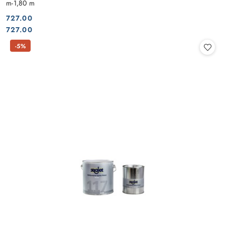
m-1,80 m
727.00
Cena:
Cena:
727.00
-5%