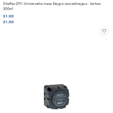
Sikaflex-291i Uniwersalna masa klejąco-uszczelniająca - kartusz
300ml
51.00
Cena:
Cena:
51.00