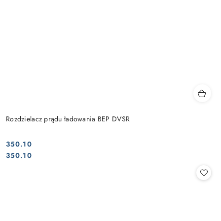
Rozdzielacz prądu ładowania BEP DVSR
350.10
Cena:
Cena:
350.10