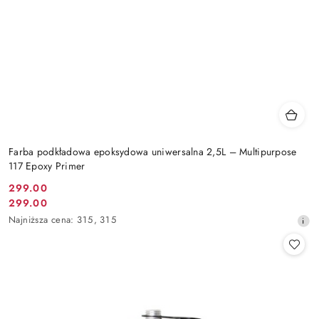
Farba podkładowa epoksydowa uniwersalna 2,5L – Multipurpose
117 Epoxy Primer
299.00
Cena
299.00
Cena
promocyjna:
Najniższa
Najniższa cena:
315
,
315
promocyjna:
cena
z
30
dni
przed
obniżką