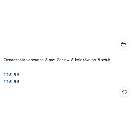
Oznaczenia Łańcucha 6 mm Zestaw 6 kolorów po 5 sztuk
125.55
Cena:
Cena:
125.55