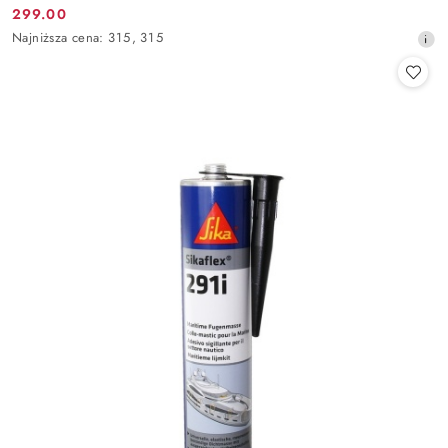
Cena
299.00
Cena
promocyjna:
Najniższa
Najniższa cena:
315
,
315
promocyjna:
cena
z
30
dni
przed
obniżką