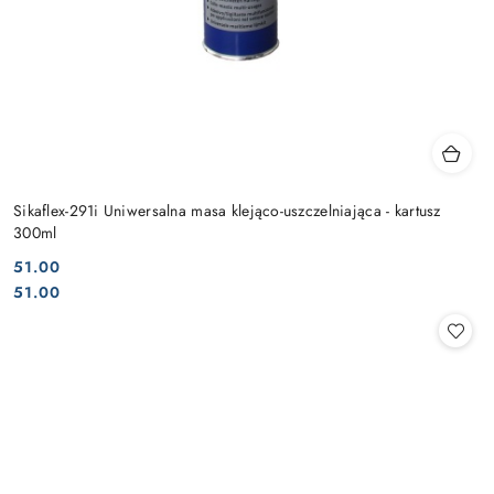
Sikaflex-291i Uniwersalna masa klejąco-uszczelniająca - kartusz
300ml
51.00
Cena:
Cena:
51.00