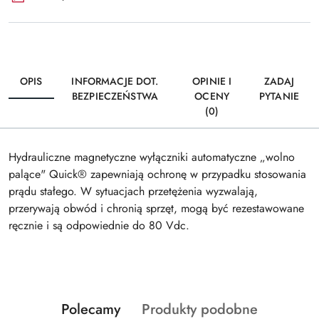
OPIS
INFORMACJE DOT.
OPINIE I
ZADAJ
BEZPIECZEŃSTWA
OCENY
PYTANIE
(0)
Hydrauliczne magnetyczne wyłączniki automatyczne „wolno
palące" Quick® zapewniają ochronę w przypadku stosowania
prądu stałego. W sytuacjach przetężenia wyzwalają,
przerywają obwód i chronią sprzęt, mogą być rezestawowane
ręcznie i są odpowiednie do 80 Vdc.
Produkty
Produkty
Polecamy
Produkty podobne
Pomiń karuzelę produktów