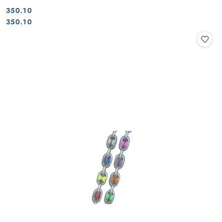
350.10
Cena:
Cena:
350.10