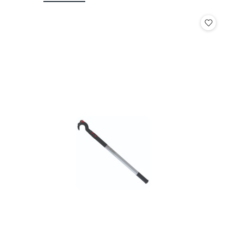
o
o
statusie:
statusie: