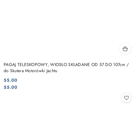
PAGAJ TELESKOPOWY, WIOSŁO SKŁADANE OD 57 DO 107cm /
do Skutera Motorówki Jachtu
55.00
Cena:
Cena:
55.00