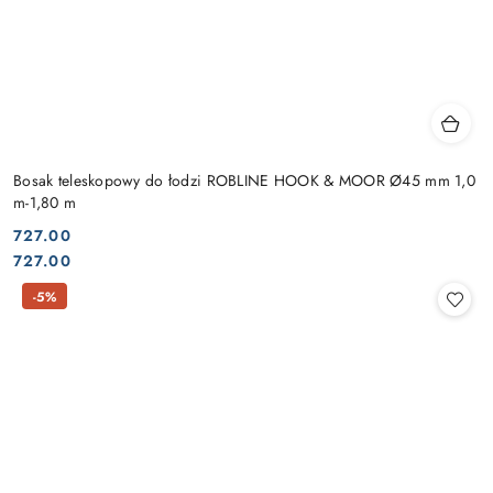
Bosak teleskopowy do łodzi ROBLINE HOOK & MOOR Ø45 mm 1,0
m-1,80 m
727.00
Cena:
Cena:
727.00
-5%