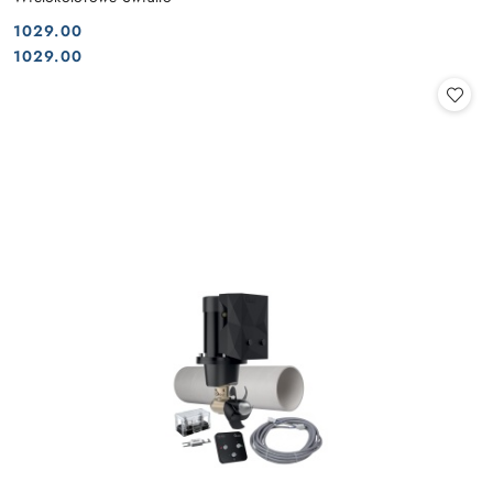
1029.00
Cena:
Cena:
1029.00