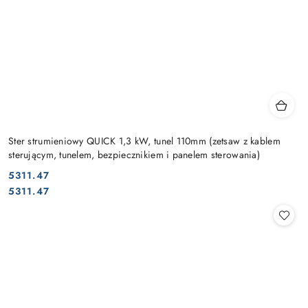
Ster strumieniowy QUICK 1,3 kW, tunel 110mm (zetsaw z kablem
sterującym, tunelem, bezpiecznikiem i panelem sterowania)
5311.47
Cena:
Cena:
5311.47