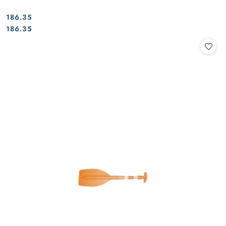
186.35
Cena:
Cena:
186.35