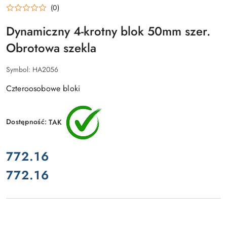
(0)
Dynamiczny 4-krotny blok 50mm szer.
Obrotowa szekla
Symbol:
HA2056
Czteroosobowe bloki
Dostępność:
TAK
cena:
772.16
772.16
Cena: