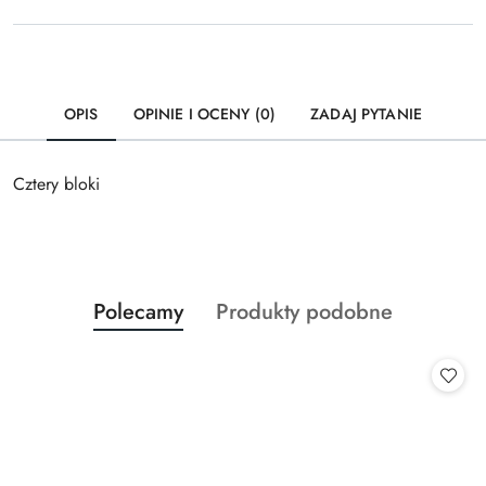
OPIS
OPINIE I OCENY (0)
ZADAJ PYTANIE
Cztery bloki
Produkty
Produkty
Polecamy
Produkty podobne
Pomiń karuzelę produktów
o
o
statusie:
statusie: