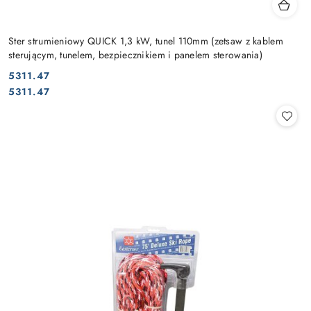
Ster strumieniowy QUICK 1,3 kW, tunel 110mm (zetsaw z kablem
sterującym, tunelem, bezpiecznikiem i panelem sterowania)
5311.47
Cena:
Cena:
5311.47