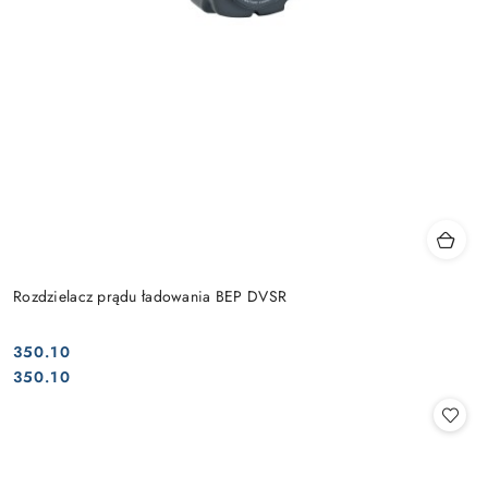
Rozdzielacz prądu ładowania BEP DVSR
350.10
Cena:
Cena:
350.10