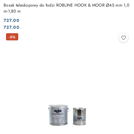
Bosak teleskopowy do łodzi ROBLINE HOOK & MOOR Ø45 mm 1,0
m-1,80 m
727.00
Cena:
Cena:
727.00
-5%