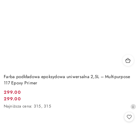
Farba podkładowa epoksydowa uniwersalna 2,5L – Multipurpose
117 Epoxy Primer
299.00
Cena
299.00
Cena
promocyjna:
Najniższa
Najniższa cena:
315
,
315
promocyjna:
cena
z
30
dni
przed
obniżką