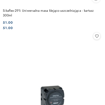
Sikaflex-291i Uniwersalna masa klejąco-uszczelniająca - kartusz
300ml
51.00
Cena:
Cena:
51.00