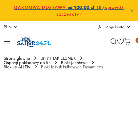
Przejdź do treści głównej
Przejdź do wyszukiwarki
Przejdź do moje konto
Przejdź do menu głównego
Przejdź do opisu produktu
Przejdź do stopki
od 100,00 zł !!!
DARMOWA DOSTAWA
(sprawdź
szczegóły)
PLN
Moje konto
Strona główna
LINY I TAKIELUNEK
Osprzęt pokładowy do lin
Bloki jachtowe
Blokuje ALLEN
Bloki łożysk kulkowych Dynamiczn