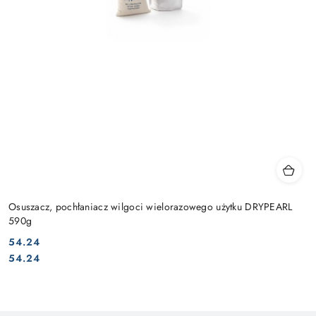
Osuszacz, pochłaniacz wilgoci wielorazowego użytku DRYPEARL
590g
54.24
Cena:
Cena:
54.24