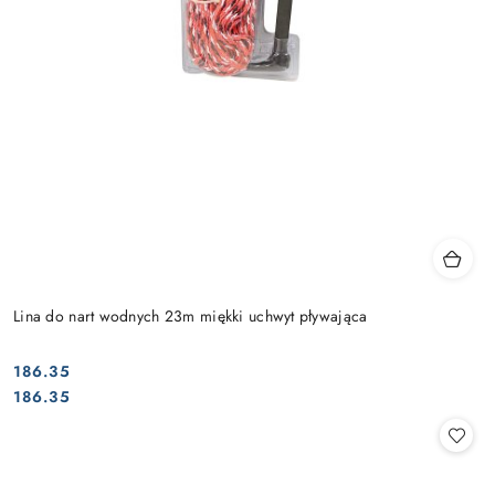
Lina do nart wodnych 23m miękki uchwyt pływająca
186.35
Cena:
Cena:
186.35