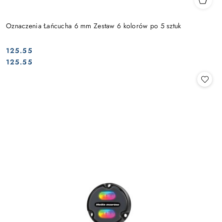
Oznaczenia Łańcucha 6 mm Zestaw 6 kolorów po 5 sztuk
125.55
Cena:
Cena:
125.55